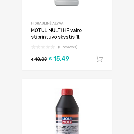
HIDRAULINĖ ALYVA
MOTUL MULTI HF vairo
stiprintuvo skystis 1l.
(0 reviews)
15.49
18.89
€
Į krepšel
€