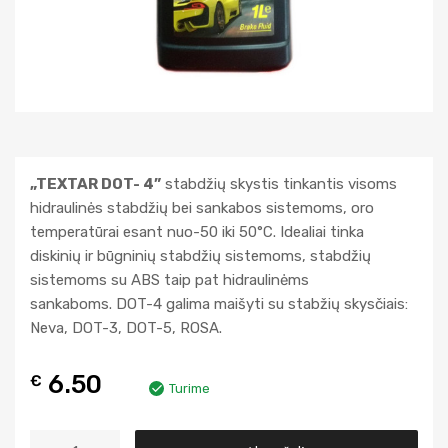
„TEXTAR DOT- 4”
stabdžių skystis tinkantis visoms
hidraulinės stabdžių bei sankabos sistemoms, oro
temperatūrai esant nuo-50 iki 50°C. Idealiai tinka
diskinių ir būgninių stabdžių sistemoms, stabdžių
sistemoms su ABS taip pat hidraulinėms
sankaboms. DOT-4 galima maišyti su stabžių skysčiais:
Neva, DОT-3, DOT-5, ROSA.
6.50
€
Turime
A