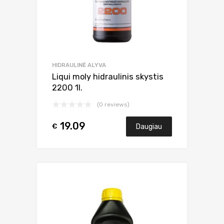
HIDRAULINĖ ALYVA
Liqui moly hidraulinis skystis
2200 1l.
(0 reviews)
19.09
€
Daugiau