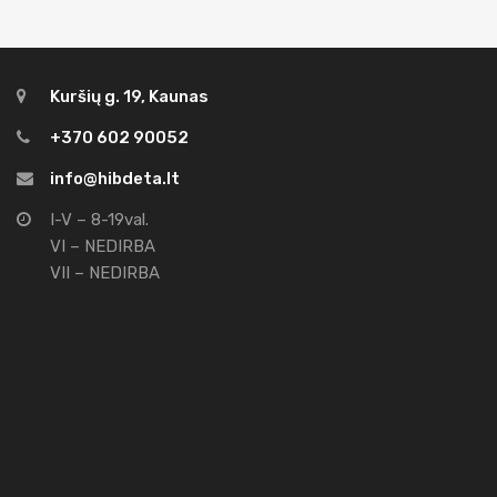
Kuršių g. 19, Kaunas
+370 602 90052
info@hibdeta.lt
I-V – 8-19val.
VI – NEDIRBA
VII – NEDIRBA