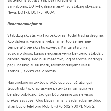
sistemoms su ABS taip pat hidraulinėms
sankaboms. DOT-4 galima maišyti su stabžių skysčiais:
Neva, DОT-3, DOT-5, ROSA.
Rekomenduojama
:
Stabdžių skystis yra hidroskopinis, todėl traukia drėgmę.
Kuo didesnis vandens kiekis jame, tuo žemesnėje
temperatūroje skystis užverda. Kai tai atsitinka,
susidaro dujos, kurios neigiamai veikia kiekvieno stabdžių
cilindro darbą. Kad būtumėte tikri, jog stabdžiai nedings
pačiu netikėčiausiu metu, rekomenduojama keisti
stabdžių skystį kas 2 metus.
Nuotraukoje pateiktos prekės spalvos, užrašai gali
truputi skirtis, o aprašyme pateikta informacija yra
bendro pobūdžio, tad gali būti paminėtos ne visos
prekės savybės. Kilus klausimams, visada laukiame Jūsų
skambučio telefonu Mob 1: +370 602 90071; Mob 2: