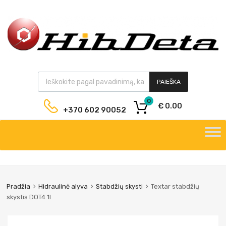
PAIEŠKA
0
€
0.00
+370 602 90052
Pradžia
Hidraulinė alyva
Stabdžių skysti
Textar stabdžių
skystis DOT4 1l