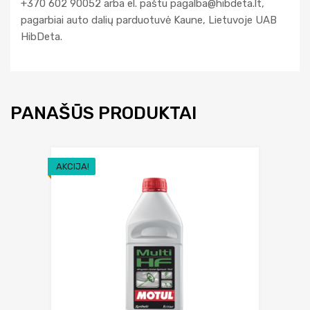
+370 602 90052 arba el. paštu
pagalba@hibdeta.lt
,
pagarbiai auto dalių parduotuvė Kaune, Lietuvoje UAB
HibDeta.
PANAŠŪS PRODUKTAI
AKCIJA!