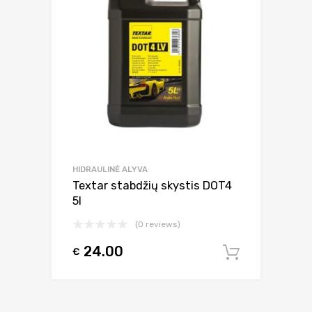
HIDRAULINĖ ALYVA
Textar stabdžių skystis DOT4
5l
(0 reviews)
24.00
€
Į krepšel