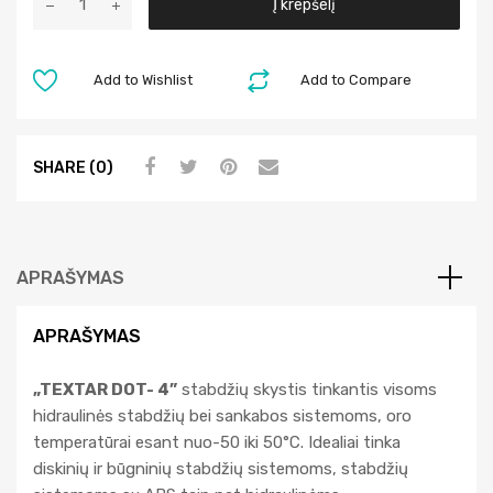
Į krepšelį
l
t
e
Add to Wishlist
Add to Compare
r
n
a
SHARE (0)
t
i
v
e
APRAŠYMAS
:
APRAŠYMAS
„TEXTAR DOT- 4”
stabdžių skystis tinkantis visoms
hidraulinės stabdžių bei sankabos sistemoms, oro
temperatūrai esant nuo-50 iki 50°C. Idealiai tinka
diskinių ir būgninių stabdžių sistemoms, stabdžių