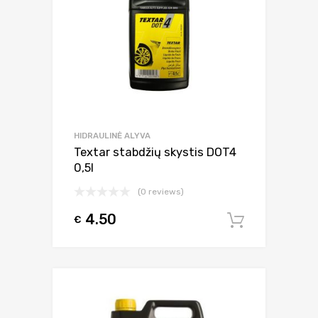
HIDRAULINĖ ALYVA
Textar stabdžių skystis DOT4
0,5l
(0 reviews)
4.50
€
Į krepšel