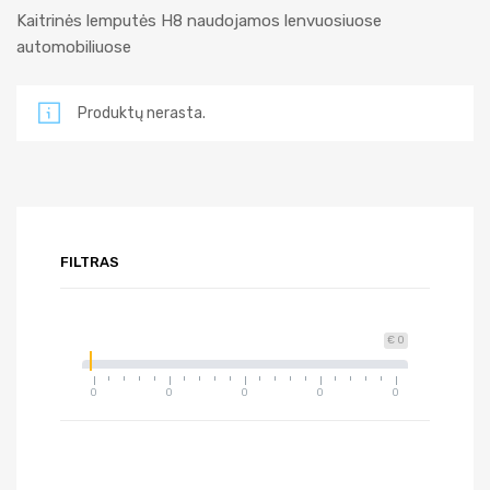
Kaitrinės lemputės H8 naudojamos lenvuosiuose
automobiliuose
Produktų nerasta.
FILTRAS
€ 0
0
0
0
0
0