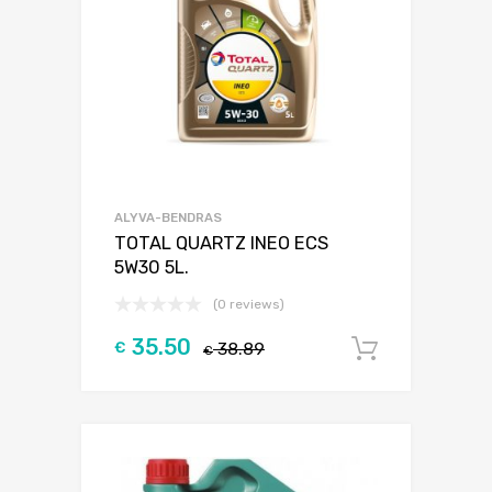
ALYVA-BENDRAS
TOTAL QUARTZ INEO ECS
5W30 5L.
(0 reviews)
35.50
€
38.89
Į krepšel
€