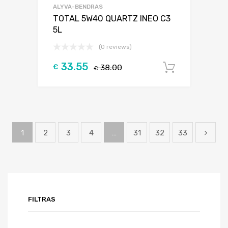
ALYVA-BENDRAS
TOTAL 5W40 QUARTZ INEO C3
5L
(0 reviews)
33.55
€
38.00
Į krepšel
€
1
2
3
4
…
31
32
33
FILTRAS