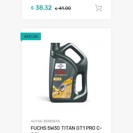
38.32
€
41.00
Į krepšel
€
AKCIJA!
ALYVA-BENDRAS
FUCHS 5W30 TITAN GT1 PRO C-