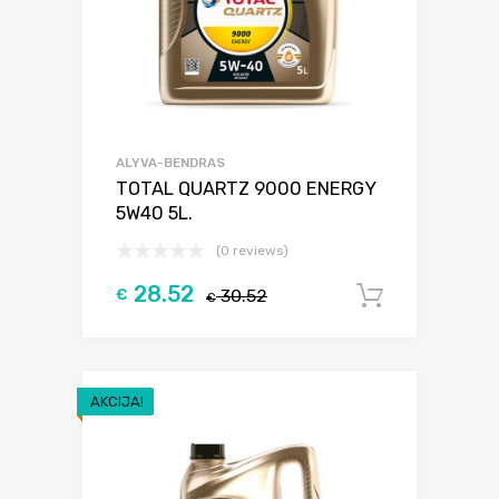
ALYVA-BENDRAS
TOTAL QUARTZ 9000 ENERGY
5W40 5L.
(0 reviews)
28.52
€
30.52
Į krepšel
€
AKCIJA!