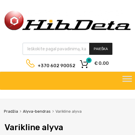
PAIEŠKA
0
€
0.00
+370 602 90052
Pradžia
Alyva-bendras
Varikline alyva
Varikline alyva