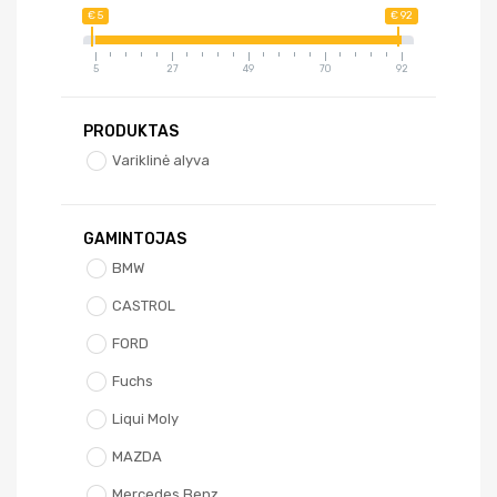
€ 5
€ 92
5
27
49
70
92
PRODUKTAS
Variklinė alyva
GAMINTOJAS
BMW
CASTROL
FORD
Fuchs
Liqui Moly
MAZDA
Mercedes Benz