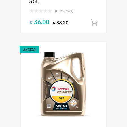
3 5L.
(0 reviews)
36.00
€
38.20
Į krepšel
€
AKCIJA!