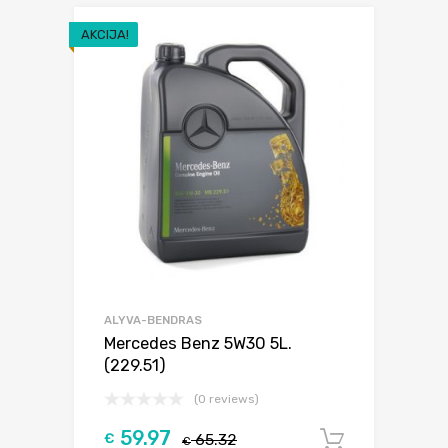
AKCIJA!
ALYVA-BENDRAS
Mercedes Benz 5W30 5L.
(229.51)
(0 reviews)
59.97
€
65.32
Į krepšel
€