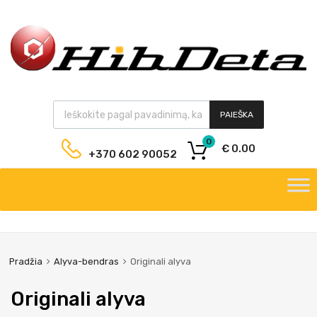
PAIEŠKA
0
€
0.00
+370 602 90052
Pradžia
Alyva-bendras
Originali alyva
Originali alyva