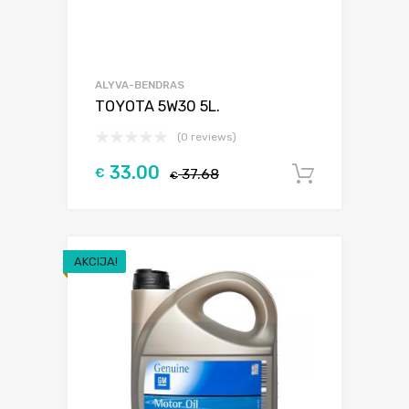
ALYVA-BENDRAS
TOYOTA 5W30 5L.
(0 reviews)
33.00
€
37.68
Į krepšel
€
AKCIJA!