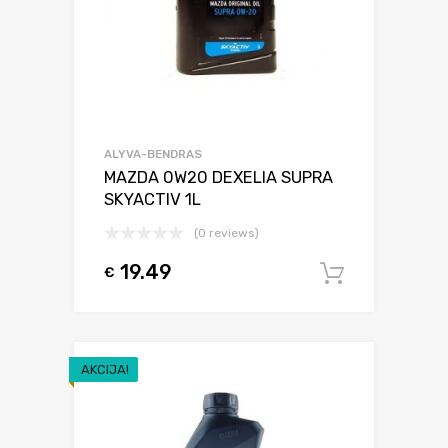
ALYVA-BENDRAS
MAZDA 0W20 DEXELIA SUPRA
SKYACTIV 1L
(0 reviews)
19.49
€
Į krepšel
AKCIJA!