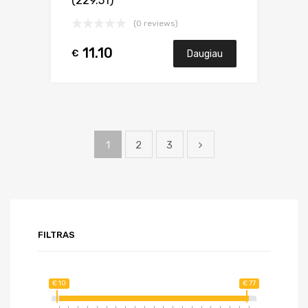
(229.51)
(0 reviews)
11.10
€
Daugiau
1
2
3
FILTRAS
€ 10
€ 77