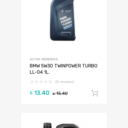
ALYVA-BENDRAS
BMW 5W30 TWINPOWER TURBO
LL-04 1L.
(0 reviews)
13.40
€
15.40
Į krepšel
€