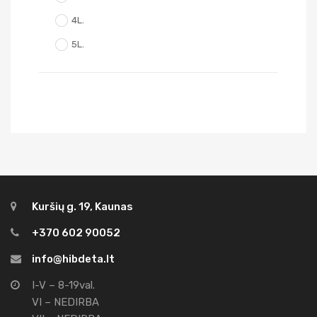
4L.
5L.
Kuršių g. 19, Kaunas
+370 602 90052
info@hibdeta.lt
I-V – 8-19val.
VI – NEDIRBA