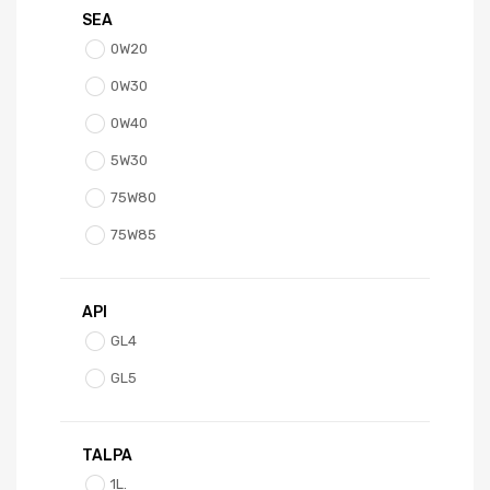
SEA
0W20
0W30
0W40
5W30
75W80
75W85
API
GL4
GL5
TALPA
1L.