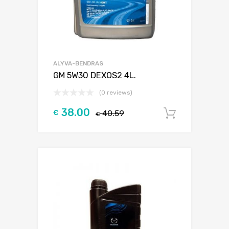
ALYVA-BENDRAS
GM 5W30 DEXOS2 4L.
(0 reviews)
38.00
€
40.59
Į krepšel
€