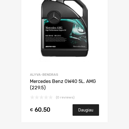
ALYVA-BENDRAS
Mercedes Benz 0W40 5L. AMG
(229.5)
(0 reviews)
60.50
€
Daugiau