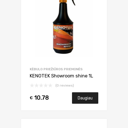
KĖBULO PRIEŽIŪROS PRIEMONĖS
KENOTEK Showroom shine 1L
(0 reviews)
10.78
€
Daugiau