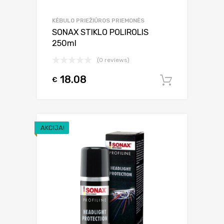
KĖBULO PRIEŽIŪROS PRIEMONĖS
SONAX STIKLO POLIROLIS
250ml
(0 reviews)
18.08
€
Į krepšel
AKCIJA!