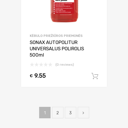
KĖBULO PRIEŽIŪROS PRIEMONĖS
SONAX AUTOPOLITUR
UNIVERSALUS POLIROLIS
500ml
(0 reviews)
9.55
€
Į krepšel
1
2
3