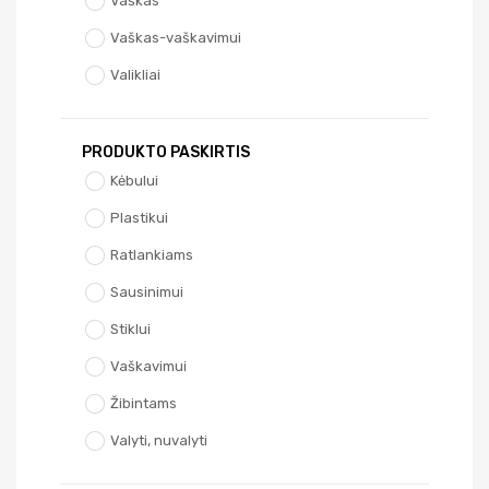
Vaškas
Vaškas-vaškavimui
Valikliai
PRODUKTO PASKIRTIS
Kėbului
Plastikui
Ratlankiams
Sausinimui
Stiklui
Vaškavimui
Žibintams
Valyti, nuvalyti