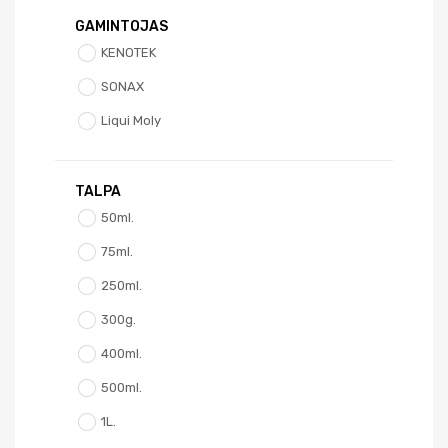
GAMINTOJAS
KENOTEK
SONAX
Liqui Moly
TALPA
50ml.
75ml.
250ml.
300g.
400ml.
500ml.
1L.