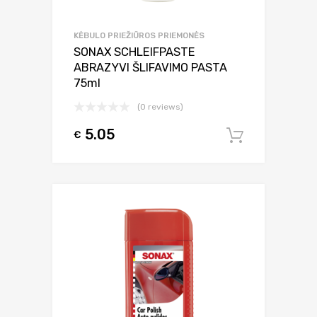
KĖBULO PRIEŽIŪROS PRIEMONĖS
SONAX SCHLEIFPASTE
ABRAZYVI ŠLIFAVIMO PASTA
75ml
(0 reviews)
5.05
€
Į krepšel