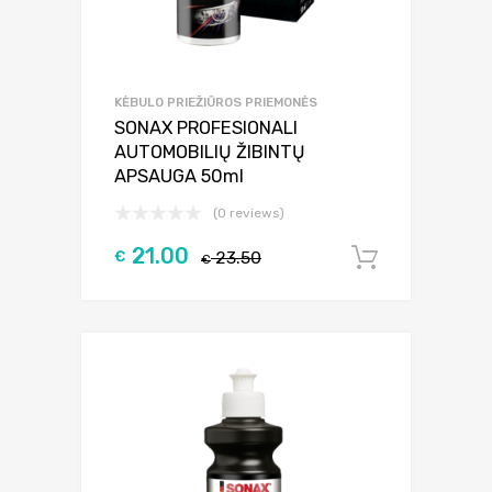
KĖBULO PRIEŽIŪROS PRIEMONĖS
SONAX PROFESIONALI
AUTOMOBILIŲ ŽIBINTŲ
APSAUGA 50ml
(0 reviews)
21.00
€
23.50
Į krepšel
€