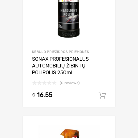
KĖBULO PRIEŽIŪROS PRIEMONĖS
SONAX PROFESIONALUS
AUTOMOBILIŲ ŽIBINTŲ
POLIROLIS 250ml
(0 reviews)
16.55
€
Į krepšel