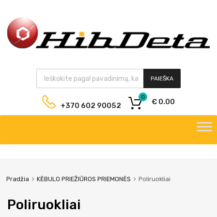
PAIEŠKA
0
€
0.00
+370 602 90052
Pradžia
KĖBULO PRIEŽIŪROS PRIEMONĖS
Poliruokliai
Poliruokliai