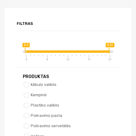
FILTRAS
€ 3
€ 21
3
8
12
17
21
PRODUKTAS
Kėbulo valiklis
Kempinė
Plastiko valiklis
Poliravimo pasta
Poliravimo servetėlės