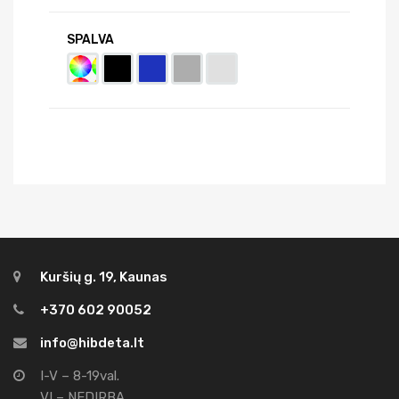
SPALVA
Kuršių g. 19, Kaunas
+370 602 90052
info@hibdeta.lt
I-V – 8-19val.
VI – NEDIRBA