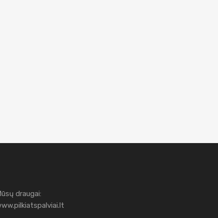
ūsų draugai:
ww.pilkiatspalviai.lt