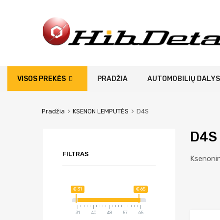
VISOS PREKĖS
PRADŽIA
AUTOMOBILIŲ DALYS
Pradžia
KSENON LEMPUTĖS
D4S
D4S
FILTRAS
Ksenonin
€ 31
€ 65
31
40
48
57
65