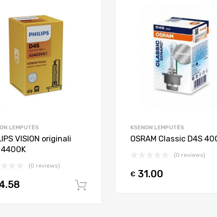
Add to Wishlist
Add to Compare
ON LEMPUTĖS
KSENON LEMPUTĖS
IPS VISION originali
OSRAM Classic D4S 40
 4400K
(0 reviews)
(0 reviews)
31.00
€
4.58
Į krepšelį