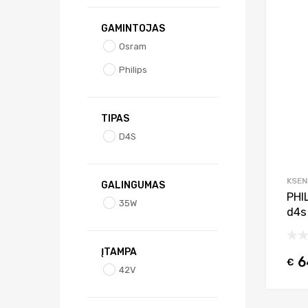
GAMINTOJAS
Osram
Philips
TIPAS
D4S
KSEN
GALINGUMAS
PHIL
35W
d4s
ĮTAMPA
6
€
42V