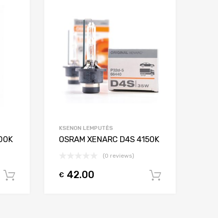
Add to Wishlist
Add to Wishlist
Add to Compare
Add to Compar
KSENON LEMPUTĖS
00K
OSRAM XENARC D4S 4150K
(0 reviews)
42.00
€
Į krepšelį
Į krepšelį