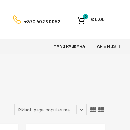
0
€
0.00
+370 602 90052
MANO PASKYRA
APIE MUS