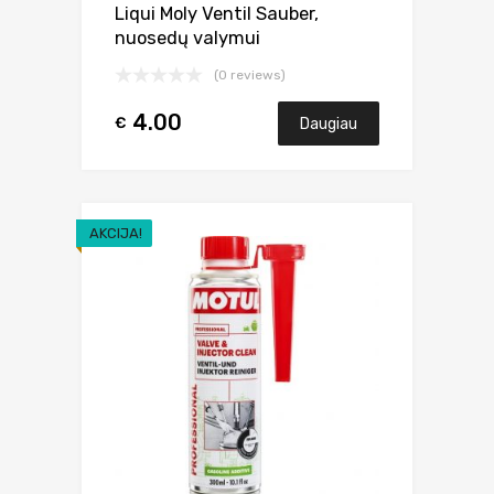
Liqui Moly Ventil Sauber,
nuosedų valymui
(0 reviews)
4.00
€
Daugiau
AKCIJA!