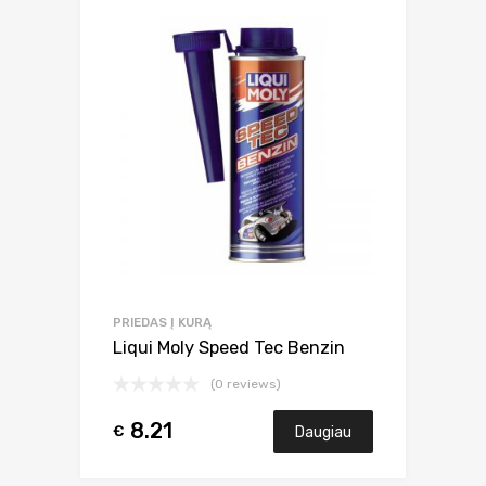
PRIEDAS Į KURĄ
Liqui Moly Speed Tec Benzin
(0 reviews)
8.21
€
Daugiau