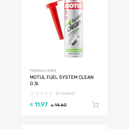
PRIEDAS Į KURĄ
MOTUL FUEL SYSTEM CLEAN
0.3l.
(0 reviews)
11.97
€
14.60
Į krepšel
€