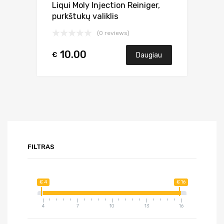
Liqui Moly Injection Reiniger,
purkštukų valiklis
(0 reviews)
10.00
€
Daugiau
FILTRAS
€ 4
€ 16
4
7
10
13
16