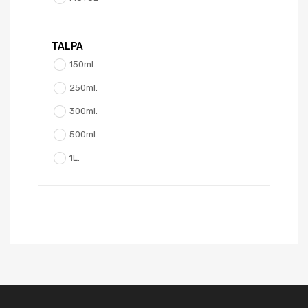
TALPA
150ml.
250ml.
300ml.
500ml.
1L.