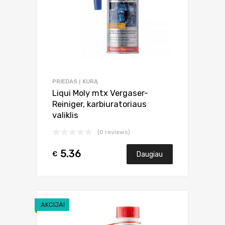
PRIEDAS Į KURĄ
Liqui Moly mtx Vergaser-
Reiniger, karbiuratoriaus
valiklis
(0 reviews)
5.36
€
Daugiau
AKCIJA!