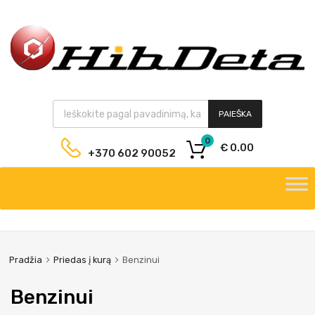
PAIEŠKA
0
€
0.00
+370 602 90052
Pradžia
Priedas į kurą
Benzinui
Benzinui