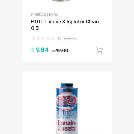
PRIEDAS Į KURĄ
MOTUL Valve & Injector Clean
0.3l.
(0 reviews)
9.84
€
12.00
Į krepšel
€