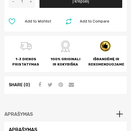
Į krepšelį
l
t
e
Add to Wishlist
Add to Compare
r
n
a
t
i
1-3 DIENOS
100% ORIGINALI
IŠBANDĖMĘ IR
v
PRISTATYMAS
IR KOKYBIŠKA
REKOMENDUOJAME
e
:
SHARE (0)
APRAŠYMAS
APRAŠYMAS