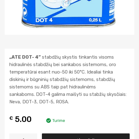
„ATE DOT- 4”
stabdžių skystis tinkantis visoms
hidraulinės stabdžių bei sankabos sistemoms, oro
temperatūrai esant nuo-50 iki 50°C. Idealiai tinka
diskinių ir būgninių stabdžių sistemoms, stabdžių
sistemoms su ABS taip pat hidraulinėms
sankaboms. DOT-4 galima maišyti su stabžių skysčiais:
Neva, DОT-3, DOT-5, ROSA.
5.00
€
Turime
A