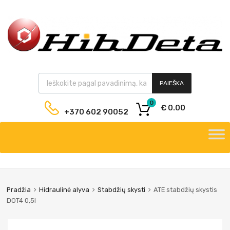
PAIEŠKA
0
€
0.00
+370 602 90052
Pradžia
Hidraulinė alyva
Stabdžių skysti
ATE stabdžių skystis
DOT4 0,5l