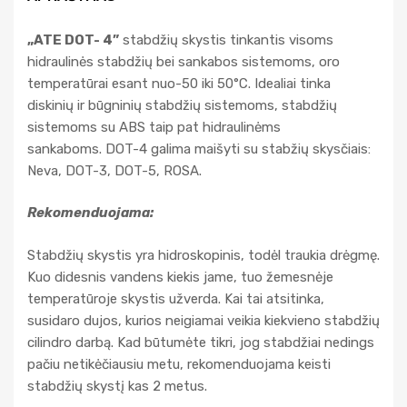
„ATE DOT- 4”
stabdžių skystis tinkantis visoms
hidraulinės stabdžių bei sankabos sistemoms, oro
temperatūrai esant nuo-50 iki 50°C. Idealiai tinka
diskinių ir būgninių stabdžių sistemoms, stabdžių
sistemoms su ABS taip pat hidraulinėms
sankaboms. DOT-4 galima maišyti su stabžių skysčiais:
Neva, DОT-3, DOT-5, ROSA.
Rekomenduojama
:
Stabdžių skystis yra hidroskopinis, todėl traukia drėgmę.
Kuo didesnis vandens kiekis jame, tuo žemesnėje
temperatūroje skystis užverda. Kai tai atsitinka,
susidaro dujos, kurios neigiamai veikia kiekvieno stabdžių
cilindro darbą. Kad būtumėte tikri, jog stabdžiai nedings
pačiu netikėčiausiu metu, rekomenduojama keisti
stabdžių skystį kas 2 metus.