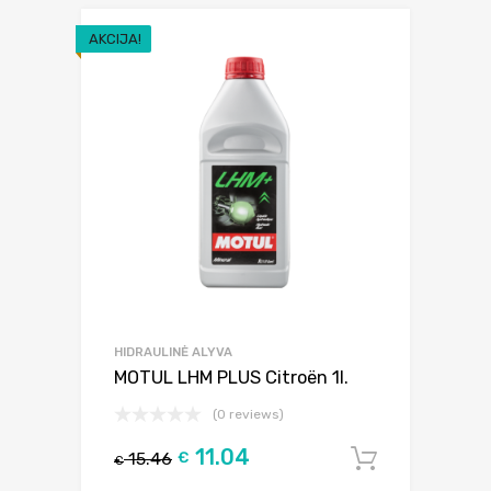
AKCIJA!
HIDRAULINĖ ALYVA
MOTUL LHM PLUS Citroën 1l.
(0 reviews)
11.04
15.46
€
Į krepšel
€