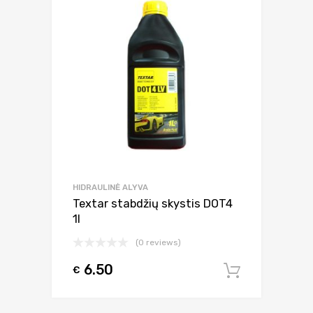
HIDRAULINĖ ALYVA
Textar stabdžių skystis DOT4
1l
(0 reviews)
6.50
€
Į krepšel