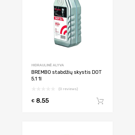
HIDRAULINĖ ALYVA
BREMBO stabdžių skystis DOT
5.1 1l
(0 reviews)
8.55
€
Į krepšel