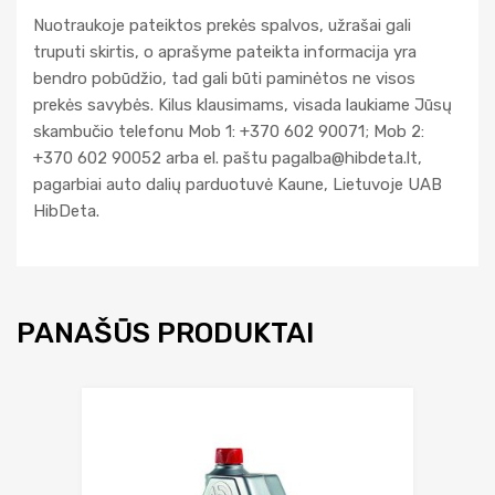
Nuotraukoje pateiktos prekės spalvos, užrašai gali
truputi skirtis, o aprašyme pateikta informacija yra
bendro pobūdžio, tad gali būti paminėtos ne visos
prekės savybės. Kilus klausimams, visada laukiame Jūsų
skambučio telefonu Mob 1: +370 602 90071; Mob 2:
+370 602 90052 arba el. paštu
pagalba@hibdeta.lt
,
pagarbiai auto dalių parduotuvė Kaune, Lietuvoje UAB
HibDeta.
PANAŠŪS PRODUKTAI