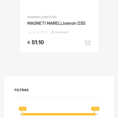
KSENON LEMPUTĖS
MAGNETI MARELLIxenon D3S
(0 reviews)
51.10
€
Į krepšel
FILTRAS
€ 51
€ 52