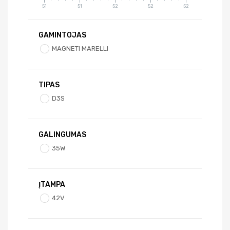
51
51
52
52
52
GAMINTOJAS
MAGNETI MARELLI
TIPAS
D3S
GALINGUMAS
35W
ĮTAMPA
42V