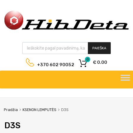
PAIEŠKA
0
€
0.00
+370 602 90052
Pradžia
KSENON LEMPUTĖS
D3S
D3S