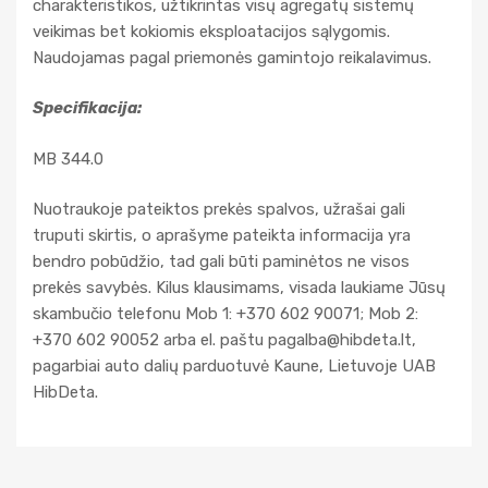
charakteristikos, užtikrintas visų agregatų sistemų
veikimas bet kokiomis eksploatacijos sąlygomis.
Naudojamas pagal priemonės gamintojo reikalavimus.
Specifikacija:
MB 344.0
Nuotraukoje pateiktos prekės spalvos, užrašai gali
truputi skirtis, o aprašyme pateikta informacija yra
bendro pobūdžio, tad gali būti paminėtos ne visos
prekės savybės. Kilus klausimams, visada laukiame Jūsų
skambučio telefonu Mob 1: +370 602 90071; Mob 2:
+370 602 90052 arba el. paštu
pagalba@hibdeta.lt
,
pagarbiai auto dalių parduotuvė Kaune, Lietuvoje UAB
HibDeta.