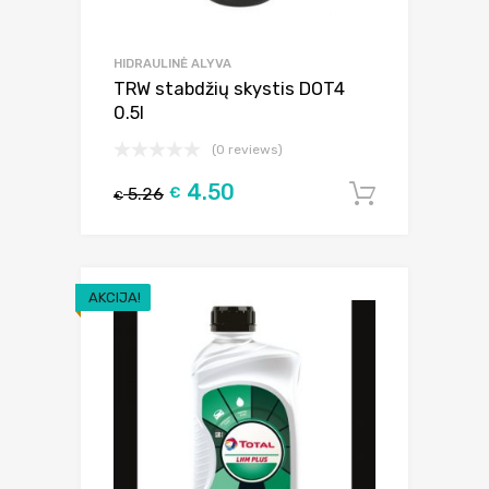
HIDRAULINĖ ALYVA
TRW stabdžių skystis DOT4
0.5l
(0 reviews)
4.50
5.26
€
Į krepšel
€
AKCIJA!