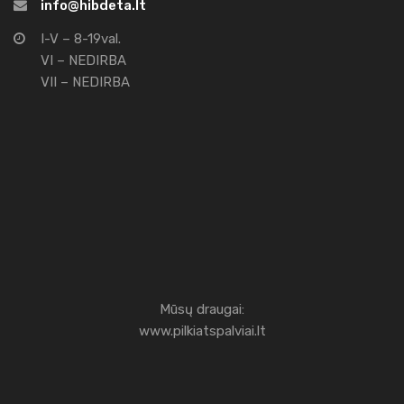
info@hibdeta.lt
I-V – 8-19val.
VI – NEDIRBA
VII – NEDIRBA
Mūsų draugai:
www.pilkiatspalviai.lt