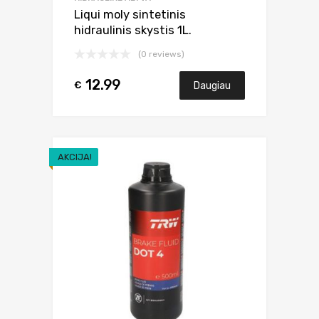
Liqui moly sintetinis
hidraulinis skystis 1L.
(0 reviews)
12.99
€
Daugiau
AKCIJA!