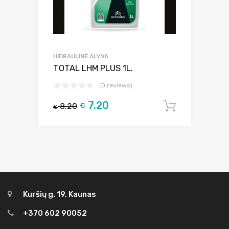
HIDRAULINĖ ALYVA
TOTAL LHM PLUS 1L.
(0 reviews)
7.20
8.20
€
Į krepšel
€
Kuršių g. 19, Kaunas
+370 602 90052