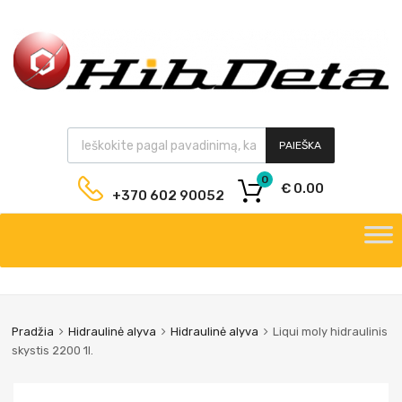
PAIEŠKA
0
€
0.00
+370 602 90052
Pradžia
Hidraulinė alyva
Hidraulinė alyva
Liqui moly hidraulinis
skystis 2200 1l.