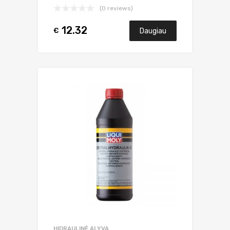
(0 reviews)
12.32
€
Daugiau
HIDRAULINĖ ALYVA