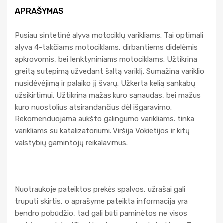
APRAŠYMAS
Pusiau sintetinė alyva motociklų varikliams. Tai optimali
alyva 4-takčiams motociklams, dirbantiems didelėmis
apkrovomis, bei lenktyniniams motociklams. Užtikrina
greitą sutepimą užvedant šaltą variklį. Sumažina variklio
nusidėvėjimą ir palaiko jį švarų. Užkerta kelią sankabų
užsikirtimui. Užtikrina mažas kuro sąnaudas, bei mažus
kuro nuostolius atsirandančius dėl išgaravimo.
Rekomenduojama aukšto galingumo varikliams. tinka
varikliams su katalizatoriumi. Viršija Vokietijos ir kitų
valstybių gamintojų reikalavimus.
Nuotraukoje pateiktos prekės spalvos, užrašai gali
truputi skirtis, o aprašyme pateikta informacija yra
bendro pobūdžio, tad gali būti paminėtos ne visos