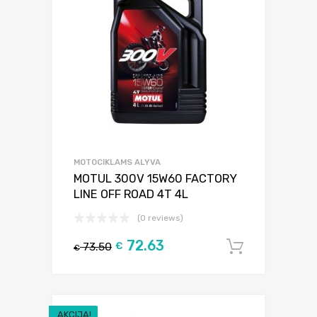
MOTOCIKLAMS ALYVA
MOTUL 300V 15W60 FACTORY
LINE OFF ROAD 4T 4L
(0 reviews)
72.63
73.50
€
Į krepšel
€
AKCIJA!