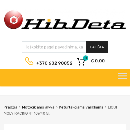
PAIEŠKA
0
€
0.00
+370 602 90052
Pradžia
Motociklams alyva
Keturtakčiams varikliams
LIQUI
MOLY RACING 4T 10W40 5l.