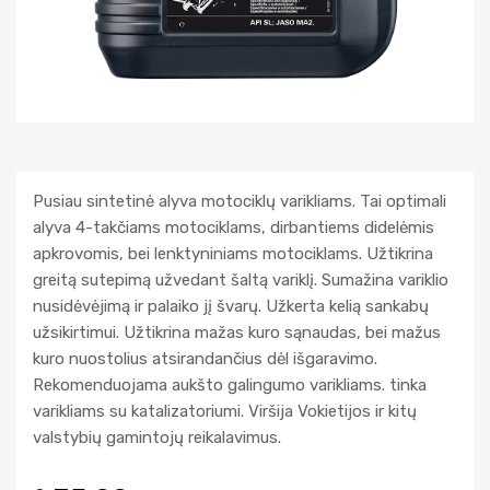
Pusiau sintetinė alyva motociklų varikliams. Tai optimali
alyva 4-takčiams motociklams, dirbantiems didelėmis
apkrovomis, bei lenktyniniams motociklams. Užtikrina
greitą sutepimą užvedant šaltą variklį. Sumažina variklio
nusidėvėjimą ir palaiko jį švarų. Užkerta kelią sankabų
užsikirtimui. Užtikrina mažas kuro sąnaudas, bei mažus
kuro nuostolius atsirandančius dėl išgaravimo.
Rekomenduojama aukšto galingumo varikliams. tinka
varikliams su katalizatoriumi. Viršija Vokietijos ir kitų
valstybių gamintojų reikalavimus.