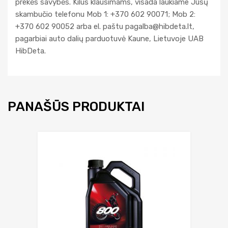
prekės savybės. Kilus klausimams, visada laukiame Jūsų
skambučio telefonu Mob 1: +370 602 90071; Mob 2:
+370 602 90052 arba el. paštu
pagalba@hibdeta.lt
,
pagarbiai auto dalių parduotuvė Kaune, Lietuvoje UAB
HibDeta.
PANAŠŪS PRODUKTAI