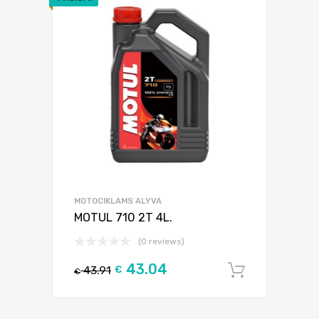
MOTOCIKLAMS ALYVA
MOTUL 710 2T 4L.
(0 reviews)
43.04
43.91
€
Į krepšel
€