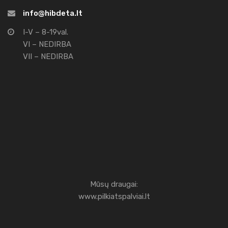
info@hibdeta.lt
I-V – 8-19val.
VI – NEDIRBA
VII – NEDIRBA
Mūsų draugai:
www.pilkiatspalviai.lt