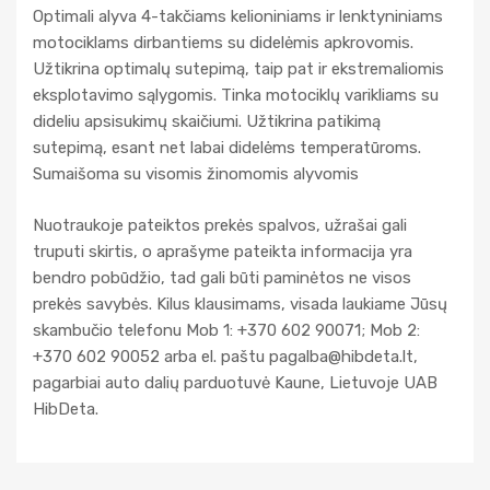
Optimali alyva 4-takčiams kelioniniams ir lenktyniniams
motociklams dirbantiems su didelėmis apkrovomis.
Užtikrina optimalų sutepimą, taip pat ir ekstremaliomis
eksplotavimo sąlygomis. Tinka motociklų varikliams su
dideliu apsisukimų skaičiumi. Užtikrina patikimą
sutepimą, esant net labai didelėms temperatūroms.
Sumaišoma su visomis žinomomis alyvomis
Nuotraukoje pateiktos prekės spalvos, užrašai gali
truputi skirtis, o aprašyme pateikta informacija yra
bendro pobūdžio, tad gali būti paminėtos ne visos
prekės savybės. Kilus klausimams, visada laukiame Jūsų
skambučio telefonu Mob 1: +370 602 90071; Mob 2:
+370 602 90052 arba el. paštu
pagalba@hibdeta.lt
,
pagarbiai auto dalių parduotuvė Kaune, Lietuvoje UAB
HibDeta.