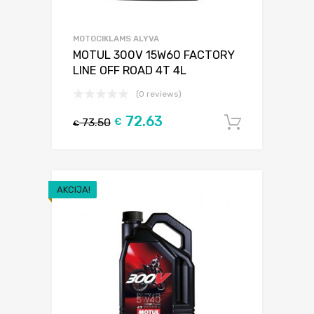
MOTOCIKLAMS ALYVA
MOTUL 300V 15W60 FACTORY
LINE OFF ROAD 4T 4L
(0 reviews)
72.63
73.50
€
Į krepšel
€
AKCIJA!