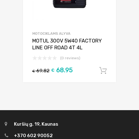
MOTOCIKLAMS ALYVA
MOTUL 300V 5W40 FACTORY
LINE OFF ROAD 4T 4L
(0 reviews)
68.95
69.82
€
Į krepšel
€
Kuršių g. 19, Kaunas
+370 602 90052