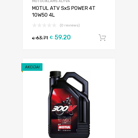
MOTOCIKLAMS ALYVA
MOTUL ATV SxS POWER 4T
10W50 4L
(0 reviews)
59.20
63.71
€
Į krepšel
€
AKCIJA!