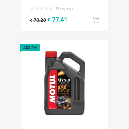
(0 reviews)
77.41
78.28
€
Į krepšel
€
AKCIJA!