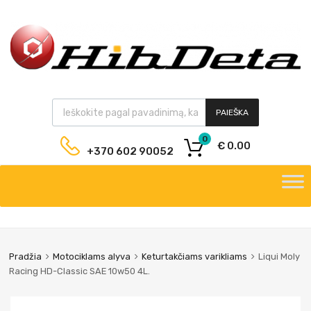
PAIEŠKA
0
€
0.00
+370 602 90052
Pradžia
Motociklams alyva
Keturtakčiams varikliams
Liqui Moly
Racing HD-Classic SAE 10w50 4L.