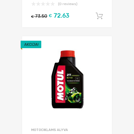
(0 reviews)
72.63
73.50
€
Į krepšel
€
AKCIJA!
MOTOCIKLAMS ALYVA