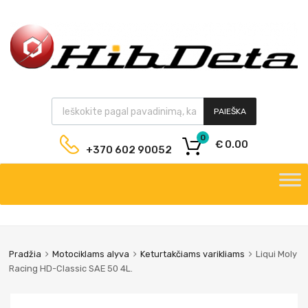
PAIEŠKA
0
€
0.00
+370 602 90052
Pradžia
Motociklams alyva
Keturtakčiams varikliams
Liqui Moly
Racing HD-Classic SAE 50 4L.