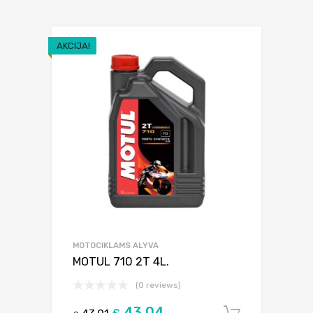
AKCIJA!
MOTOCIKLAMS ALYVA
MOTUL 710 2T 4L.
(0 reviews)
43.04
€