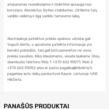
atsparumas nusidėvėjimui ir išskirtinė apsauga nuo
korozijos. Absoliutus šlyties stabilumas. Užtikrina tylų
variklio veikimą ir ilgą variklio tarnavimo laiką.
Nuotraukoje pateiktos prekės spalvos, užrašai gali
truputi skirtis, o aprašyme pateikta informacija yra
bendro pobūdžio, tad gali būti paminėtos ne visos
prekės savybės. Kilus klausimams, visada laukiame Jūsų
skambučio telefonu Mob 1: +370 602 90071; Mob 2:
+370 602 90052 arba el. paštu
pagalba@hibdeta.lt
,
pagarbiai auto dalių parduotuvė Kaune, Lietuvoje UAB
HibDeta.
PANAŠŪS PRODUKTAI