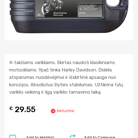
4-takčiams varikliams. Skirtas naudoti klasikiniams
motociklams. Ypač tinka Harley Davidson. Didelis
atsparumas nusidėvėjimui ir išskirtinė apsauga nuo
korozijos. Absoliutus šlyties stabilumas. Užtikrina tylų
variklio veikimą ir ilgą variklio tarnavimo laiką.
29.55
€
Neturime
Add to Wishlist
Add to Compare