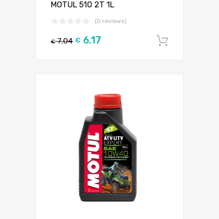
MOTUL 510 2T 1L
(0 reviews)
6.17
7.04
€
Į krepšel
€