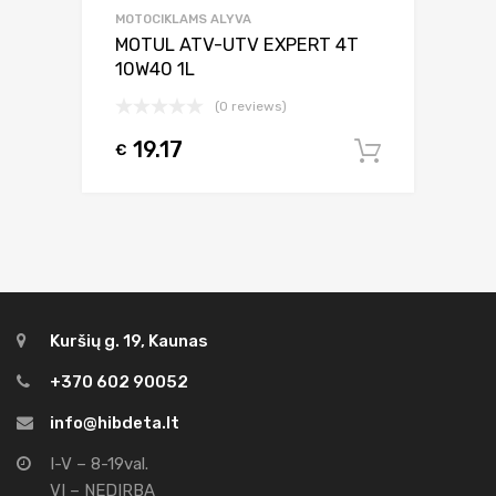
MOTOCIKLAMS ALYVA
MOTUL ATV-UTV EXPERT 4T
10W40 1L
(0 reviews)
19.17
€
Į krepšel
Kuršių g. 19, Kaunas
+370 602 90052
info@hibdeta.lt
I-V – 8-19val.
VI – NEDIRBA