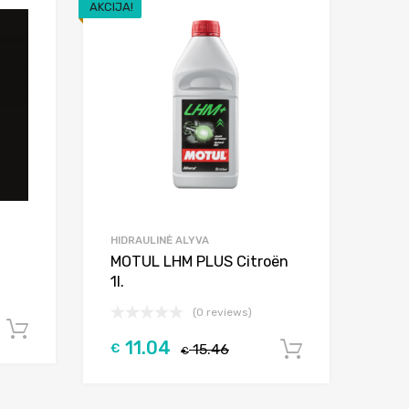
AKCIJA!
Add to Wishlist
Add to Wishlist
Add to Compare
Add to Compar
HIDRAULINĖ ALYVA
MOTUL LHM PLUS Citroën
1l.
(0 reviews)
Į krepšelį
11.04
€
15.46
Į krepšelį
€