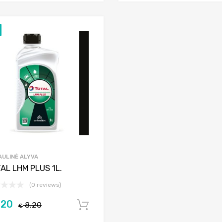
Add to Wishlist
Add to Compare
AULINĖ ALYVA
AL LHM PLUS 1L.
(0 reviews)
.20
8.20
Į krepšelį
€