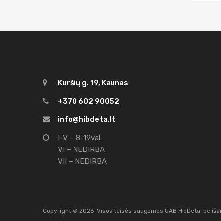
Kuršių g. 19, Kaunas
+370 602 90052
info@hibdeta.lt
I-V – 8-19val.
VI – NEDIRBA
VII – NEDIRBA
Copyright ©
2026
Visos teisės saugomos UAB HibDeta, be išank