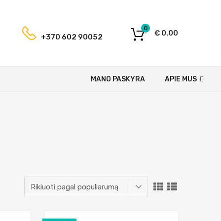
0
€
0.00
+370 602 90052
MANO PASKYRA
APIE MUS