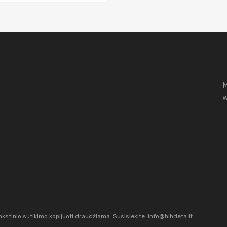
M
w
stinio sutikimo kopijuoti draudžiama. Susisiekite:
info@hibdeta.lt