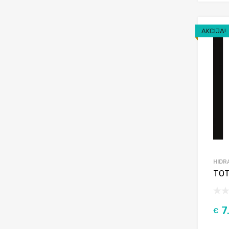
AKCIJA!
HIDR
TOT
7
€