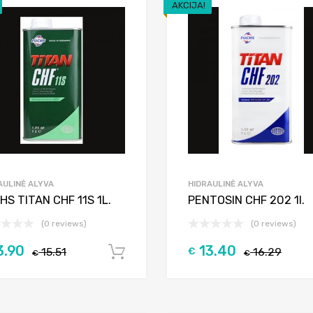
AKCIJA!
Add to Wishlist
Add to Compare
AULINĖ ALYVA
HIDRAULINĖ ALYVA
HS TITAN CHF 11S 1L.
PENTOSIN CHF 202 1l.
(0 reviews)
(0 reviews)
3.90
13.40
15.51
€
16.29
Į krepšelį
€
€