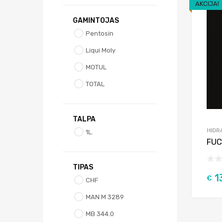
AKCIJA!
GAMINTOJAS
Pentosin
Liqui Moly
MOTUL
TOTAL
TALPA
HIDR
1L.
FUC
TIPAS
1
€
CHF
MAN M 3289
MB 344.0