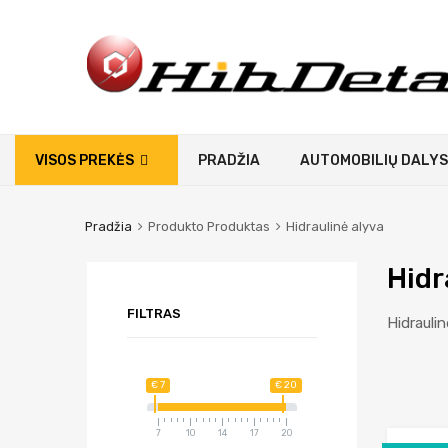
VISOS PREKĖS
PRADŽIA
AUTOMOBILIŲ DALYS
Pradžia
Produkto Produktas
Hidraulinė alyva
Hidr
FILTRAS
Hidrauli
€ 7
€ 20
7
10
14
17
20