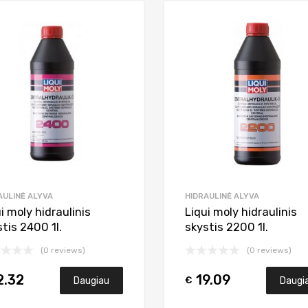
Add to Wishlist
Add to Compare
AULINĖ ALYVA
HIDRAULINĖ ALYVA
i moly hidraulinis
Liqui moly hidraulinis
tis 2400 1l.
skystis 2200 1l.
(0 reviews)
(0 reviews)
2.32
19.09
€
Daugiau
Daugi