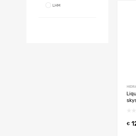
LHM
HIDR
Liqu
skys
1
€