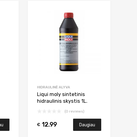
Add to Wishlist
Add to Wishlist
Add to Compare
Add to Compar
HIDRAULINĖ ALYVA
Liqui moly sintetinis
hidraulinis skystis 1L.
(0 reviews)
12.99
€
au
Daugiau