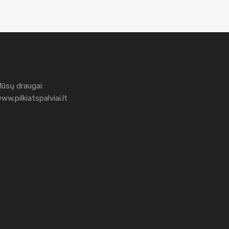
ūsų draugai:
ww.pilkiatspalviai.lt