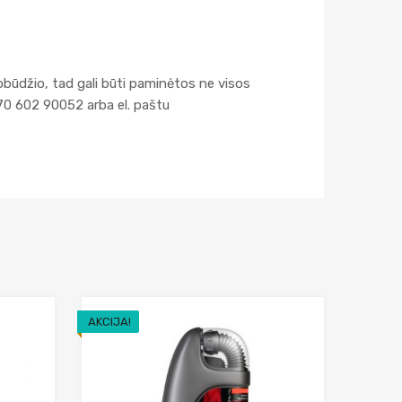
obūdžio, tad gali būti paminėtos ne visos
70 602 90052 arba el. paštu
AKCIJA!
Add to Wishlist
Add to Wishlist
Add to Compare
Add to Compar