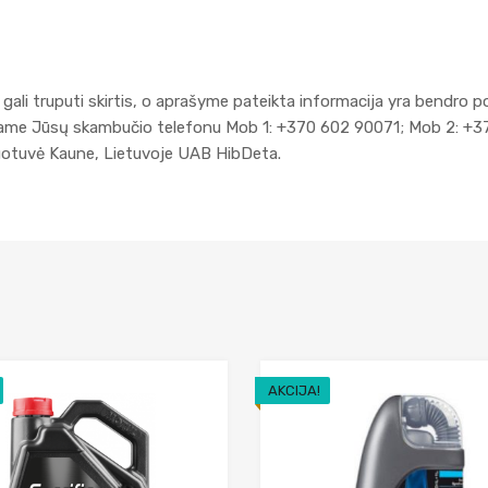
gali truputi skirtis, o aprašyme pateikta informacija yra bendro p
kiame Jūsų skambučio telefonu Mob 1: +370 602 90071; Mob 2: +3
duotuvė Kaune, Lietuvoje UAB HibDeta.
AKCIJA!
Add to Wishlist
Add to Compare