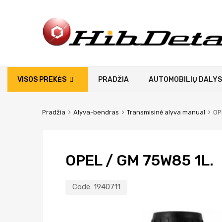
VISOS PREKĖS
PRADŽIA
AUTOMOBILIŲ DALYS
Pradžia
Alyva-bendras
Transmisinė alyva manual
OP
OPEL / GM 75W85 1L.
Code:
1940711