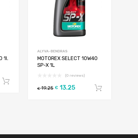
ALYVA-BENDRAS
 1l.
MOTOREX SELECT 10W40
SP-X 1L
(0 reviews)
Į krepšelį
13.25
19.25
€
Į krepšelį
€