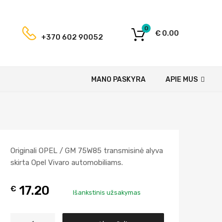
0
€
0.00
+370 602 90052
MANO PASKYRA
APIE MUS
Originali OPEL / GM 75W85 transmisinė alyva
skirta Opel Vivaro automobiliams.
17.20
€
Išankstinis užsakymas
A