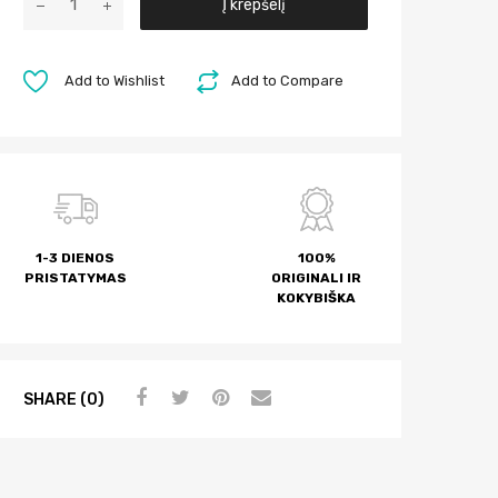
Į krepšelį
l
t
e
Add to Wishlist
Add to Compare
r
n
a
t
i
v
1-3 DIENOS
100%
e
PRISTATYMAS
ORIGINALI IR
:
KOKYBIŠKA
SHARE (0)