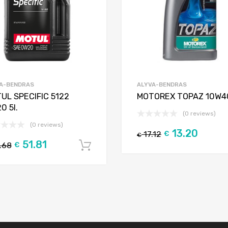
A-BENDRAS
ALYVA-BENDRAS
UL SPECIFIC 5122
MOTOREX TOPAZ 10W40
0 5l.
(0 reviews)
(0 reviews)
13.20
17.12
€
€
51.81
.68
€
Į krepšelį