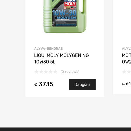
ALYVA-BENDRAS
ALYV
LIQUI MOLY MOLYGEN NG
MOT
10W30 5l.
0W2
(0 reviews)
61
37.15
€
Daugiau
€