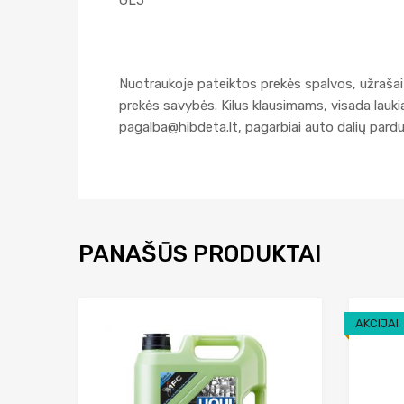
GL5
Nuotraukoje pateiktos prekės spalvos, užrašai 
prekės savybės. Kilus klausimams, visada lau
pagalba@hibdeta.lt
, pagarbiai auto dalių par
PANAŠŪS PRODUKTAI
AKCIJA!
Add to Wishlist
Add to Compare