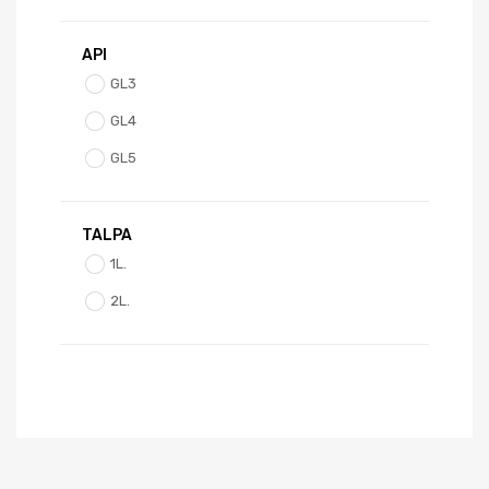
API
GL3
GL4
GL5
TALPA
1L.
2L.