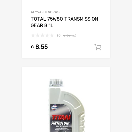
ALYVA-BENDRAS
TOTAL 75W80 TRANSMISSION
GEAR 8 1L
(0 reviews)
8.55
€
Į krepšel