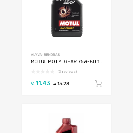
ALYVA-BENDRAS
MOTUL MOTYLGEAR 75W-80 1l.
(0 reviews)
11.43
€
15.28
Į krepšel
€