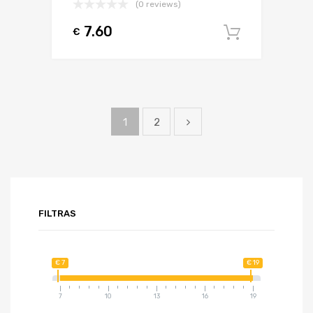
(0 reviews)
7.60
€
Į krepšel
1
2
FILTRAS
€ 7
€ 19
7
10
13
16
19