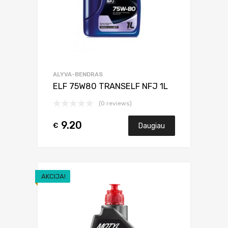
ALYVA-BENDRAS
ELF 75W80 TRANSELF NFJ 1L
(0 reviews)
9.20
€
Daugiau
AKCIJA!