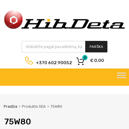
PAIEŠKA
0
€
0.00
+370 602 90052
Pradžia
Produkto SEA
75W80
75W80