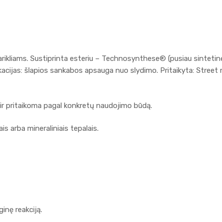
varikliams. Sustiprinta esteriu – Technosynthese® (pusiau sinteti
acijas: šlapios sankabos apsauga nuo slydimo. Pritaikyta: Street 
 ir pritaikoma pagal konkretų naudojimo būdą.
ais arba mineraliniais tepalais.
ginę reakciją.