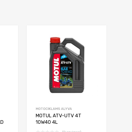
Add to Wishlist
Add to Wishlist
Add to Compare
Add to Compar
MOTOCIKLAMS ALYVA
MOTUL ATV-UTV 4T
AD
10W40 4L
(0 reviews)