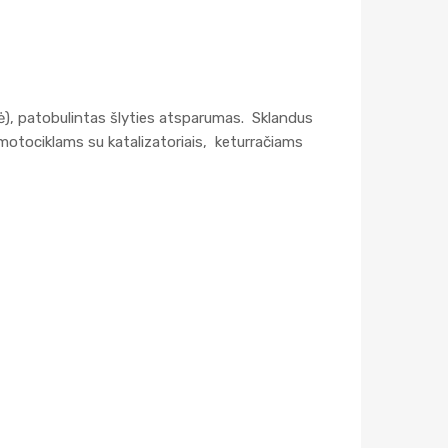
nė), patobulintas šlyties atsparumas. Sklandus
motociklams su katalizatoriais, keturračiams