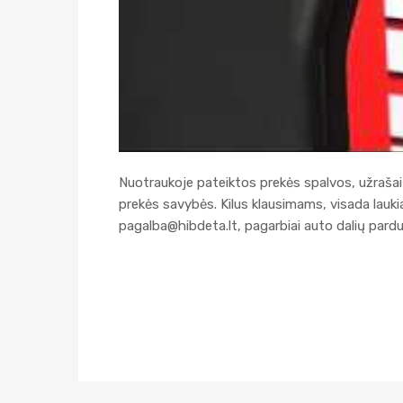
Nuotraukoje pateiktos prekės spalvos, užrašai 
prekės savybės. Kilus klausimams, visada lau
pagalba@hibdeta.lt
, pagarbiai auto dalių par