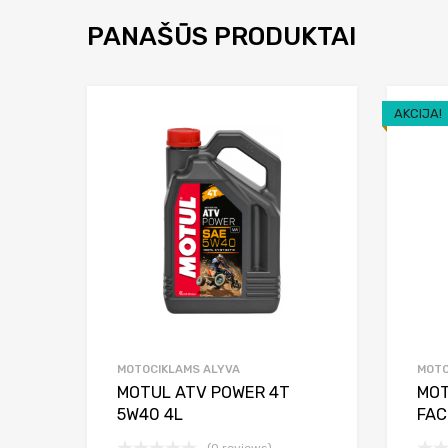
PANAŠŪS PRODUKTAI
AKCIJA!
Add to Wishlist
Add to Compare
MOTOCIKLAMS ALYVA
MOTO
MOTUL ATV POWER 4T
MOT
5W40 4L
FAC
(0 reviews)