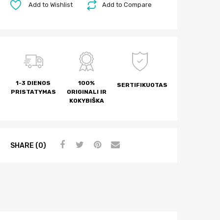
e
Add to Wishlist
Add to Compare
r
n
a
t
i
v
1-3 DIENOS
100%
e
SERTIFIKUOTAS
PRISTATYMAS
ORIGINALI IR
:
KOKYBIŠKA
SHARE (0)