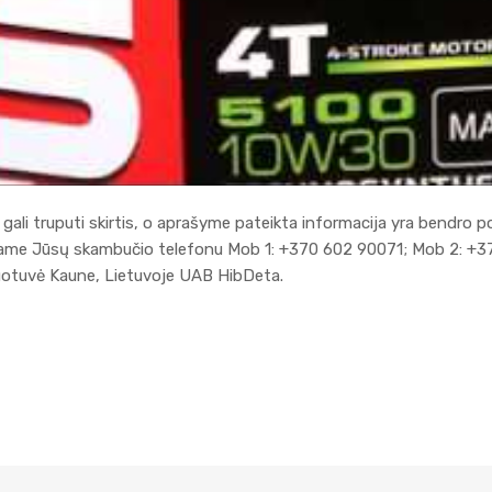
gali truputi skirtis, o aprašyme pateikta informacija yra bendro p
kiame Jūsų skambučio telefonu Mob 1: +370 602 90071; Mob 2: +3
duotuvė Kaune, Lietuvoje UAB HibDeta.