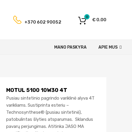
0
€
0.00
+370 602 90052
MANO PASKYRA
APIE MUS
MOTUL 5100 10W30 4T
Pusiau sintetinio pagrindo variklinė alyva 4T
varikliams. Sustiprinta esteriu –
Technosynthese® (pusiau sintetinė),
patobulintas šlyties atsparumas. Sklandus
pavarų perjungimas. Atitinka JASO MA