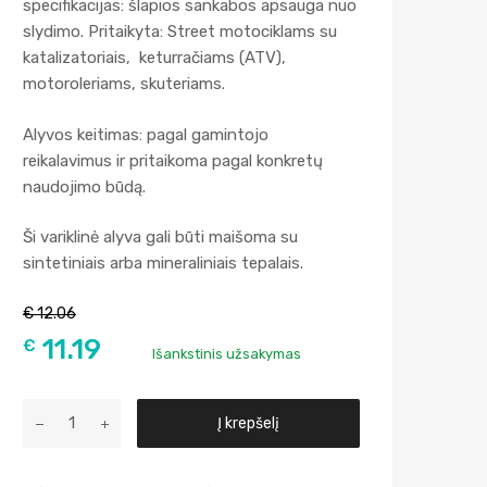
specifikacijas: šlapios sankabos apsauga nuo
slydimo. Pritaikyta: Street motociklams su
katalizatoriais, keturračiams (ATV),
motoroleriams, skuteriams.
Alyvos keitimas: pagal gamintojo
reikalavimus ir pritaikoma pagal konkretų
naudojimo būdą.
Ši variklinė alyva gali būti maišoma su
sintetiniais arba mineraliniais tepalais.
€
12.06
11.19
€
Išankstinis užsakymas
A
Į krepšelį
l
t