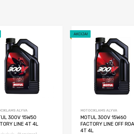
AKCIJA!
Add to Wishlist
Add to Compare
CIKLAMS ALYVA
MOTOCIKLAMS ALYVA
UL 300V 15W50
MOTUL 300V 15W60
TORY LINE 4T 4L
FACTORY LINE OFF RO
4T 4L
(0 reviews)