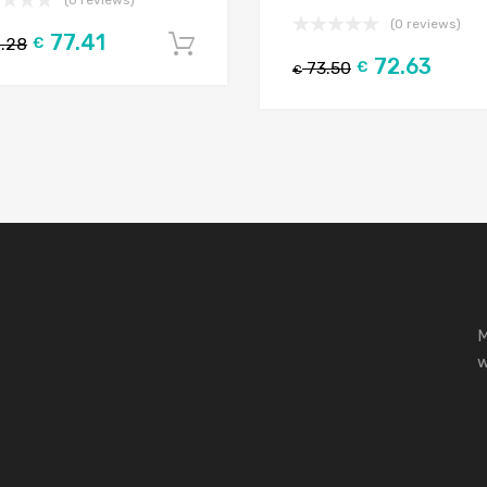
(0 reviews)
77.41
.28
€
Į krepšelį
72.63
73.50
€
€
M
w