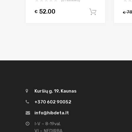
52.00
€
78
Į krepšelį
€
Kuršių g. 19, Kaunas
+370 602 90052
info@hibdeta.lt
I-V – 8-19val.
VI – NEDIRBA