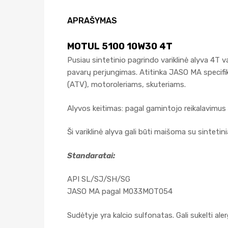
APRAŠYMAS
MOTUL 5100 10W30 4T
Pusiau sintetinio pagrindo variklinė alyva 4T 
pavarų perjungimas. Atitinka JASO MA specifik
(ATV), motoroleriams, skuteriams.
Alyvos keitimas: pagal gamintojo reikalavimus
Ši variklinė alyva gali būti maišoma su sintetini
Standaratai:
API SL/SJ/SH/SG
JASO MA pagal M033MOT054
Sudėtyje yra kalcio sulfonatas. Gali sukelti aler