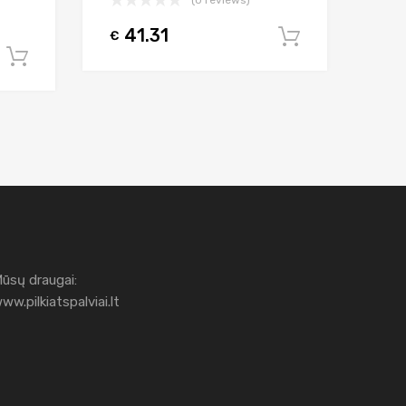
41.31
€
Į krepšelį
Į krepšelį
ūsų draugai:
ww.pilkiatspalviai.lt