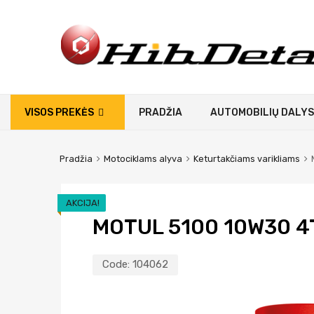
VISOS PREKĖS
PRADŽIA
AUTOMOBILIŲ DALYS
Pradžia
Motociklams alyva
Keturtakčiams varikliams
AKCIJA!
MOTUL 5100 10W30 4T
Code:
104062