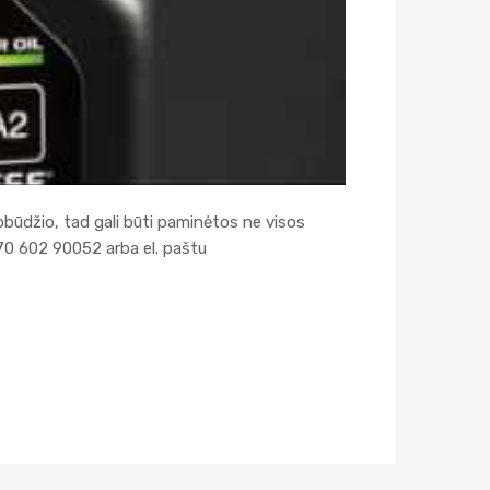
obūdžio, tad gali būti paminėtos ne visos
70 602 90052 arba el. paštu