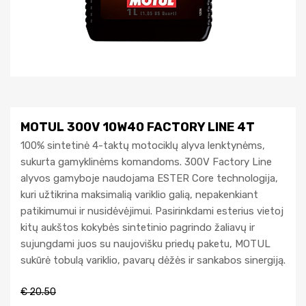
MOTUL 300V 10W40 FACTORY LINE 4T
100% sintetinė 4-taktų motociklų alyva lenktynėms,
sukurta gamyklinėms komandoms. 300V Factory Line
alyvos gamyboje naudojama ESTER Core technologija,
kuri užtikrina maksimalią variklio galią, nepakenkiant
patikimumui ir nusidėvėjimui. Pasirinkdami esterius vietoj
kitų aukštos kokybės sintetinio pagrindo žaliavų ir
sujungdami juos su naujovišku priedų paketu, MOTUL
sukūrė tobulą variklio, pavarų dėžės ir sankabos sinergiją.
€
20.50