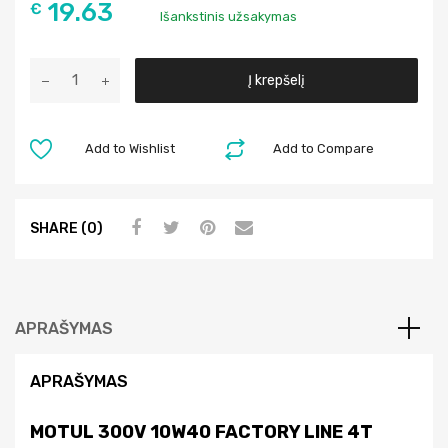
19.63
€
Išankstinis užsakymas
A
Į krepšelį
l
t
e
Add to Wishlist
Add to Compare
r
n
a
SHARE (0)
t
i
v
e
APRAŠYMAS
:
APRAŠYMAS
MOTUL 300V 10W40 FACTORY LINE 4T