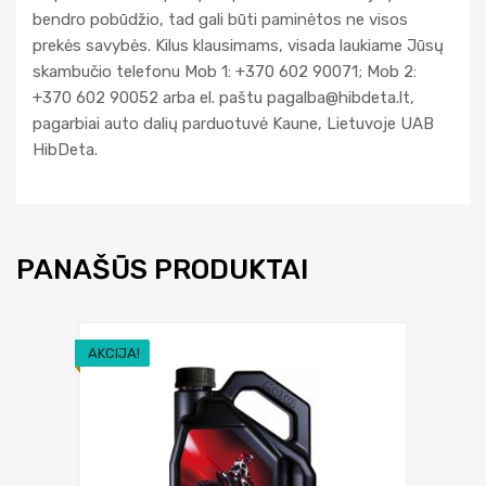
bendro pobūdžio, tad gali būti paminėtos ne visos
prekės savybės. Kilus klausimams, visada laukiame Jūsų
skambučio telefonu Mob 1: +370 602 90071; Mob 2:
+370 602 90052 arba el. paštu
pagalba@hibdeta.lt
,
pagarbiai auto dalių parduotuvė Kaune, Lietuvoje UAB
HibDeta.
PANAŠŪS PRODUKTAI
AKCIJA!