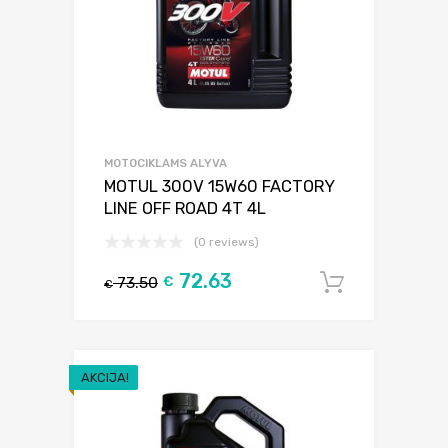
MOTOCIKLAMS ALYVA
MOTUL 300V 15W60 FACTORY
LINE OFF ROAD 4T 4L
(0 reviews)
72.63
73.50
€
Į krepšel
€
AKCIJA!