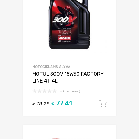
MOTOCIKLAMS ALYVA
MOTUL 300V 15W50 FACTORY
LINE 4T 4L
(0 reviews)
77.41
78.28
€
Į krepšel
€