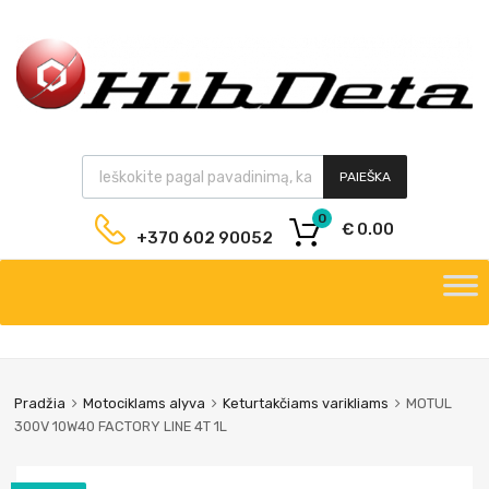
PAIEŠKA
0
€
0.00
+370 602 90052
Pradžia
Motociklams alyva
Keturtakčiams varikliams
MOTUL
300V 10W40 FACTORY LINE 4T 1L