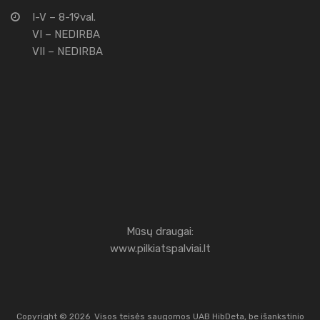
I-V – 8-19val.
VI – NEDIRBA
VII – NEDIRBA
Mūsų draugai:
www.pilkiatspalviai.lt
Copyright ©
2026
Visos teisės saugomos UAB HibDeta, be išankstinio