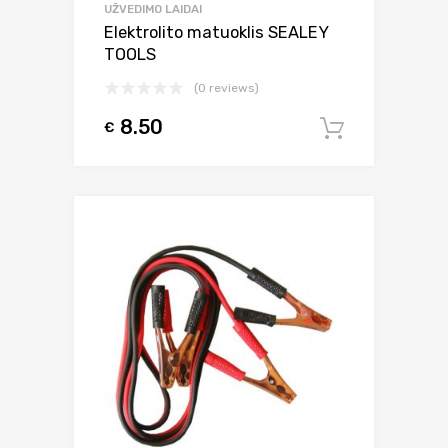
UŽVEDIMO LAIDAI
Elektrolito matuoklis SEALEY
TOOLS
(0 reviews)
8.50
€
Į krepšel