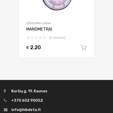
UŽVEDIMO LAIDAI
MANOMETRAI
(0 reviews)
2.20
€
Į krepšel
Kuršių g. 19, Kaunas
+370 602 90052
info@hibdeta.lt