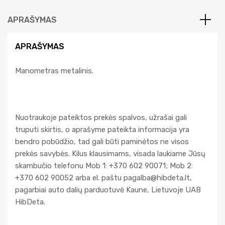
e
APRAŠYMAS
:
APRAŠYMAS
Manometras metalinis.
Nuotraukoje pateiktos prekės spalvos, užrašai gali
truputi skirtis, o aprašyme pateikta informacija yra
bendro pobūdžio, tad gali būti paminėtos ne visos
prekės savybės. Kilus klausimams, visada laukiame Jūsų
skambučio telefonu Mob 1: +370 602 90071; Mob 2:
+370 602 90052 arba el. paštu
pagalba@hibdeta.lt
,
pagarbiai auto dalių parduotuvė Kaune, Lietuvoje UAB
HibDeta.