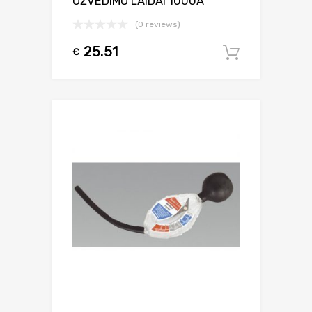
UŽVEDIMO LAIDAI 1000A
(0 reviews)
25.51
€
Į krepšel