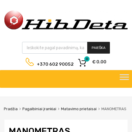
PAIEŠKA
0
€
0.00
+370 602 90052
Pradžia
Pagalbiniai įrankiai
Matavimo prietaisai
MANOMETRAS
MANOMETRAS