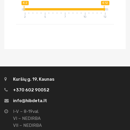
€ 2
€ 12
2
5
7
10
12
Kuršių g. 19, Kaunas
+370 602 90052
info@hibdeta.lt
I-V – 8-19val.
VI – NEDIRBA
VII – NEDIRBA