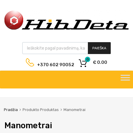
PAIEŠKA
0
€
0.00
+370 602 90052
Pradžia
Produkto Produktas
Manometrai
Manometrai