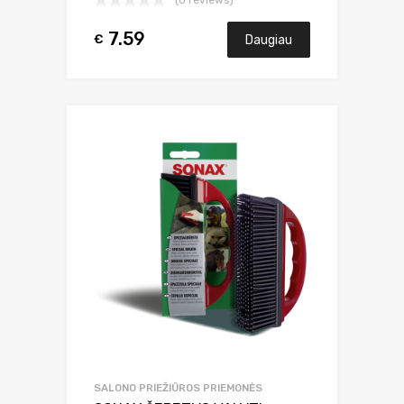
(0 reviews)
7.59
€
Daugiau
SALONO PRIEŽIŪROS PRIEMONĖS