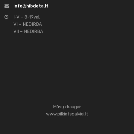
info@hibdeta.lt
I-V – 8-19val.
VI – NEDIRBA
VII – NEDIRBA
Mūsų draugai:
www.pilkiatspalviai.lt