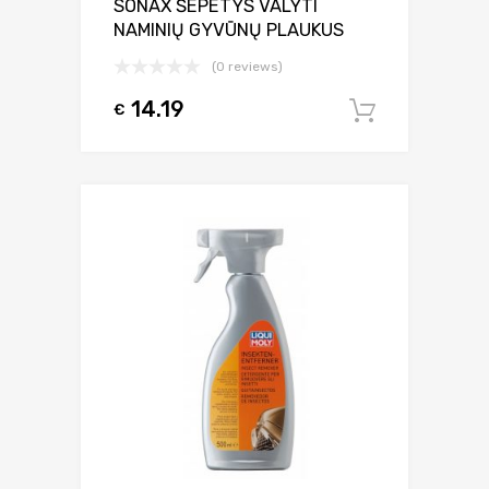
SONAX ŠEPETYS VALYTI
NAMINIŲ GYVŪNŲ PLAUKUS
(0 reviews)
14.19
€
Į krepšel