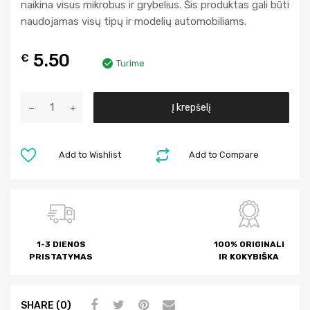
naikina visus mikrobus ir grybelius. Šis produktas gali būti
naudojamas visų tipų ir modelių automobiliams.
5.50
€
Turime
A
Į krepšelį
l
t
e
Add to Wishlist
Add to Compare
r
n
a
t
i
1-3 DIENOS
100% ORIGINALI
v
PRISTATYMAS
IR KOKYBIŠKA
e
:
SHARE (0)