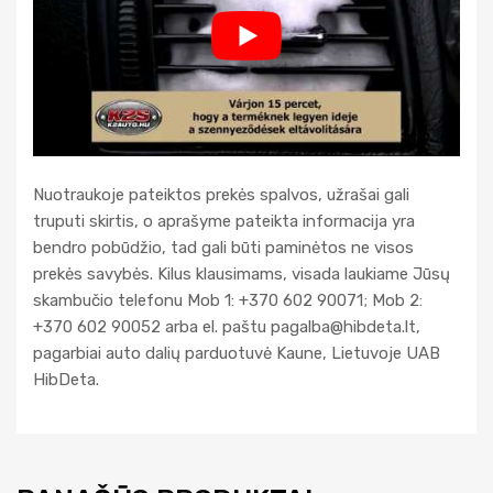
Nuotraukoje pateiktos prekės spalvos, užrašai gali
truputi skirtis, o aprašyme pateikta informacija yra
bendro pobūdžio, tad gali būti paminėtos ne visos
prekės savybės. Kilus klausimams, visada laukiame Jūsų
skambučio telefonu Mob 1: +370 602 90071; Mob 2:
+370 602 90052 arba el. paštu
pagalba@hibdeta.lt
,
pagarbiai auto dalių parduotuvė Kaune, Lietuvoje UAB
HibDeta.