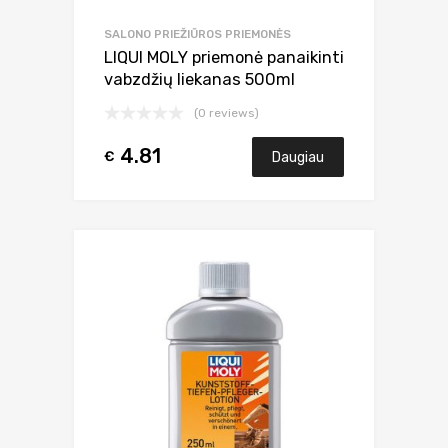
SALONO PRIEŽIŪROS PRIEMONĖS
LIQUI MOLY priemonė panaikinti
vabzdžių liekanas 500ml
(0 reviews)
4.81
€
Daugiau