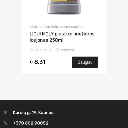
KĖBULO PRIEŽIŪROS PRIEMONĖS
LIQUI MOLY plastiko priežiūros
losjonas 250ml
(0 reviews)
8.31
€
Daugiau
Kuršių g. 19, Kaunas
+370 602 90052