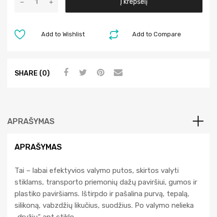
Į krepšelį
l
t
e
Add to Wishlist
Add to Compare
r
n
a
SHARE (0)
t
i
v
e
APRAŠYMAS
:
APRAŠYMAS
Tai – labai efektyvios valymo putos, skirtos valyti
stiklams, transporto priemonių dažų paviršiui, gumos ir
plastiko paviršiams. Ištirpdo ir pašalina purvą, tepalą,
silikoną, vabzdžių likučius, suodžius. Po valymo nelieka