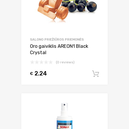
SALONO PRIEŽIŪROS PRIEMONĖS
Oro gaiviklis AREON1 Black
Crystal
(0 reviews)
2.24
€
Į krepšel