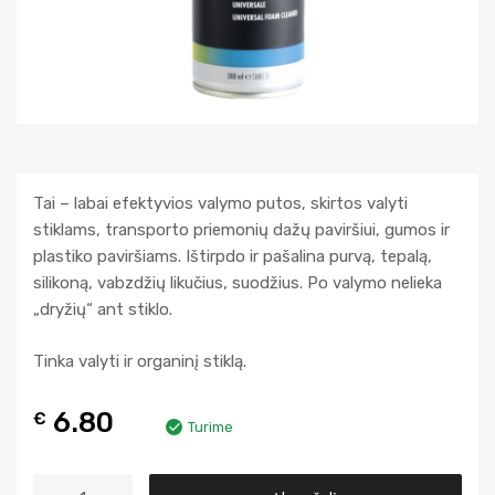
Tai – labai efektyvios valymo putos, skirtos valyti
stiklams, transporto priemonių dažų paviršiui, gumos ir
plastiko paviršiams. Ištirpdo ir pašalina purvą, tepalą,
silikoną, vabzdžių likučius, suodžius. Po valymo nelieka
„dryžių“ ant stiklo.
Tinka valyti ir organinį stiklą.
6.80
€
Turime
A