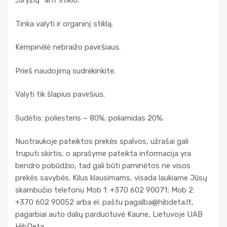
„dryžių“ ant stiklo.
Tinka valyti ir organinį stiklą.
Kempinėlė nebraižo paviršiaus.
Prieš naudojimą sudrėkinkite.
Valyti tik šlapius paviršius.
Sudėtis: poliesteris – 80%; poliamidas 20%.
Nuotraukoje pateiktos prekės spalvos, užrašai gali
truputi skirtis, o aprašyme pateikta informacija yra
bendro pobūdžio, tad gali būti paminėtos ne visos
prekės savybės. Kilus klausimams, visada laukiame Jūsų
skambučio telefonu Mob 1: +370 602 90071; Mob 2:
+370 602 90052 arba el. paštu
pagalba@hibdeta.lt
,
pagarbiai auto dalių parduotuvė Kaune, Lietuvoje UAB
HibDeta.