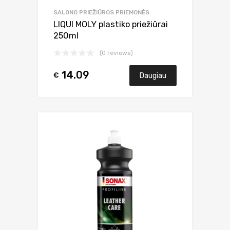
SALONO PRIEŽIŪROS PRIEMONĖS
LIQUI MOLY plastiko priežiūrai
250ml
(0 reviews)
14.09
€
Daugiau