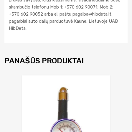
prekės savybės. Kilus klausimams, visada laukiame Jūsų
skambučio telefonu Mob 1: +370 602 90071; Mob 2:
+370 602 90052 arba el. paštu
pagalba@hibdeta.lt
,
pagarbiai auto dalių parduotuvė Kaune, Lietuvoje UAB
HibDeta.
PANAŠŪS PRODUKTAI