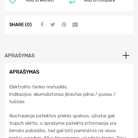
Add to Wishlist
Add to Compare
r
n
a
SHARE (0)
t
i
v
e
APRAŠYMAS
:
APRAŠYMAS
Elektrolito tankio matuoklis.
Indikacijos: akumuliatorius įkrautas pilnai / pusiau /
tuščias
Nuotraukoje pateiktos prekės spalvos, užrašai gali
truputi skirtis, o aprašyme pateikta informacija yra
bendro pobūdžio, tad gali būti paminėtos ne visos