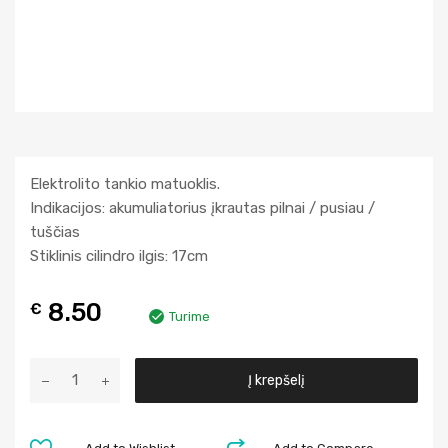
Elektrolito tankio matuoklis.
Indikacijos: akumuliatorius įkrautas pilnai / pusiau /
tuščias
Stiklinis cilindro ilgis: 17cm
8.50
€
Turime
A
Į krepšelį
l
t
e