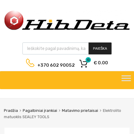
PAIEŠKA
0
€
0.00
+370 602 90052
Pradžia
Pagalbiniai įrankiai
Matavimo prietaisai
Elektrolito
matuoklis SEALEY TOOLS