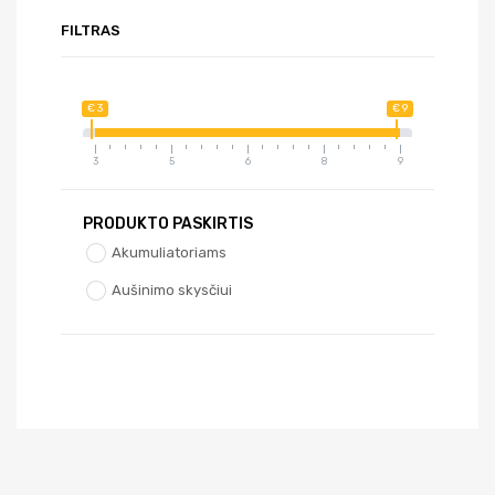
FILTRAS
€ 3
€ 9
3
5
6
8
9
PRODUKTO PASKIRTIS
Akumuliatoriams
Aušinimo skysčiui