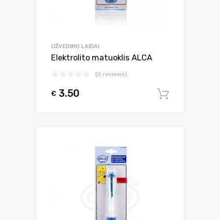
UŽVEDIMO LAIDAI
Elektrolito matuoklis ALCA
(0 reviews)
3.50
€
Į krepšel