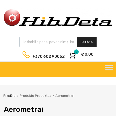
PAIEŠKA
0
€
0.00
+370 602 90052
Pradžia
Produkto Produktas
Aerometrai
Aerometrai