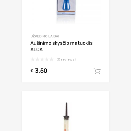
UŽVEDIMO LAIDAI
Aušinimo skysčio matuoklis
ALCA
(0 reviews)
3.50
€
Į krepšel