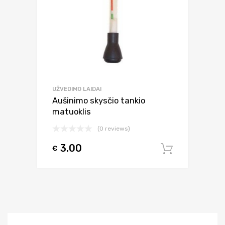
UŽVEDIMO LAIDAI
Aušinimo skysčio tankio
matuoklis
(0 reviews)
3.00
€
Į krepšel