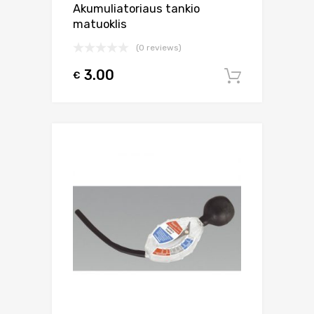
Akumuliatoriaus tankio
matuoklis
(0 reviews)
3.00
€
Į krepšel