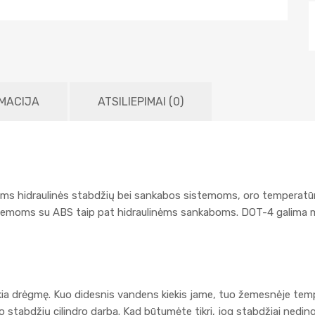
MACIJA
ATSILIEPIMAI (0)
ms hidraulinės stabdžių bei sankabos sistemoms, oro temperatūrai 
temoms su ABS taip pat hidraulinėms sankaboms. DOT-4 galima ma
kia drėgmę. Kuo didesnis vandens kiekis jame, tuo žemesnėje tempe
eno stabdžių cilindro darbą. Kad būtumėte tikri, jog stabdžiai ne