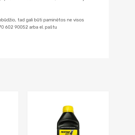
obūdžio, tad gali būti paminėtos ne visos
70 602 90052 arba el. paštu
Add to Wishlist
Add to Wishlist
Add to Compare
Add to Compar