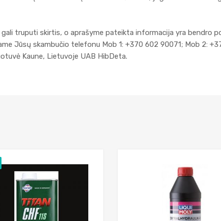
gali truputi skirtis, o aprašyme pateikta informacija yra bendro p
kiame Jūsų skambučio telefonu Mob 1: +370 602 90071; Mob 2: +3
duotuvė Kaune, Lietuvoje UAB HibDeta.
Add to Wishlist
Add to Compare