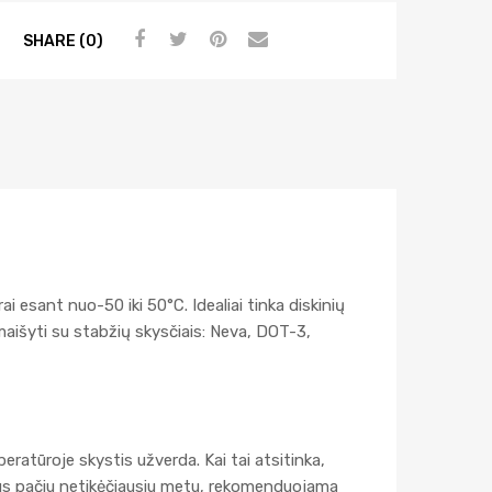
SHARE (0)
esant nuo-50 iki 50°C. Idealiai tinka diskinių
išyti su stabžių skysčiais: Neva, DОT-3,
ratūroje skystis užverda. Kai tai atsitinka,
dings pačiu netikėčiausiu metu, rekomenduojama