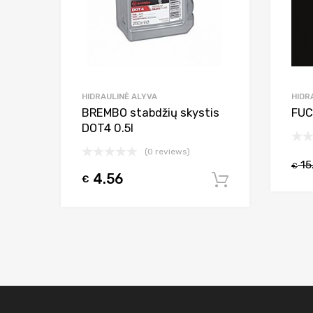
HIDRAULINĖ ALYVA
HIDR
BREMBO stabdžių skystis
FUC
DOT4 0.5l
(0 reviews)
15
€
4.56
€
Į krepšelį