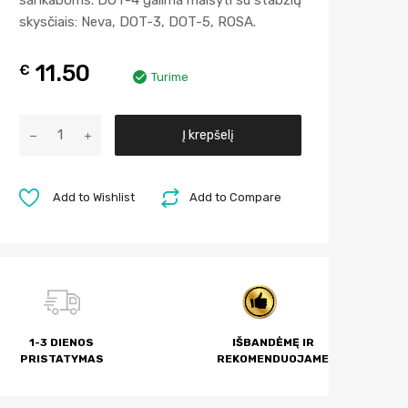
sankaboms. DOT-4 galima maišyti su stabžių
skysčiais: Neva, DОT-3, DOT-5, ROSA.
11.50
€
Turime
A
Į krepšelį
l
t
e
Add to Wishlist
Add to Compare
r
n
a
t
i
v
1-3 DIENOS
IŠBANDĖMĘ IR
e
PRISTATYMAS
REKOMENDUOJAME
: