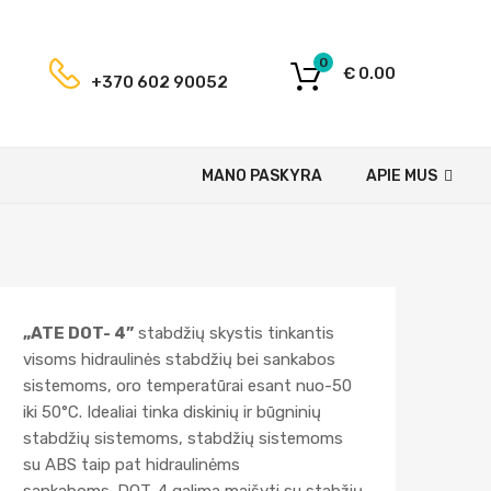
0
€
0.00
+370 602 90052
MANO PASKYRA
APIE MUS
„ATE DOT- 4”
stabdžių skystis tinkantis
visoms hidraulinės stabdžių bei sankabos
sistemoms, oro temperatūrai esant nuo-50
iki 50°C. Idealiai tinka diskinių ir būgninių
stabdžių sistemoms, stabdžių sistemoms
su ABS taip pat hidraulinėms