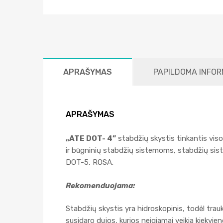
APRAŠYMAS
PAPILDOMA INFOR
APRAŠYMAS
„ATE DOT- 4”
stabdžių skystis tinkantis viso
ir būgninių stabdžių sistemoms, stabdžių sis
DOT-5, ROSA.
Rekomenduojama
:
Stabdžių skystis yra hidroskopinis, todėl trau
susidaro dujos, kurios neigiamai veikia kiekvi