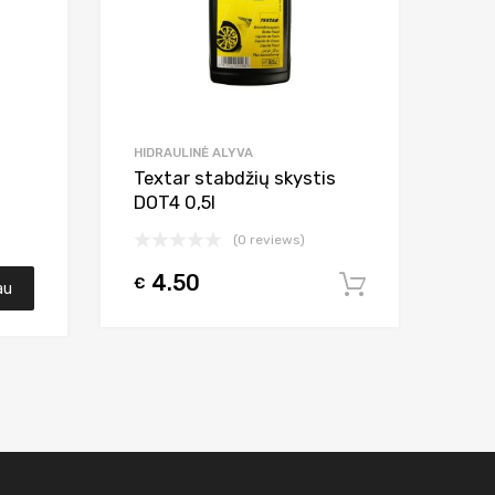
HIDRAULINĖ ALYVA
Textar stabdžių skystis
DOT4 0,5l
(0 reviews)
4.50
€
Į krepšelį
au