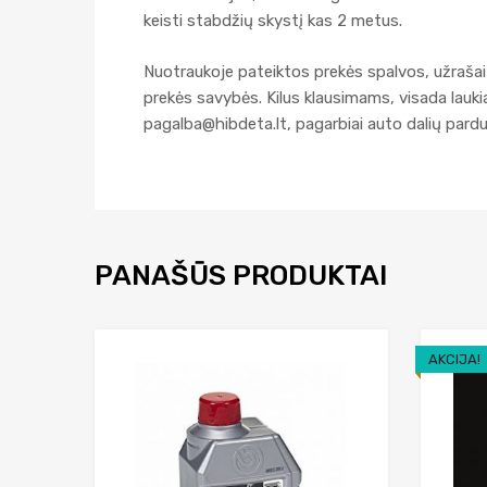
keisti stabdžių skystį kas 2 metus.
Nuotraukoje pateiktos prekės spalvos, užrašai 
prekės savybės. Kilus klausimams, visada lau
pagalba@hibdeta.lt
, pagarbiai auto dalių par
PANAŠŪS PRODUKTAI
AKCIJA!
Add to Wishlist
Add to Compare