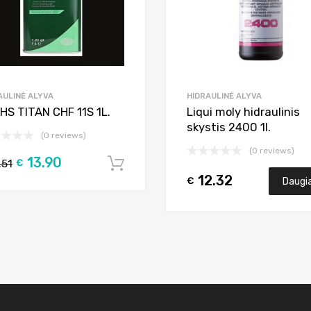
AULINĖ ALYVA
HIDRAULINĖ ALYVA
HS TITAN CHF 11S 1L.
Liqui moly hidraulinis
skystis 2400 1l.
(0 reviews)
(0 reviews)
13.90
.51
€
Į krepšelį
12.32
€
Daugi