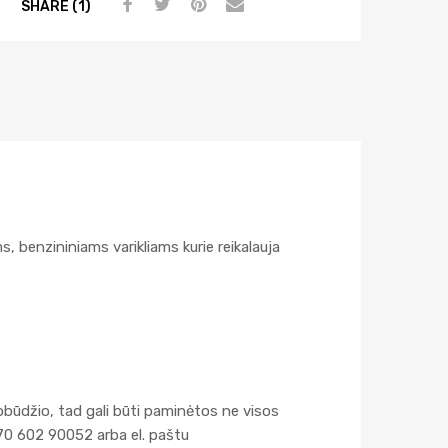
SHARE (1)
, benzininiams varikliams kurie reikalauja
obūdžio, tad gali būti paminėtos ne visos
70 602 90052 arba el. paštu