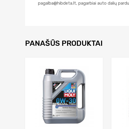
pagalba@hibdeta.lt
, pagarbiai auto dalių par
PANAŠŪS PRODUKTAI
Add to Wishlist
Add to Compare