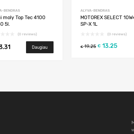
A-BENDRAS
ALYVA-BENDRAS
ui moly Top Tec 4100
MOTOREX SELECT 10W
0 5l.
SP-X 1L
(0 reviews)
(0 reviews)
13.25
19.25
€
3.31
Daugiau
€
M
w