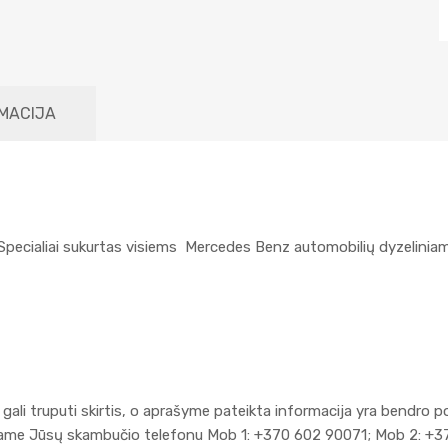
MACIJA
. Specialiai sukurtas visiems Mercedes Benz automobilių dyzeliniams
gali truputi skirtis, o aprašyme pateikta informacija yra bendro p
kiame Jūsų skambučio telefonu Mob 1: +370 602 90071; Mob 2: +3