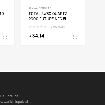
ALYVA-BENDRAS
40
TOTAL 5W30 QUARTZ
9000 FUTURE NFC 5L
(0 reviews)
34.14
€
Į krepšelį
Į krepšelį
ūsų draugai:
ww.pilkiatspalviai.lt