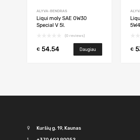
ALYVA-BENDRAS
ALYV
Liqui moly SAE 0W30
Liq
Special V 5l.
5W4
(0 reviews)
54.54
5
€
€
Daugiau
Kuršių g. 19, Kaunas
+370 602 90052