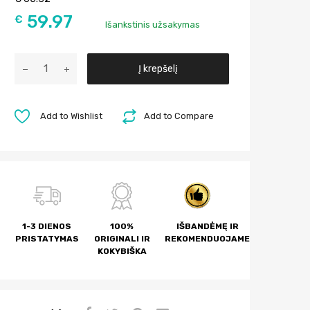
59.97
€
Išankstinis užsakymas
A
Į krepšelį
l
t
e
Add to Wishlist
Add to Compare
r
n
a
t
i
v
1-3 DIENOS
100%
IŠBANDĖMĘ IR
e
PRISTATYMAS
ORIGINALI IR
REKOMENDUOJAME
:
KOKYBIŠKA