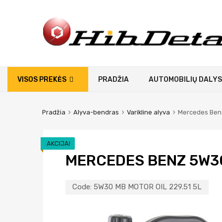
VISOS PREKĖS
PRADŽIA
AUTOMOBILIŲ DALYS
Pradžia
Alyva-bendras
Varikline alyva
Mercedes Benz
AKCIJA!
MERCEDES BENZ 5W30 
Code:
5W30 MB MOTOR OIL 229.51 5L