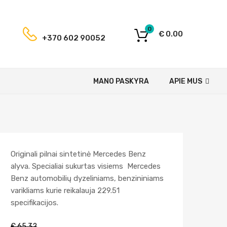
0
€
0.00
+370 602 90052
MANO PASKYRA
APIE MUS
Originali pilnai sintetinė Mercedes Benz
alyva. Specialiai sukurtas visiems Mercedes
Benz automobilių dyzeliniams, benzininiams
varikliams kurie reikalauja 229.51
specifikacijos.
€
65.32