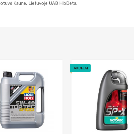
duotuvė Kaune, Lietuvoje UAB HibDeta.
AKCIJA!
Add to Wishlist
Add to Compare