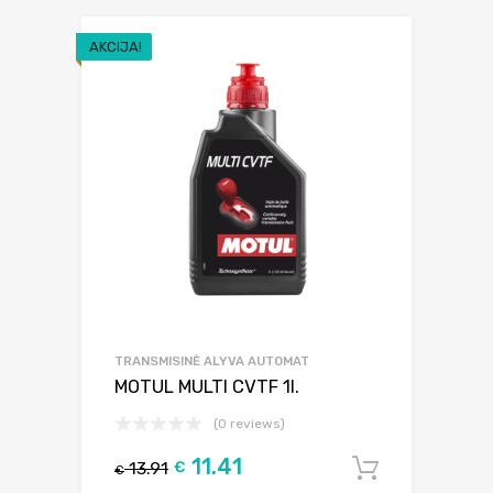
AKCIJA!
TRANSMISINĖ ALYVA AUTOMAT
MOTUL MULTI CVTF 1l.
(0 reviews)
11.41
13.91
€
Į krepšel
€