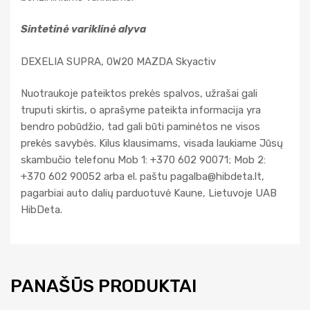
Sintetinė variklinė alyva
DEXELIA SUPRA, 0W20 MAZDA Skyactiv
Nuotraukoje pateiktos prekės spalvos, užrašai gali
truputi skirtis, o aprašyme pateikta informacija yra
bendro pobūdžio, tad gali būti paminėtos ne visos
prekės savybės. Kilus klausimams, visada laukiame Jūsų
skambučio telefonu Mob 1: +370 602 90071; Mob 2:
+370 602 90052 arba el. paštu
pagalba@hibdeta.lt
,
pagarbiai auto dalių parduotuvė Kaune, Lietuvoje UAB
HibDeta.
PANAŠŪS PRODUKTAI