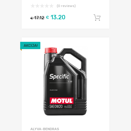
(0 reviews)
13.20
17.12
€
Į krepšel
€
AKCIJA!
ALYVA-BENDRAS