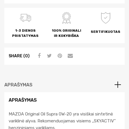
n
a
t
i
1-3 DIENOS
100% ORIGINALI
SERTIFIKUOTAS
v
PRISTATYMAS
IR KOKYBIŠKA
e
:
SHARE (0)
APRAŠYMAS
APRAŠYMAS
MAZDA Original Oil Supra 0W-20 yra visiškai sintetinė
variklinė alyva. Rekomenduojamas visiems „SKYACTIV”
benzininiams varikliams.