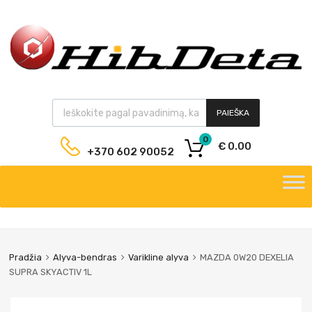
PAIEŠKA
0
€
0.00
+370 602 90052
Pradžia
Alyva-bendras
Varikline alyva
MAZDA 0W20 DEXELIA
SUPRA SKYACTIV 1L