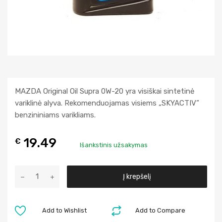
MAZDA Original Oil Supra 0W-20 yra visiškai sintetinė
variklinė alyva. Rekomenduojamas visiems „SKYACTIV”
benzininiams varikliams.
19.49
€
Išankstinis užsakymas
A
Į krepšelį
l
t
e
Add to Wishlist
Add to Compare
r