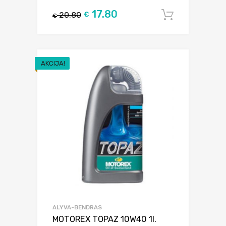
17.80
20.80
€
Į krepšel
€
AKCIJA!
ALYVA-BENDRAS
MOTOREX TOPAZ 10W40 1l.