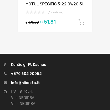
MOTUL SPECIFIC 5122 0W20 5l.
(0 reviews)
51.81
61.68
€
Į krepšel
€
Kuršių g. 19, Kaunas
+370 602 90052
info@hibdeta.lt
I-V – 8-19val.
VI – NEDIRBA
VII – NEDIRBA