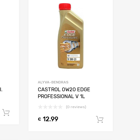
Add to Wishlist
Add to Wishlist
Add to Compare
Add to Compar
ALYVA-BENDRAS
.
CASTROL 0W20 EDGE
PROFESSIONAL V 1L
(0 reviews)
Į krepšelį
12.99
€
Į krepšelį