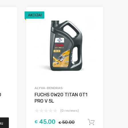
AKCIJA!
Add to Wishlist
Add to Wishlist
Add to Compare
Add to Compar
ALYVA-BENDRAS
D
FUCHS 0W20 TITAN GT1
PRO V 5L
(0 reviews)
45.00
€
50.00
Į krepšelį
au
€