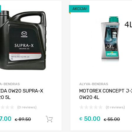
AKCIJA!
Add to Wishlist
Add to Compare
A-BENDRAS
ALYVA-BENDRAS
DA 0W20 SUPRA-X
MOTOREX CONCEPT J-
0 5L
0W20 4L
(0 reviews)
(0 reviews)
7.00
50.00
89.50
€
55.00
Į krepšelį
€
€