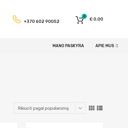
0
€
0.00
+370 602 90052
MANO PASKYRA
APIE MUS