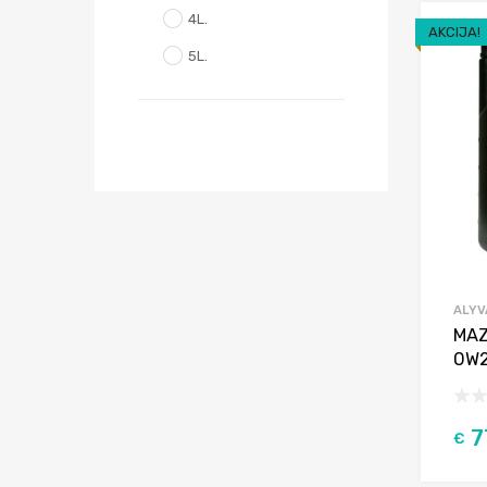
4L.
AKCIJA!
5L.
ALYV
MAZ
0W2
7
€