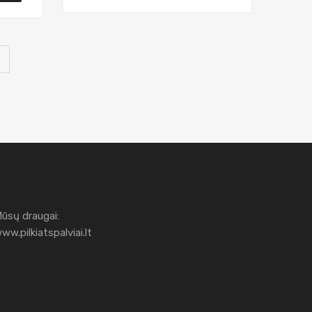
ūsų draugai:
ww.pilkiatspalviai.lt