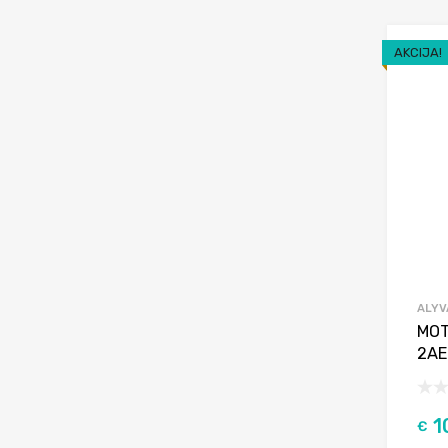
AKCIJA!
ALYV
MOT
2AE
1
€