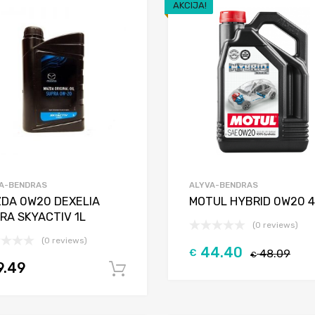
AKCIJA!
Add to Wishlist
Add to Compare
A-BENDRAS
ALYVA-BENDRAS
DA 0W20 DEXELIA
MOTUL HYBRID 0W20 4l
RA SKYACTIV 1L
(0 reviews)
(0 reviews)
44.40
€
48.09
€
9.49
Į krepšelį