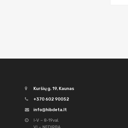
Kuršių g. 19, Kaunas
+370 602 90052
info@hibdeta.lt
I-V – 8-19val.
VI – NEDIRBA