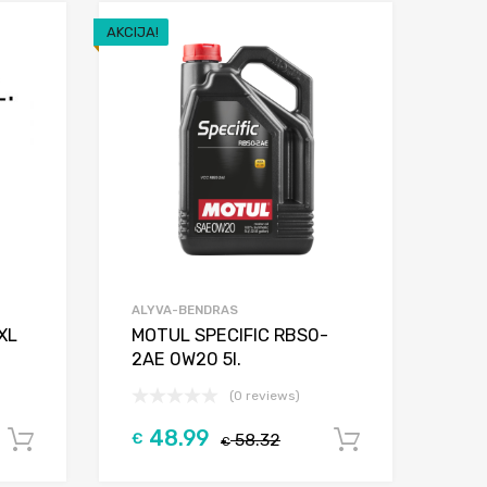
AKCIJA!
Add to Wishlist
Add to Wishlist
Add to Compare
Add to Compar
ALYVA-BENDRAS
XL
MOTUL SPECIFIC RBS0-
2AE 0W20 5l.
(0 reviews)
48.99
€
58.32
Į krepšelį
Į krepšelį
€