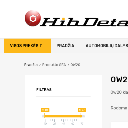
VISOS PREKĖS
PRADŽIA
AUTOMOBILIŲ DALYS
Pradžia
Produkto SEA
0W20
0W2
FILTRAS
0w20 kl
Rodoma 
€ 10
€ 77
10
27
44
60
77