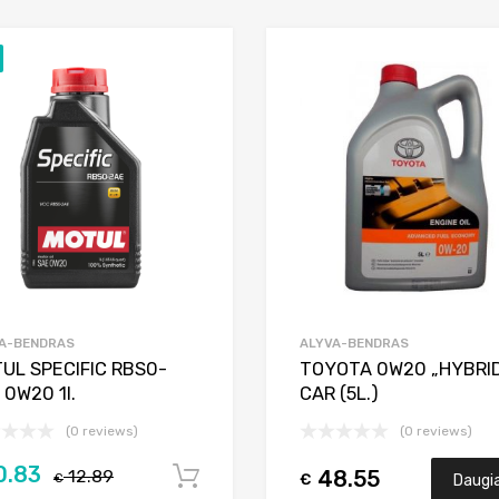
Add to Wishlist
Add to Compare
A-BENDRAS
ALYVA-BENDRAS
UL SPECIFIC RBS0-
TOYOTA 0W20 „HYBRI
 0W20 1l.
CAR (5L.)
(0 reviews)
(0 reviews)
0.83
12.89
48.55
Į krepšelį
€
€
Daugi