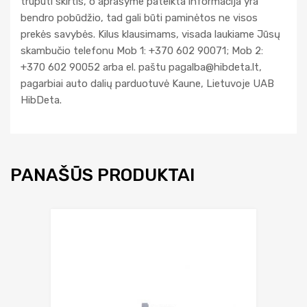
truputi skirtis, o aprašyme pateikta informacija yra
bendro pobūdžio, tad gali būti paminėtos ne visos
prekės savybės. Kilus klausimams, visada laukiame Jūsų
skambučio telefonu Mob 1: +370 602 90071; Mob 2:
+370 602 90052 arba el. paštu
pagalba@hibdeta.lt
,
pagarbiai auto dalių parduotuvė Kaune, Lietuvoje UAB
HibDeta.
PANAŠŪS PRODUKTAI