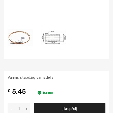
Varinis stabdžių vamzdelis
5.45
€
Turime
A
Į krepšelį
l