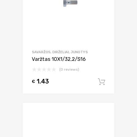
SAVARŽOS, DIRŽELIAI, JUNGTYS
Varžtas 10X1/32,2/S16
(0 reviews)
1.43
€
Į krepšel