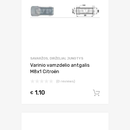
SAVARŽOS, DIRŽELIAI, JUNGTYS
Varinio vamzdelio antgalis
M8x1 Citroën
(0 reviews)
1.10
€
Į krepšel