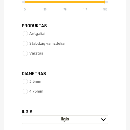
0
39
78
117
156
PRODUKTAS
Antgaliai
Stabdžių vamzdeliai
Varžtas
DIAMETRAS
3.5mm
4.75mm
ILGIS
Ilgis