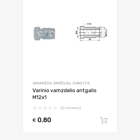
SAVARŽOS, DIRŽELIAI, JUNGTYS
Varinio vamzdelio antgalis
M12x1
(0 reviews)
0.80
€
Į krepšel