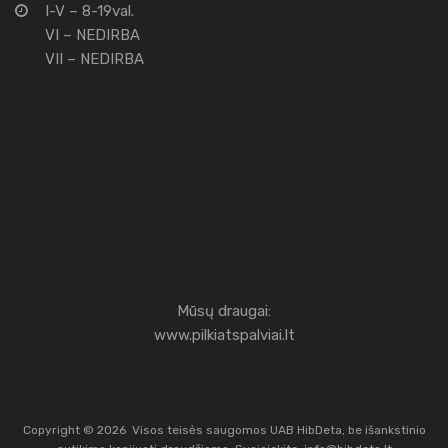
I-V – 8-19val.
VI – NEDIRBA
VII – NEDIRBA
Mūsų draugai:
www.pilkiatspalviai.lt
Copyright ©
2026
Visos teisės saugomos UAB HibDeta, be išankstinio