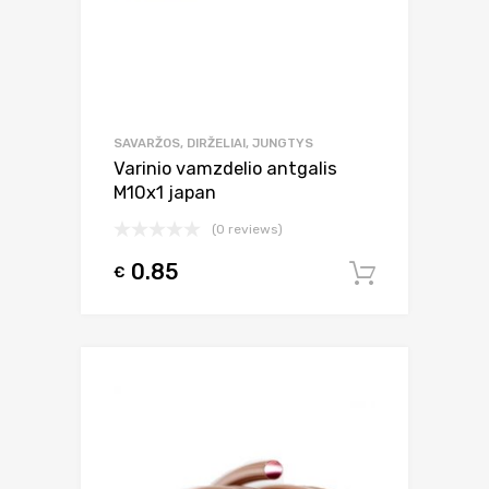
SAVARŽOS, DIRŽELIAI, JUNGTYS
Varinio vamzdelio antgalis
M10x1 japan
(0 reviews)
0.85
€
Į krepšel