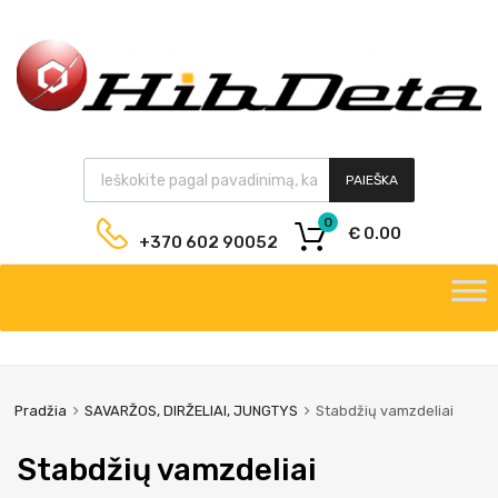
PAIEŠKA
0
€
0.00
+370 602 90052
Pradžia
SAVARŽOS, DIRŽELIAI, JUNGTYS
Stabdžių vamzdeliai
Stabdžių vamzdeliai