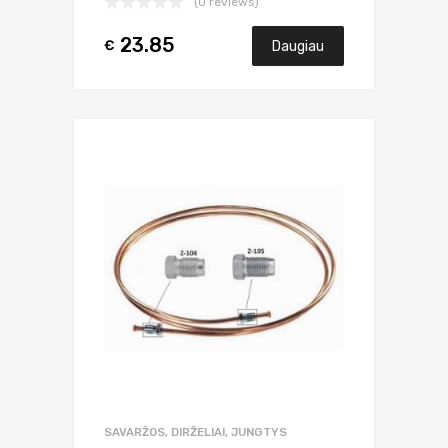
(0 reviews)
23.85
€
Daugiau
SAVARŽOS, DIRŽELIAI, JUNGTYS