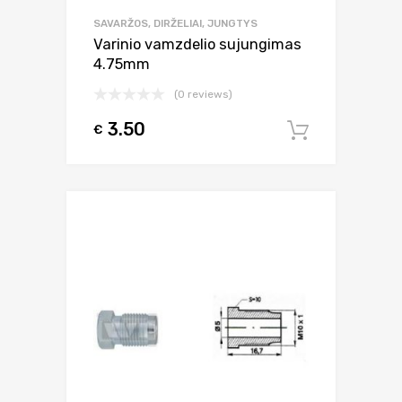
SAVARŽOS, DIRŽELIAI, JUNGTYS
Varinio vamzdelio sujungimas
4.75mm
(0 reviews)
3.50
€
Į krepšel