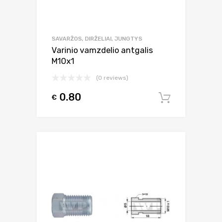
SAVARŽOS, DIRŽELIAI, JUNGTYS
Varinio vamzdelio antgalis
M10x1
(0 reviews)
0.80
€
Į krepšel