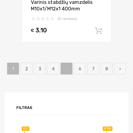
Varinis stabdžių vamzdelis
M10x1/M12x1 400mm
(0 reviews)
3.10
€
Į krepšel
1
2
3
4
…
6
7
8
FILTRAS
€ 0
€ 156