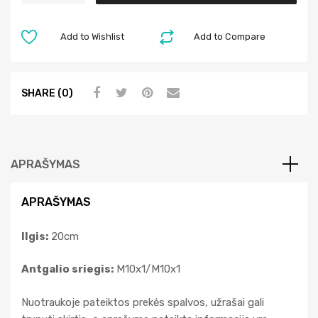
t
e
Add to Wishlist
Add to Compare
r
n
a
SHARE (0)
t
i
v
e
APRAŠYMAS
:
APRAŠYMAS
Ilgis:
20cm
Antgalio sriegis:
M10x1/M10x1
Nuotraukoje pateiktos prekės spalvos, užrašai gali