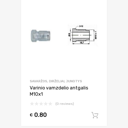
SAVARŽOS, DIRŽELIAI, JUNGTYS
Varinio vamzdelio antgalis
M10x1
(0 reviews)
0.80
€
Į krepšel