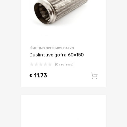
IŠMETIMO SISTEMOS DALYS
Duslintuvo gofra 60×150
(0 reviews)
11.73
€
Į krepšel