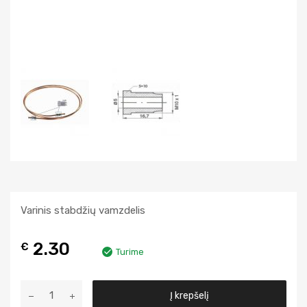
Varinis stabdžių vamzdelis
2.30
€
Turime
A
Į krepšelį
l