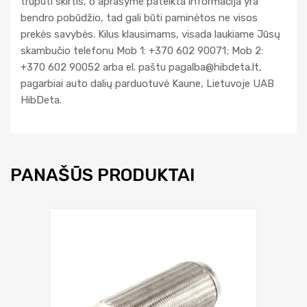
truputi skirtis, o aprašyme pateikta informacija yra
bendro pobūdžio, tad gali būti paminėtos ne visos
prekės savybės. Kilus klausimams, visada laukiame Jūsų
skambučio telefonu Mob 1: +370 602 90071; Mob 2:
+370 602 90052 arba el. paštu
pagalba@hibdeta.lt
,
pagarbiai auto dalių parduotuvė Kaune, Lietuvoje UAB
HibDeta.
PANAŠŪS PRODUKTAI