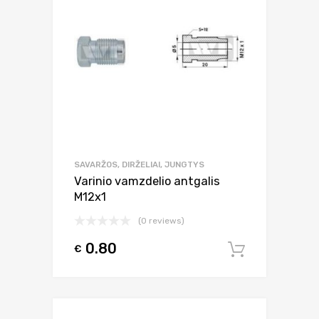
SAVARŽOS, DIRŽELIAI, JUNGTYS
Varinio vamzdelio antgalis
M12x1
(0 reviews)
0.80
€
Į krepšel