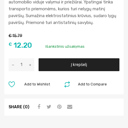
automobilio viduje valymui ir priežiūrai. Ypatingai tinka
transporto priemonėms, kurios turi nelygų matinį
paviršių. Sumažina elektrostatinius krūvius, sudaro lygų
paviršių. Priemonė turi antistatinių savybių.
€
15.79
12.20
€
Išankstinis užsakymas
A
Į krepšelį
l
t
e
Add to Wishlist
Add to Compare
r
n
a
SHARE (0)
t
i
v