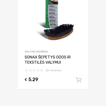
VALYMO ĮRANKIAI
SONAX ŠEPETYS ODOS IR
TEKSTILĖS VALYMUI
(0 reviews)
5.29
€
Į krepšel