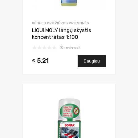
KĖBULO PRIEŽIŪROS PRIEMONĖS
LIQUI MOLY langų skystis
koncentratas 1:100
(0 reviews)
5.21
€
Daugiau