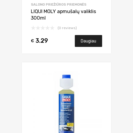
SALONO PRIEŽIŪROS PRIEMONĖS
LIQUI MOLY apmušalų valiklis
300ml
(0 reviews)
3.29
€
Daugiau