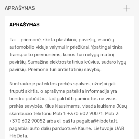
e
APRAŠYMAS
:
APRAŠYMAS
Tai – priemonė, skirta plastikinių paviršių, esančių
automobilio viduje valymui ir priežiūrai. Ypatingai tinka
transporto priemonėms, kurios turi nelygų matinį
paviršių. Sumažina elektrostatinius krūvius, sudaro lygų
paviršių. Priemonė turi antistatinių savybių.
Nuotraukoje pateiktos prekės spalvos, užrašai gali
truputi skirtis, o aprašyme pateikta informacija yra
bendro pobūdžio, tad gali būti paminėtos ne visos
prekės savybės. Kilus klausimams, visada laukiame Jūsų
skambučio telefonu Mob 1: +370 602 90071; Mob 2:
+370 602 90052 arba el. paštu
pagalba@hibdeta.lt
,
pagarbiai auto dalių parduotuvė Kaune, Lietuvoje UAB
HibDeta.