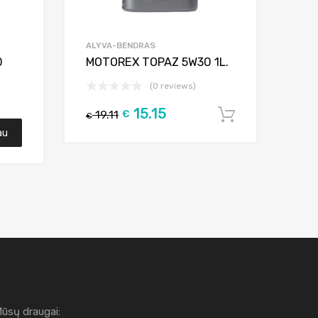
ALYVA-BENDRAS
0
MOTOREX TOPAZ 5W30 1L.
(0 reviews)
15.15
19.11
€
Į krepšelį
€
au
ūsų draugai: