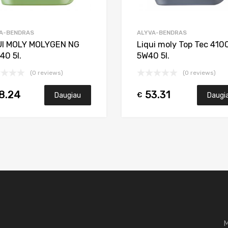
A-BENDRAS
ALYVA-BENDRAS
UI MOLY MOLYGEN NG
Liqui moly Top Tec 410
40 5l.
5W40 5l.
(0 reviews)
(0 reviews)
8.24
53.31
€
Daugiau
Daugi
M