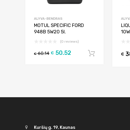
ALYVA-BENDRAS
ALYV
MOTUL SPECIFIC FORD
LIQ
948B 5W20 5l.
10W
(0 reviews)
50.52
60.14
€
3
Į krepšelį
€
€
Kuršių g. 19, Kaunas