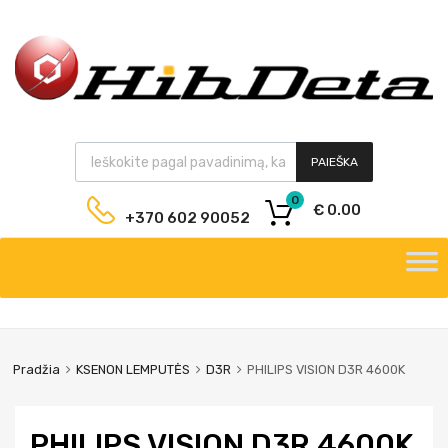
PAIEŠKA
0
€
0.00
+370 602 90052
Pradžia
KSENON LEMPUTĖS
D3R
PHILIPS VISION D3R 4600K
PHILIPS VISION D3R 4600K