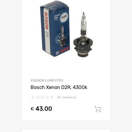
KSENON LEMPUTĖS
Bosch Xenon D2R, 4300k
(0 reviews)
43.00
€
Į krepšel