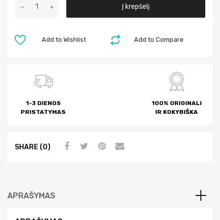
A
Į krepšelį
l
t
e
Add to Wishlist
Add to Compare
r
n
a
t
i
1-3 DIENOS
100% ORIGINALI
v
PRISTATYMAS
IR KOKYBIŠKA
e
:
SHARE (0)
APRAŠYMAS