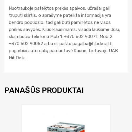
Nuotraukoje pateiktos prekės spalvos, užrašai gali
truputi skirtis, o aprašyme pateikta informacija yra
bendro pobūdžio, tad gali būti paminėtos ne visos
prekės savybės. Kilus klausimams, visada laukiame Jūsų
skambučio telefonu Mob 1: +370 602 90071; Mob 2:
+370 602 90052 arba el. paštu
pagalba@hibdeta.lt
,
pagarbiai auto dalių parduotuvė Kaune, Lietuvoje UAB
HibDeta.
PANAŠŪS PRODUKTAI