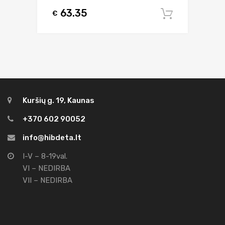
63.35
€
Į krepšel
Kuršių g. 19, Kaunas
+370 602 90052
info@hibdeta.lt
I-V – 8-19val.
VI – NEDIRBA
VII – NEDIRBA