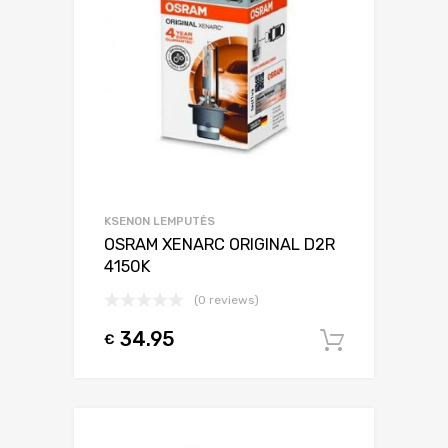
KSENON LEMPUTĖS
OSRAM XENARC ORIGINAL D2R
4150K
(0 reviews)
34.95
€
Į krepšel