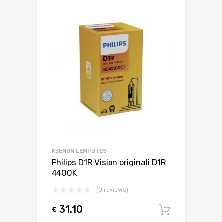
KSENON LEMPUTĖS
Philips D1R Vision originali D1R
4400K
(0 reviews)
31.10
€
Į krepšel