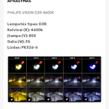
APRAŠYMAS
PHILIPS VISION D3R 4600K
Lemputės tipas: D3R
Kelvinai (K): 4600k
Įtampa (V): 85V
Galia (W): 35
Lizdas: PK32d-6