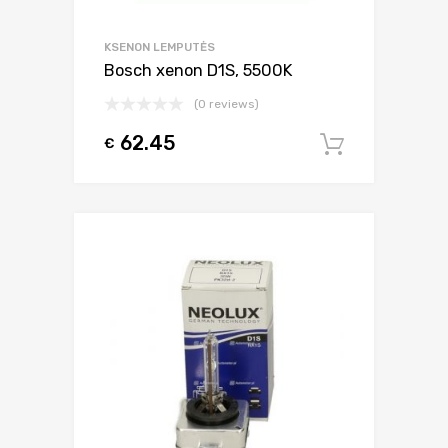
KSENON LEMPUTĖS
Bosch xenon D1S, 5500K
(0 reviews)
62.45
€
Į krepšel