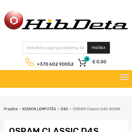
PAIEŠKA
0
€
0.00
+370 602 90052
Pradžia
KSENON LEMPUTĖS
D4S
OSRAM Classic D4S 4000K
OSRAM CLASSIC D4S