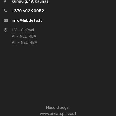
Kuršių g. 19, Kaunas
+370 602 90052
info@hibdeta.lt
I-V – 8-19val.
VI – NEDIRBA
VII – NEDIRBA
Mūsų draugai:
www.pilkiatspalviai.lt