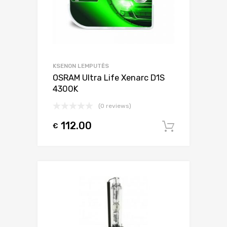
KSENON LEMPUTĖS
OSRAM Ultra Life Xenarc D1S
4300K
(0 reviews)
112.00
€
Į krepšel