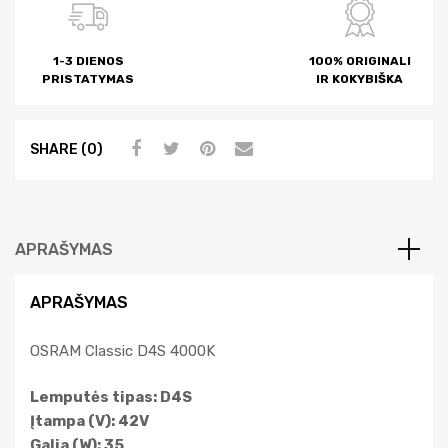
t
i
1-3 DIENOS
100% ORIGINALI
v
PRISTATYMAS
IR KOKYBIŠKA
e
:
SHARE (0)
APRAŠYMAS
APRAŠYMAS
OSRAM Classic D4S 4000K
Lemputės tipas: D4S
Įtampa (V): 42V
Galia (W): 35