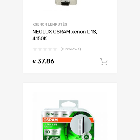
KSENON LEMPUTĖS
NEOLUX OSRAM xenon D1S,
4150K
(0 reviews)
37.86
€
Į krepšel