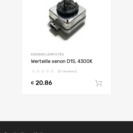
KSENON LEMPUTĖS
Werteille xenon D1S, 4300K
(0 reviews)
20.86
€
Į krepšel