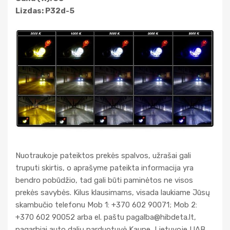
Lizdas: P32d-5
Nuotraukoje pateiktos prekės spalvos, užrašai gali
truputi skirtis, o aprašyme pateikta informacija yra
bendro pobūdžio, tad gali būti paminėtos ne visos
prekės savybės. Kilus klausimams, visada laukiame Jūsų
skambučio telefonu Mob 1: +370 602 90071; Mob 2:
+370 602 90052 arba el. paštu
pagalba@hibdeta.lt
,
pagarbiai auto dalių parduotuvė Kaune, Lietuvoje UAB