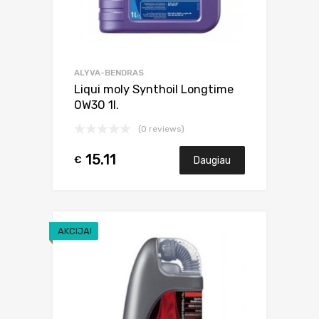
ALYVA-BENDRAS
Liqui moly Synthoil Longtime
0W30 1l.
(0 reviews)
15.11
€
Daugiau
AKCIJA!