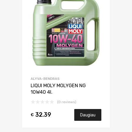
ALYVA-BENDRAS
LIQUI MOLY MOLYGEN NG
10W40 4l.
(0 reviews)
32.39
€
Daugiau