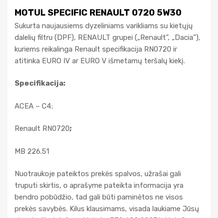
MOTUL SPECIFIC RENAULT 0720 5W30
Sukurta naujausiems dyzeliniams varikliams su kietųjų
dalelių filtru (DPF), RENAULT grupei („Renault”, „Dacia”),
kuriems reikalinga Renault specifikacija RN0720 ir
atitinka EURO IV ar EURO V išmetamų teršalų kiekį.
Specifikacija:
ACEA – C4;
Renault RN0720
;
MB 226.51
Nuotraukoje pateiktos prekės spalvos, užrašai gali
truputi skirtis, o aprašyme pateikta informacija yra
bendro pobūdžio, tad gali būti paminėtos ne visos
prekės savybės. Kilus klausimams, visada laukiame Jūsų