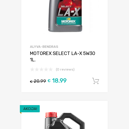
ALYVA-BENDRAS
MOTOREX SELECT LA-X 5W30
1L.
(0 reviews)
18.99
20.99
€
Į krepšel
€
AKCIJA!