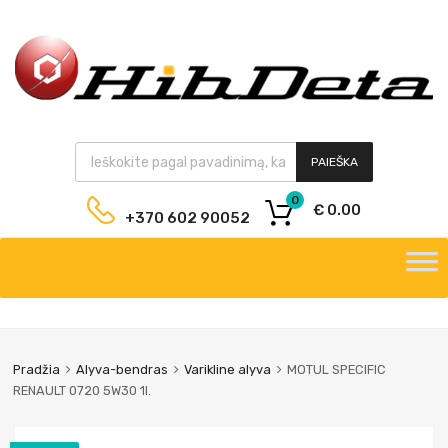
PAIEŠKA
0
€
0.00
+370 602 90052
Pradžia
Alyva-bendras
Varikline alyva
MOTUL SPECIFIC
RENAULT 0720 5W30 1l.