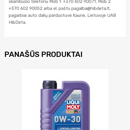
skambučio telefonu Mob 1: +370 602 90071; Mob 2:
+370 602 90052 arba el. paštu
pagalba@hibdeta.lt
,
pagarbiai auto dalių parduotuvė Kaune, Lietuvoje UAB
HibDeta.
PANAŠŪS PRODUKTAI