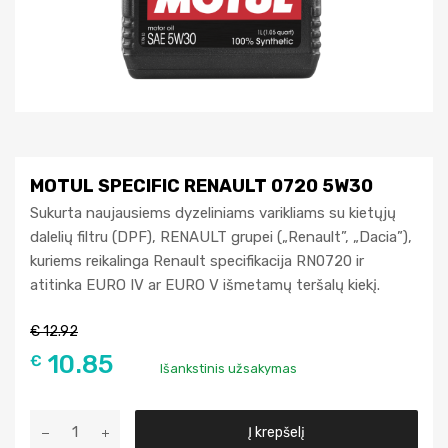
MOTUL SPECIFIC RENAULT 0720 5W30
Sukurta naujausiems dyzeliniams varikliams su kietųjų
dalelių filtru (DPF), RENAULT grupei („Renault”, „Dacia”),
kuriems reikalinga Renault specifikacija RN0720 ir
atitinka EURO IV ar EURO V išmetamų teršalų kiekį.
€
12.92
10.85
€
Išankstinis užsakymas
A
Į krepšelį
l