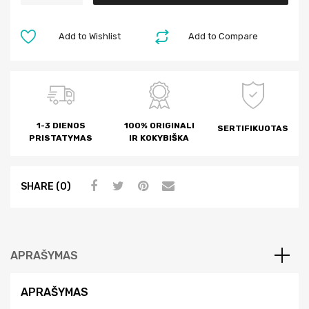
t
e
Add to Wishlist
Add to Compare
r
n
a
t
i
1-3 DIENOS
100% ORIGINALI
SERTIFIKUOTAS
v
PRISTATYMAS
IR KOKYBIŠKA
e
:
SHARE (0)
APRAŠYMAS
APRAŠYMAS