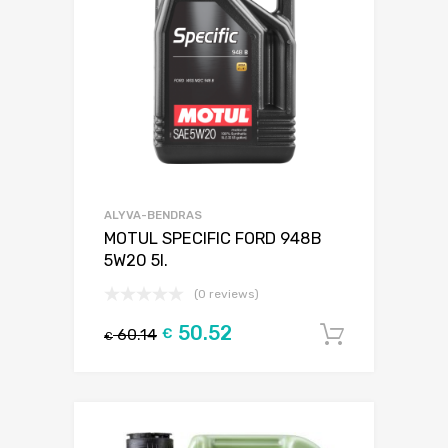
ALYVA-BENDRAS
MOTUL SPECIFIC FORD 948B
5W20 5l.
(0 reviews)
50.52
60.14
€
Į krepšel
€