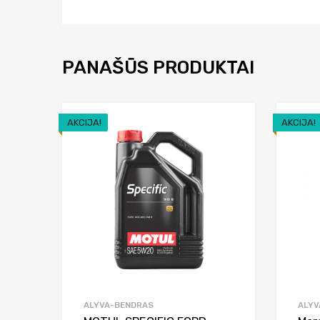
PANAŠŪS PRODUKTAI
AKCIJA!
AKCIJA!
Add to Wishlist
Add to Compare
ALYVA-BENDRAS
ALYV