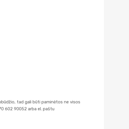
obūdžio, tad gali būti paminėtos ne visos
70 602 90052 arba el. paštu