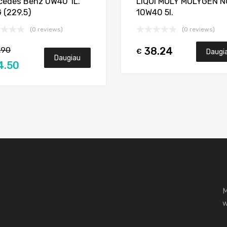
cedes Benz 0W40 1L.
LIQUI MOLY MOLYGEN N
 (229.5)
10W40 5l.
(0 reviews)
(0 reviews)
.90
38.24
€
Daugi
Daugiau
4.50
M
w