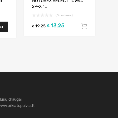
G
MOTOREX SELECT 10W40
SP-X 1L
(0 reviews)
13.25
19.25
€
Į krepšelį
au
€
ūsų draugai:
ww.pilkiatspalviai.lt