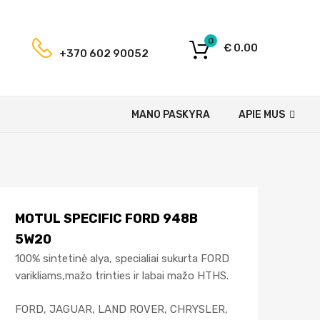
0
€
0.00
+370 602 90052
MANO PASKYRA
APIE MUS
MOTUL SPECIFIC FORD 948B
5W20
100% sintetinė alya, specialiai sukurta FORD
varikliams,mažo trinties ir labai mažo HTHS.
FORD, JAGUAR, LAND ROVER, CHRYSLER,