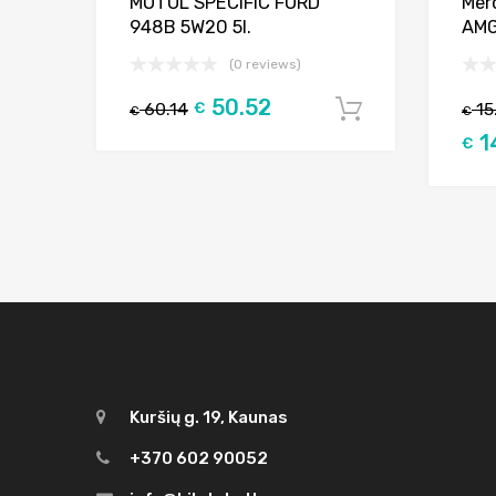
MOTUL SPECIFIC FORD
Mer
948B 5W20 5l.
AMG
(0 reviews)
50.52
60.14
€
15
Į krepšelį
€
€
1
€
Kuršių g. 19, Kaunas
+370 602 90052