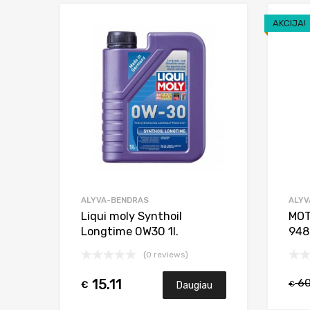
AKCIJA!
Add to Wishlist
Add to Compare
ALYVA-BENDRAS
ALYV
Liqui moly Synthoil
MOT
Longtime 0W30 1l.
948
(0 reviews)
60
15.11
€
Daugiau
€