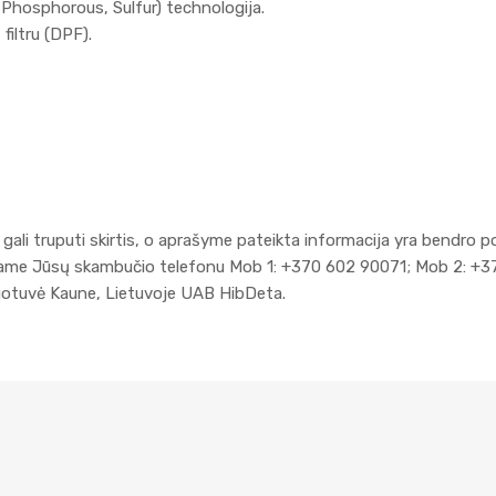
 Phosphorous, Sulfur) technologija.
 filtru (DPF).
gali truputi skirtis, o aprašyme pateikta informacija yra bendro p
kiame Jūsų skambučio telefonu Mob 1: +370 602 90071; Mob 2: +3
duotuvė Kaune, Lietuvoje UAB HibDeta.