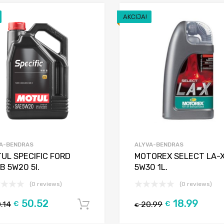
AKCIJA!
Add to Wishlist
Add to Compare
A-BENDRAS
ALYVA-BENDRAS
UL SPECIFIC FORD
MOTOREX SELECT LA-
B 5W20 5l.
5W30 1L.
(0 reviews)
(0 reviews)
50.52
18.99
.14
€
20.99
€
Į krepšelį
€