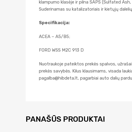
klampumo klasėje ir pilna SAPS (Sulfated Ash,
Suderinamas su katalizatoriais ir kietųjų dalelių
Specifikacija:
ACEA – A5/B5;
FORD WSS M2C 913 D
Nuotraukoje pateiktos prekės spalvos, užrašai 
prekės savybės. Kilus klausimams, visada lau
pagalba@hibdeta.lt
, pagarbiai auto dalių par
PANAŠŪS PRODUKTAI