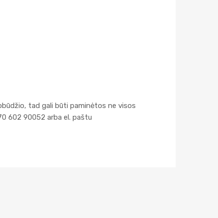
obūdžio, tad gali būti paminėtos ne visos
70 602 90052 arba el. paštu