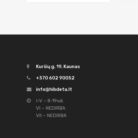
Kuršių g. 19, Kaunas
+370 602 90052
info@hibdeta.lt
I-V – 8-19val.
VI – NEDIRBA
VII – NEDIRBA