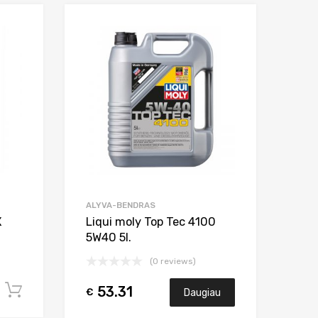
Add to Wishlist
Add to Wishlist
Add to Compare
Add to Compar
ALYVA-BENDRAS
X
Liqui moly Top Tec 4100
5W40 5l.
(0 reviews)
53.31
Į krepšelį
€
Daugiau