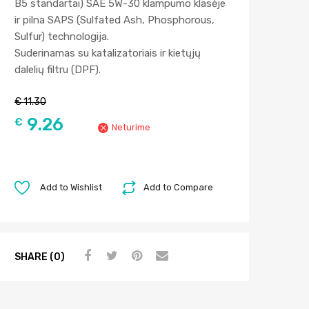
B5 standartai) SAE 5W-30 klampumo klasėje
ir pilna SAPS (Sulfated Ash, Phosphorous,
Sulfur) technologija.
Suderinamas su katalizatoriais ir kietųjų
dalelių filtru (DPF).
€
11.30
9.26
€
Neturime
Add to Wishlist
Add to Compare
SHARE (0)