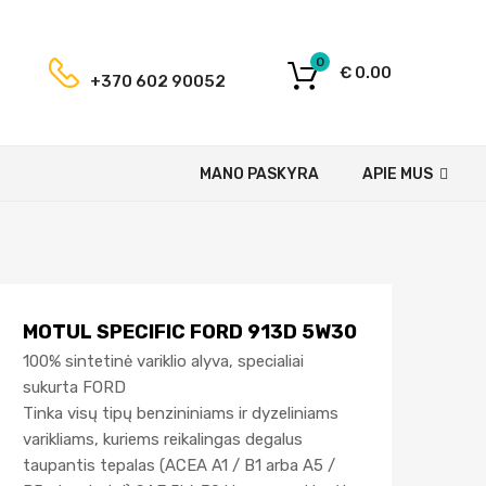
0
€
0.00
+370 602 90052
MANO PASKYRA
APIE MUS
MOTUL SPECIFIC FORD 913D 5W30
100% sintetinė variklio alyva, specialiai
sukurta FORD
Tinka visų tipų benzininiams ir dyzeliniams
varikliams, kuriems reikalingas degalus
taupantis tepalas (ACEA A1 / B1 arba A5 /