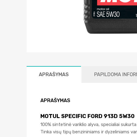
APRAŠYMAS
PAPILDOMA INFOR
APRAŠYMAS
MOTUL SPECIFIC FORD 913D 5W30
100% sintetinė variklio alyva, specialiai sukur
Tinka visų tipų benzininiams ir dyzeliniams v