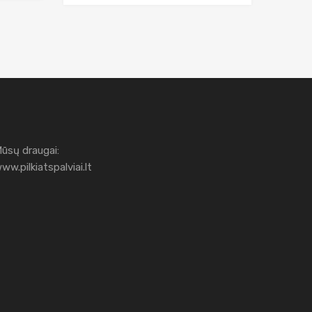
ūsų draugai:
ww.pilkiatspalviai.lt