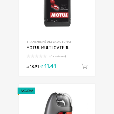
TRANSMISINĖ ALYVA AUTOMAT
MOTUL MULTI CVTF 1l.
(0 reviews)
11.41
13.91
€
Į krepšel
€
AKCIJA!