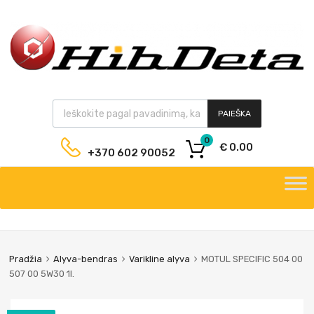
PAIEŠKA
0
€
0.00
+370 602 90052
Pradžia
Alyva-bendras
Varikline alyva
MOTUL SPECIFIC 504 00
507 00 5W30 1l.