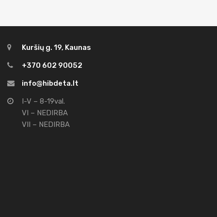
Kuršių g. 19, Kaunas
+370 602 90052
info@hibdeta.lt
I-V – 8-19val.
VI – NEDIRBA
VII – NEDIRBA