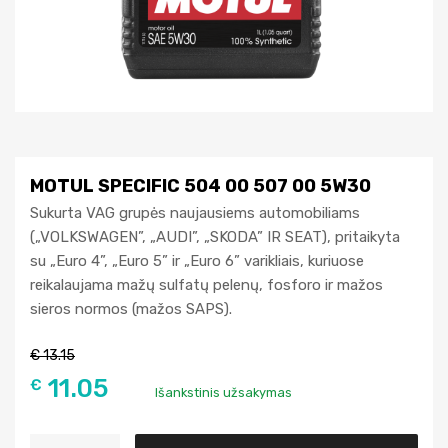
MOTUL SPECIFIC 504 00 507 00 5W30
Sukurta VAG grupės naujausiems automobiliams
(„VOLKSWAGEN”, „AUDI”, „SKODA” IR SEAT), pritaikyta
su „Euro 4”, „Euro 5” ir „Euro 6” varikliais, kuriuose
reikalaujama mažų sulfatų pelenų, fosforo ir mažos
sieros normos (mažos SAPS).
€
13.15
11.05
€
Išankstinis užsakymas
A