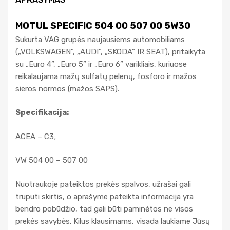
MOTUL SPECIFIC 504 00 507 00 5W30
Sukurta VAG grupės naujausiems automobiliams
(„VOLKSWAGEN”, „AUDI”, „SKODA” IR SEAT), pritaikyta
su „Euro 4”, „Euro 5” ir „Euro 6” varikliais, kuriuose
reikalaujama mažų sulfatų pelenų, fosforo ir mažos
sieros normos (mažos SAPS).
Specifikacija:
ACEA – C3;
VW 504 00 – 507 00
Nuotraukoje pateiktos prekės spalvos, užrašai gali
truputi skirtis, o aprašyme pateikta informacija yra
bendro pobūdžio, tad gali būti paminėtos ne visos
prekės savybės. Kilus klausimams, visada laukiame Jūsų