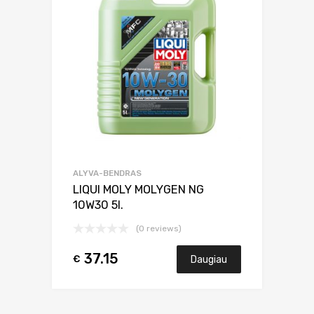
ALYVA-BENDRAS
LIQUI MOLY MOLYGEN NG
10W30 5l.
(0 reviews)
37.15
€
Daugiau