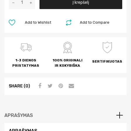
Į krepšelį
l
t
e
Add to Wishlist
Add to Compare
r
n
a
t
i
1-3 DIENOS
100% ORIGINALI
SERTIFIKUOTAS
v
PRISTATYMAS
IR KOKYBIŠKA
e
:
SHARE (0)
APRAŠYMAS
APRAŠYMAS