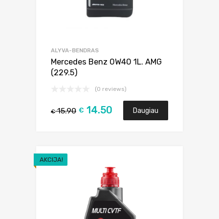
ALYVA-BENDRAS
Mercedes Benz 0W40 1L. AMG
(229.5)
(0 reviews)
14.50
15.90
€
Daugiau
€
AKCIJA!