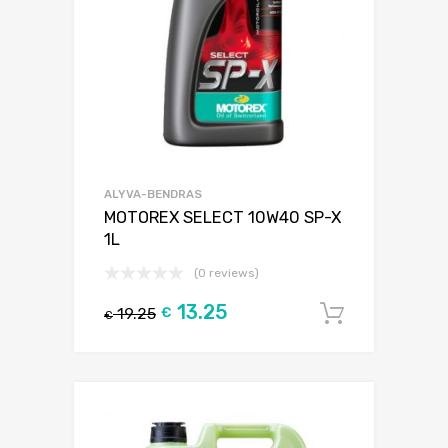
ALYVA-BENDRAS
MOTOREX SELECT 10W40 SP-X
1L
(0 reviews)
13.25
19.25
€
Į krepšel
€