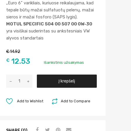
„Euro 6” varikliais, kuriuose reikalaujama, kad
tepale būtų mažai sulfatuotų pelenų, mažai
sieros ir mažai fosforo (SAPS lygis).
MOTUL SPECIFIC 504 00 507 00 0W-30
yra visiškai suderintas su ankstesniais VW
alyvos standartais
€
14.92
12.53
€
Išankstinis užsakymas
A
Į krepšelį
l
t
e
Add to Wishlist
Add to Compare
r
n
a
t
SHARE (0)