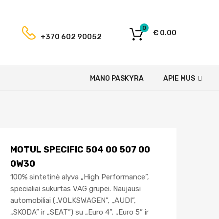
0
€
0.00
+370 602 90052
MANO PASKYRA
APIE MUS
MOTUL SPECIFIC 504 00 507 00
0W30
100% sintetinė alyva „High Performance”,
specialiai sukurtas VAG grupei. Naujausi
automobiliai („VOLKSWAGEN”, „AUDI”,
„SKODA” ir „SEAT”) su „Euro 4”, „Euro 5” ir