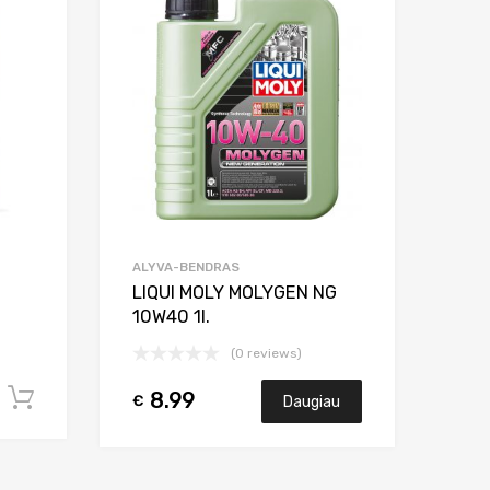
Add to Compare
Add to Compar
ALYVA-BENDRAS
LIQUI MOLY MOLYGEN NG
10W40 1l.
(0 reviews)
8.99
Į krepšelį
€
Daugiau