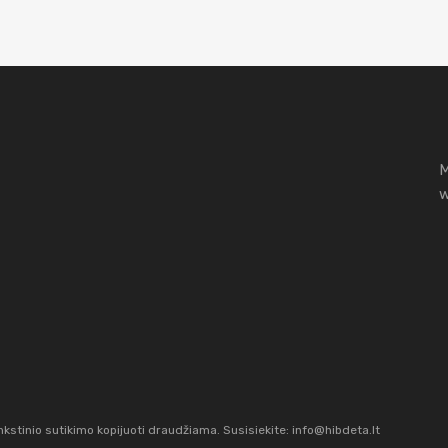
M
w
stinio sutikimo kopijuoti draudžiama. Susisiekite:
info@hibdeta.lt