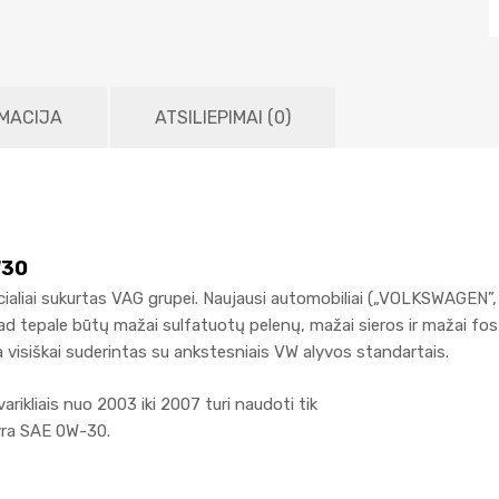
MACIJA
ATSILIEPIMAI (0)
W30
ialiai sukurtas VAG grupei. Naujausi automobiliai („VOLKSWAGEN”, 
, kad tepale būtų mažai sulfatuotų pelenų, mažai sieros ir mažai fos
 visiškai suderintas su ankstesniais VW alyvos standartais.
ikliais nuo 2003 iki 2007 turi naudoti tik
 yra SAE 0W-30.