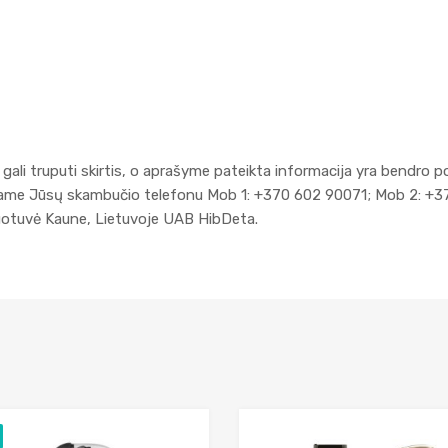
gali truputi skirtis, o aprašyme pateikta informacija yra bendro p
kiame Jūsų skambučio telefonu Mob 1: +370 602 90071; Mob 2: +3
duotuvė Kaune, Lietuvoje UAB HibDeta.
Add to Wishlist