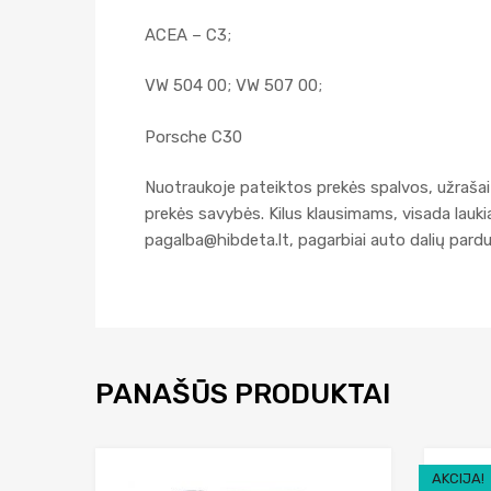
ACEA – C3;
VW 504 00; VW 507 00;
Porsche C30
Nuotraukoje pateiktos prekės spalvos, užrašai 
prekės savybės. Kilus klausimams, visada lau
pagalba@hibdeta.lt
, pagarbiai auto dalių par
PANAŠŪS PRODUKTAI
AKCIJA!
Add to Wishlist