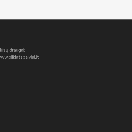
ūsų draugai:
ww.pilkiatspalviai.lt