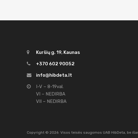
Kuršių g. 19, Kaunas
+370 602 90052
info@hibdeta.lt
I-V – 8-19val.
VI – NEDIRBA
VII – NEDIRBA
Copyright ©
2026
Visos teisės saugomos UAB HibDeta, be išank