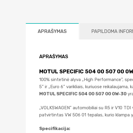
APRAŠYMAS
PAPILDOMA INFOR
APRAŠYMAS
MOTUL SPECIFIC 504 00 507 00 0
100% sintetinė alyva „High Performance”, spec
5” ir „Euro 6” varikliais, kuriuose reikalaujama
MOTUL SPECIFIC 504 00 507 00 0W-30
yra
„VOLKSWAGEN” automobiliai su R5 ir V10 TDI var
patvirtintas VW 506 01 tepalas, kurio klampa
Specifikacija: