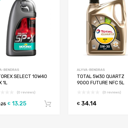
Add to Compare
A-BENDRAS
ALYVA-BENDRAS
OREX SELECT 10W40
TOTAL 5W30 QUARTZ
X 1L
9000 FUTURE NFC 5L
(0 reviews)
(0 reviews)
13.25
34.14
.25
€
€
Į krepšelį