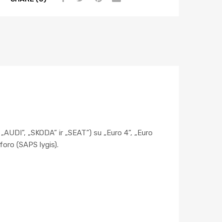
i
v
e
:
„AUDI”, „SKODA” ir „SEAT”) su „Euro 4”, „Euro
foro (SAPS lygis).