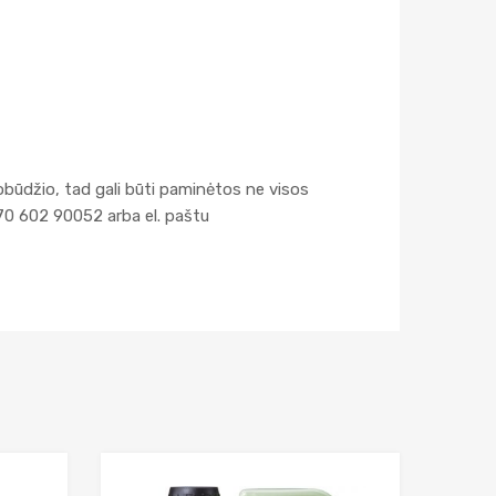
obūdžio, tad gali būti paminėtos ne visos
70 602 90052 arba el. paštu
Add to Wishlist
Add to Wishlist