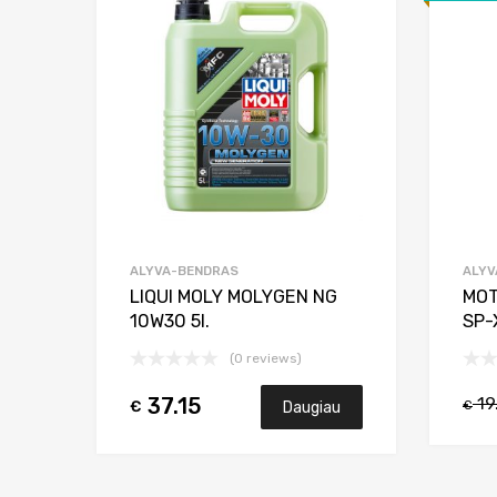
Add to Compare
ALYVA-BENDRAS
ALYV
LIQUI MOLY MOLYGEN NG
MOT
10W30 5l.
SP-
(0 reviews)
19
37.15
€
Daugiau
€