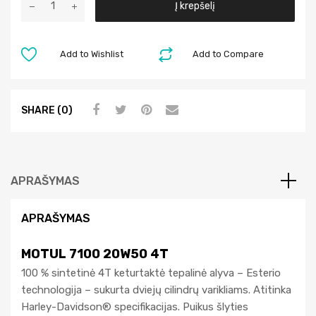
Į krepšelį
l
t
e
Add to Wishlist
Add to Compare
r
n
a
SHARE (0)
t
i
v
e
APRAŠYMAS
:
APRAŠYMAS
MOTUL 7100 20W50 4T
100 % sintetinė 4T keturtaktė tepalinė alyva – Esterio
technologija – sukurta dviejų cilindrų varikliams. Atitinka
Harley-Davidson® specifikacijas. Puikus šlyties