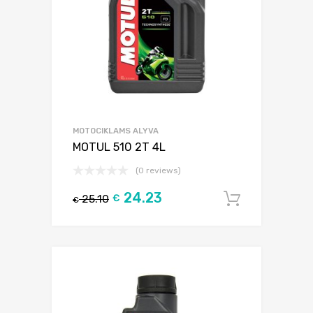
MOTOCIKLAMS ALYVA
MOTUL 510 2T 4L
(0 reviews)
24.23
25.10
€
Į krepšel
€