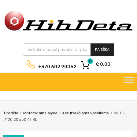
PAIEŠKA
0
€
0.00
+370 602 90052
Pradžia
Motociklams alyva
Keturtakčiams varikliams
MOTUL
7100 20W50 4T 4L