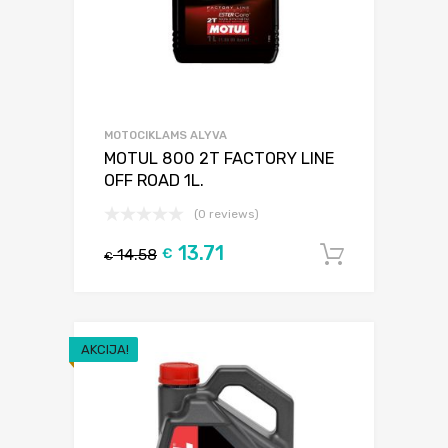
MOTOCIKLAMS ALYVA
MOTUL 800 2T FACTORY LINE
OFF ROAD 1L.
(0 reviews)
13.71
14.58
€
Į krepšel
€
AKCIJA!