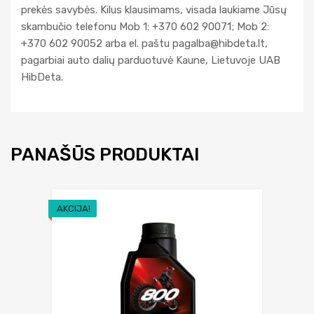
prekės savybės. Kilus klausimams, visada laukiame Jūsų
skambučio telefonu Mob 1: +370 602 90071; Mob 2:
+370 602 90052 arba el. paštu
pagalba@hibdeta.lt
,
pagarbiai auto dalių parduotuvė Kaune, Lietuvoje UAB
HibDeta.
PANAŠŪS PRODUKTAI
AKCIJA!