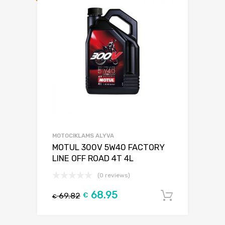
MOTOCIKLAMS ALYVA
MOTUL 300V 5W40 FACTORY
LINE OFF ROAD 4T 4L
(0 reviews)
68.95
69.82
€
Į krepšel
€