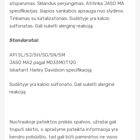
atsparumas. Sklandus perjungimas. Atitinka JASO MA
specifikacijas: šlapios sankabos apsauga nuo slydimo.
Tinkamas su katalizatoriais. Sudėtyje yra kalcio
sulfonatas. Gali sukelti alerginę reakciją.
Standaratai:
API SL/SJ/SH/SG/SN/SM
JASO MA2 pagal M033MOT120
Iskaitant Harley Davidson specifikaciją
Sudėtyje yra kalcio sulfonato. Gali sukelti alerginė
reakciją.
Nuotraukoje pateiktos prekės spalvos, užrašai gali
truputi skirtis, o aprašyme pateikta informacija yra
bendro pobūdžio, tad gali būti paminėtos ne visos