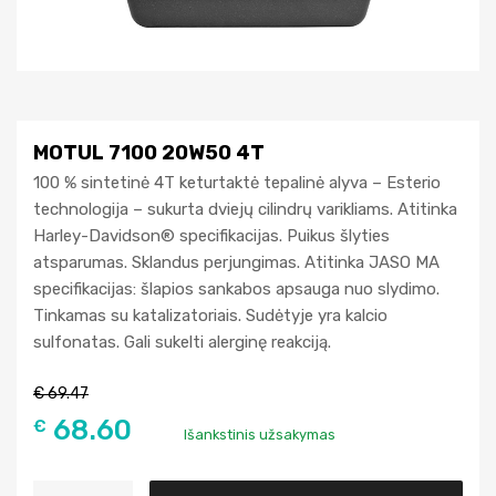
MOTUL 7100 20W50 4T
100 % sintetinė 4T keturtaktė tepalinė alyva – Esterio
technologija – sukurta dviejų cilindrų varikliams. Atitinka
Harley-Davidson® specifikacijas. Puikus šlyties
atsparumas. Sklandus perjungimas. Atitinka JASO MA
specifikacijas: šlapios sankabos apsauga nuo slydimo.
Tinkamas su katalizatoriais. Sudėtyje yra kalcio
sulfonatas. Gali sukelti alerginę reakciją.
€
69.47
68.60
€
Išankstinis užsakymas
A