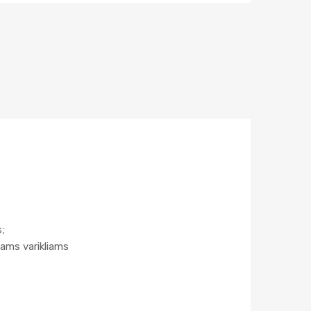
v
e
:
s;
ams varikliams