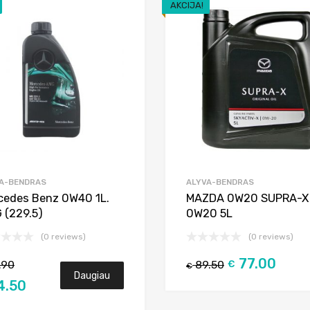
AKCIJA!
Add to Wishlist
Add to Compare
A-BENDRAS
ALYVA-BENDRAS
cedes Benz 0W40 1L.
MAZDA 0W20 SUPRA-X
 (229.5)
0W20 5L
(0 reviews)
(0 reviews)
77.00
.90
89.50
€
€
Daugiau
4.50