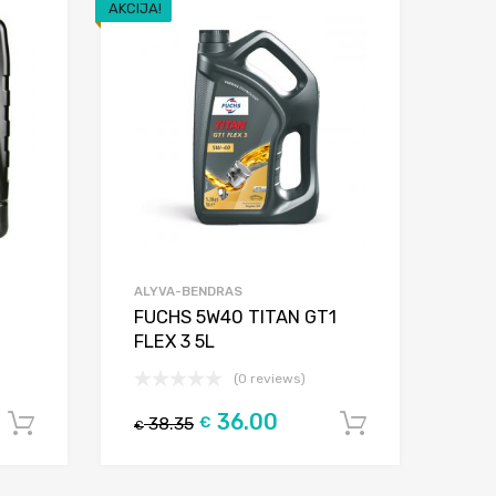
AKCIJA!
Add to Wishlist
Add to Wishlist
Add to Compare
Add to Compar
ALYVA-BENDRAS
FUCHS 5W40 TITAN GT1
FLEX 3 5L
(0 reviews)
36.00
38.35
€
Į krepšelį
Į krepšelį
€