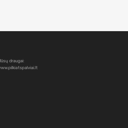
ūsų draugai:
ww.pilkiatspalviai.lt