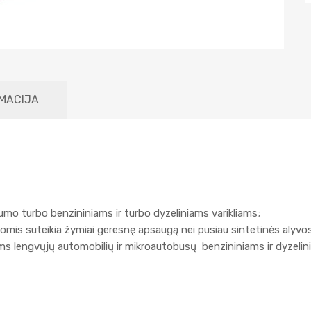
MACIJA
mo turbo benzininiams ir turbo dyzeliniams varikliams;
gomis suteikia žymiai geresnę apsaugą nei pusiau sintetinės alyvo
 lengvųjų automobilių ir mikroautobusų benzininiams ir dyzelini