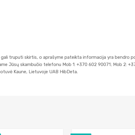
gali truputi skirtis, o aprašyme pateikta informacija yra bendro p
kiame Jūsų skambučio telefonu Mob 1: +370 602 90071; Mob 2: +3
duotuvė Kaune, Lietuvoje UAB HibDeta.