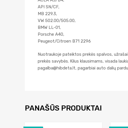
API SN/CF,
MB 229.3,
VW 502.00/505.00,
BMW LL-01,
Porsche A40,
Peugeot/Citroen B71 2296
Nuotraukoje pateiktos prekės spalvos, užrašai 
prekės savybės. Kilus klausimams, visada lau
pagalba@hibdeta.lt
, pagarbiai auto dalių par
PANAŠŪS PRODUKTAI