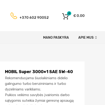
0
€
0.00
+370 602 90052
MANO PASKYRA
APIE MUS
MOBIL Super 3000×1 SAE 5W-40
Rekomenduojama šiuolaikiniams didelio
galingumo turbo benzininiams ir turbo
dyzeliniams varikliams;
Puikios veikimo savybės įvairiomis darbo
sąlygomis suteikia žymiai geresnę apsaugą