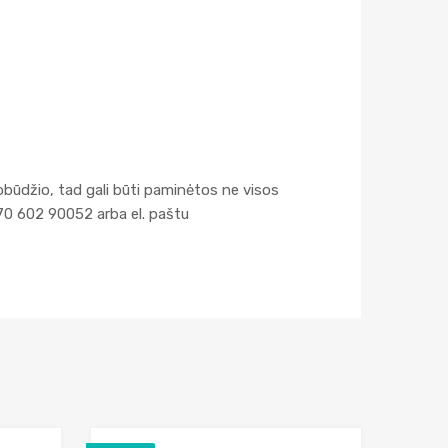
obūdžio, tad gali būti paminėtos ne visos
70 602 90052 arba el. paštu