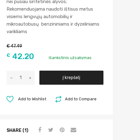
nei pusiau sintetinės alyvos;
Rekomenduojama naudoti ištisus metus
visiems lengvųjų automobilių ir
mikroautobusų benzininiams ir dyzeliniams
varikliams
€
47.49
42.20
€
Išankstinis užsakymas
A
Į krepšelį
l
t
e
Add to Wishlist
Add to Compare
r
n
a
t
SHARE (1)
i