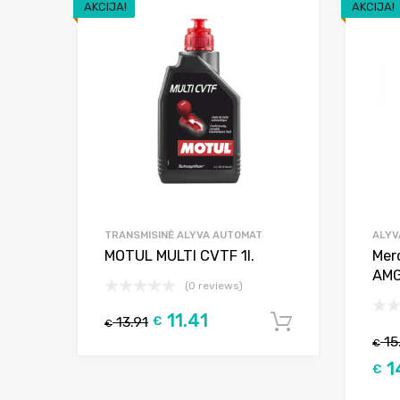
AKCIJA!
AKCIJA!
Add to Wishlist
Add to Compare
TRANSMISINĖ ALYVA AUTOMAT
ALYV
MOTUL MULTI CVTF 1l.
Mer
AMG
(0 reviews)
11.41
13.91
€
Į krepšelį
€
15
€
1
€