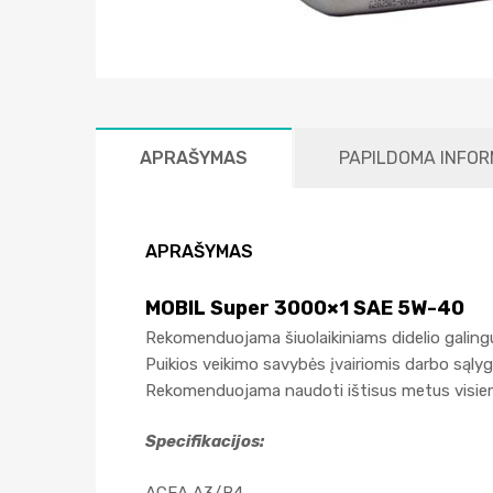
APRAŠYMAS
PAPILDOMA INFOR
APRAŠYMAS
MOBIL Super 3000×1 SAE 5W-40
Rekomenduojama šiuolaikiniams didelio galingu
Puikios veikimo savybės įvairiomis darbo sąly
Rekomenduojama naudoti ištisus metus visiems
Specifikacijos:
ACEA A3/B4,