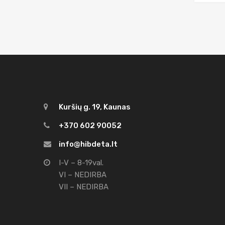
Kuršių g. 19, Kaunas
+370 602 90052
info@hibdeta.lt
I-V – 8-19val.
VI – NEDIRBA
VII – NEDIRBA