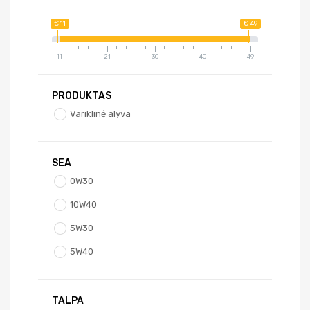
€ 11
€ 49
11
21
30
40
49
PRODUKTAS
Variklinė alyva
SEA
0W30
10W40
5W30
5W40
TALPA