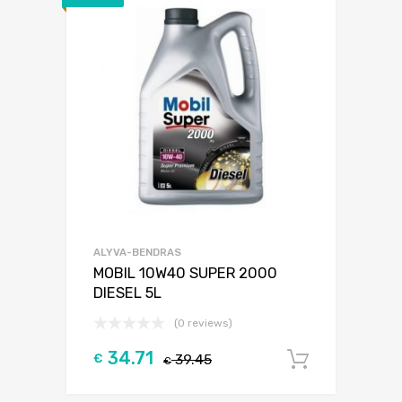
ALYVA-BENDRAS
MOBIL 10W40 SUPER 2000
DIESEL 5L
(0 reviews)
34.71
€
39.45
Į krepšel
€