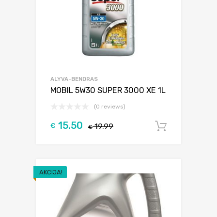
ALYVA-BENDRAS
MOBIL 5W30 SUPER 3000 XE 1L
(0 reviews)
15.50
€
19.99
Į krepšel
€
AKCIJA!