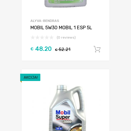
ALYVA-BENDRAS
MOBIL 5W30 MOBIL 1 ESP 5L
(0 reviews)
48.20
€
52.21
Į krepšel
€
AKCIJA!