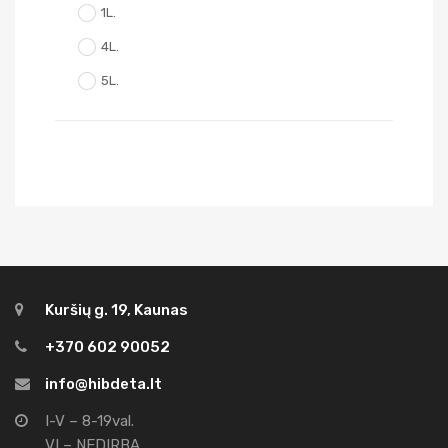
1L.
4L.
5L.
Kuršių g. 19, Kaunas
+370 602 90052
info@hibdeta.lt
I-V – 8-19val.
VI – NEDIRBA