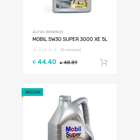
ALYVA-BENDRAS
MOBIL 5W30 SUPER 3000 XE 5L
(0 reviews)
44.40
€
48.89
Į krepšel
€
AKCIJA!