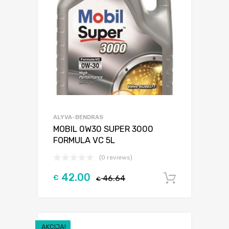
ALYVA-BENDRAS
MOBIL 0W30 SUPER 3000
FORMULA VC 5L
(0 reviews)
42.00
€
46.64
Į krepšel
€
AKCIJA!