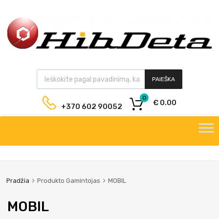
PAIEŠKA
0
€
0.00
+370 602 90052
Pradžia
Produkto Gamintojas
MOBIL
MOBIL