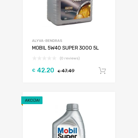
ALYVA-BENDRAS
MOBIL 5W40 SUPER 3000 5L
(0 reviews)
42.20
€
47.49
Į krepšel
€
AKCIJA!