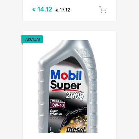
14.12
€
17.12
Į krepšel
€
AKCIJA!