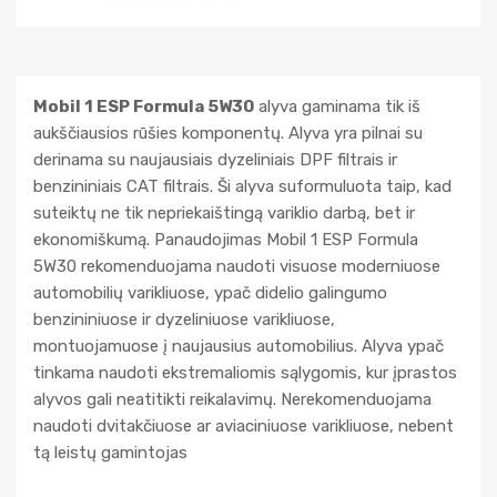
Mobil 1 ESP Formula 5W30
alyva gaminama tik iš
aukščiausios rūšies komponentų. Alyva yra pilnai su
derinama su naujausiais dyzeliniais DPF filtrais ir
benzininiais CAT filtrais. Ši alyva suformuluota taip, kad
suteiktų ne tik nepriekaištingą variklio darbą, bet ir
ekonomiškumą. Panaudojimas Mobil 1 ESP Formula
5W30 rekomenduojama naudoti visuose moderniuose
automobilių varikliuose, ypač didelio galingumo
benzininiuose ir dyzeliniuose varikliuose,
montuojamuose į naujausius automobilius. Alyva ypač
tinkama naudoti ekstremaliomis sąlygomis, kur įprastos
alyvos gali neatitikti reikalavimų. Nerekomenduojama
naudoti dvitakčiuose ar aviaciniuose varikliuose, nebent
tą leistų gamintojas