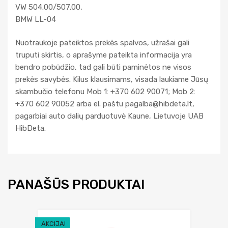
VW 504.00/507.00,
BMW LL-04
Nuotraukoje pateiktos prekės spalvos, užrašai gali
truputi skirtis, o aprašyme pateikta informacija yra
bendro pobūdžio, tad gali būti paminėtos ne visos
prekės savybės. Kilus klausimams, visada laukiame Jūsų
skambučio telefonu Mob 1: +370 602 90071; Mob 2:
+370 602 90052 arba el. paštu
pagalba@hibdeta.lt
,
pagarbiai auto dalių parduotuvė Kaune, Lietuvoje UAB
HibDeta.
PANAŠŪS PRODUKTAI
AKCIJA!