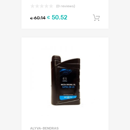
(0 reviews)
50.52
60.14
€
Į krepšel
€
ALYVA-BENDRAS