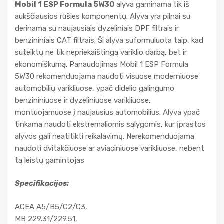
Mobil 1 ESP Formula 5W30
alyva gaminama tik iš
aukščiausios rūšies komponentų. Alyva yra pilnai su
derinama su naujausiais dyzeliniais DPF filtrais ir
benzininiais CAT filtrais. Ši alyva suformuluota taip, kad
suteiktų ne tik nepriekaištingą variklio darbą, bet ir
ekonomiškumą. Panaudojimas Mobil 1 ESP Formula
5W30 rekomenduojama naudoti visuose moderniuose
automobilių varikliuose, ypač didelio galingumo
benzininiuose ir dyzeliniuose varikliuose,
montuojamuose į naujausius automobilius. Alyva ypač
tinkama naudoti ekstremaliomis sąlygomis, kur įprastos
alyvos gali neatitikti reikalavimų. Nerekomenduojama
naudoti dvitakčiuose ar aviaciniuose varikliuose, nebent
tą leistų gamintojas
Specifikacijos:
ACEA A5/B5/C2/C3,
MB 229.31/229.51,