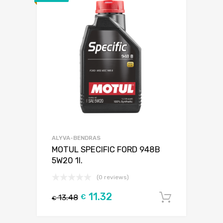
ALYVA-BENDRAS
MOTUL SPECIFIC FORD 948B
5W20 1l.
(0 reviews)
11.32
13.48
€
Į krepšel
€