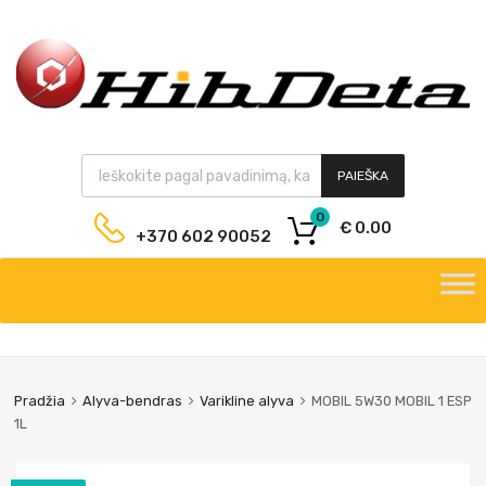
PAIEŠKA
0
€
0.00
+370 602 90052
Pradžia
Alyva-bendras
Varikline alyva
MOBIL 5W30 MOBIL 1 ESP
1L