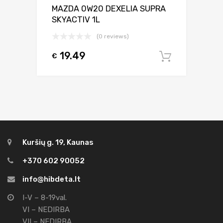
MAZDA 0W20 DEXELIA SUPRA
SKYACTIV 1L
(0 reviews)
19.49
€
Į krepšel
Kuršių g. 19, Kaunas
+370 602 90052
info@hibdeta.lt
I-V – 8-19val.
VI – NEDIRBA
VII – NEDIRBA