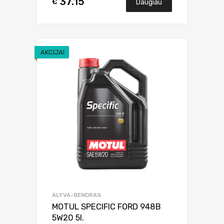
37.15
€
Daugiau
AKCIJA!
ALYVA-BENDRAS
MOTUL SPECIFIC FORD 948B
5W20 5l.