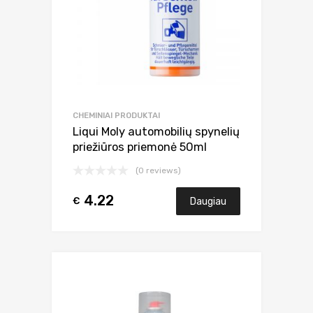
CHEMINIAI PRODUKTAI
Liqui Moly automobilių spynelių
priežiūros priemonė 50ml
(0 reviews)
4.22
€
Daugiau