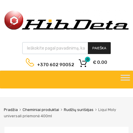
PAIEŠKA
0
€
0.00
+370 602 90052
Pradžia
Cheminiai produktai
Rudžių surišėjas
Liqui Moly
universali priemonė 400ml