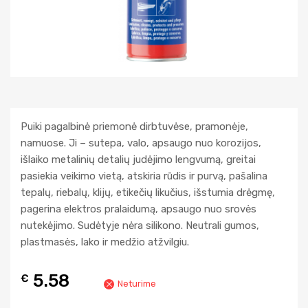
Puiki pagalbinė priemonė dirbtuvėse, pramonėje,
namuose. Ji – sutepa, valo, apsaugo nuo korozijos,
išlaiko metalinių detalių judėjimo lengvumą, greitai
pasiekia veikimo vietą, atskiria rūdis ir purvą, pašalina
tepalų, riebalų, klijų, etikečių likučius, išstumia drėgmę,
pagerina elektros pralaidumą, apsaugo nuo srovės
nutekėjimo. Sudėtyje nėra silikono. Neutrali gumos,
plastmasės, lako ir medžio atžvilgiu.
5.58
€
Neturime