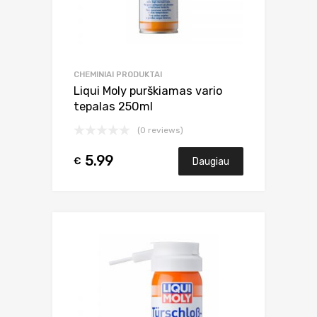
CHEMINIAI PRODUKTAI
Liqui Moly purškiamas vario
tepalas 250ml
(0 reviews)
5.99
€
Daugiau