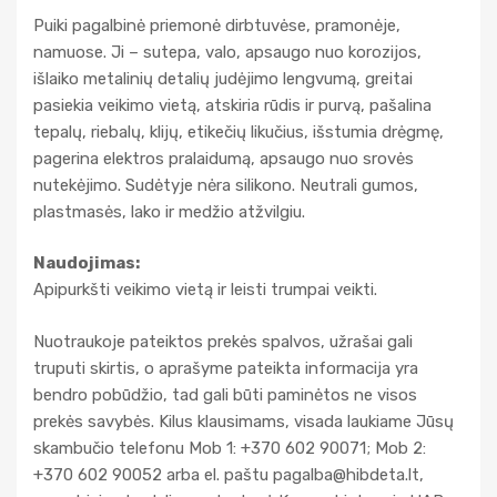
Puiki pagalbinė priemonė dirbtuvėse, pramonėje,
namuose. Ji – sutepa, valo, apsaugo nuo korozijos,
išlaiko metalinių detalių judėjimo lengvumą, greitai
pasiekia veikimo vietą, atskiria rūdis ir purvą, pašalina
tepalų, riebalų, klijų, etikečių likučius, išstumia drėgmę,
pagerina elektros pralaidumą, apsaugo nuo srovės
nutekėjimo. Sudėtyje nėra silikono. Neutrali gumos,
plastmasės, lako ir medžio atžvilgiu.
Naudojimas:
Apipurkšti veikimo vietą ir leisti trumpai veikti.
Nuotraukoje pateiktos prekės spalvos, užrašai gali
truputi skirtis, o aprašyme pateikta informacija yra
bendro pobūdžio, tad gali būti paminėtos ne visos
prekės savybės. Kilus klausimams, visada laukiame Jūsų
skambučio telefonu Mob 1: +370 602 90071; Mob 2:
+370 602 90052 arba el. paštu
pagalba@hibdeta.lt
,