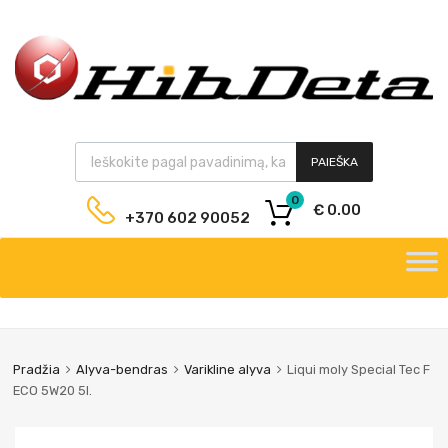
PAIEŠKA
0
€
0.00
+370 602 90052
Pradžia
Alyva-bendras
Varikline alyva
Liqui moly Special Tec F
ECO 5W20 5l.