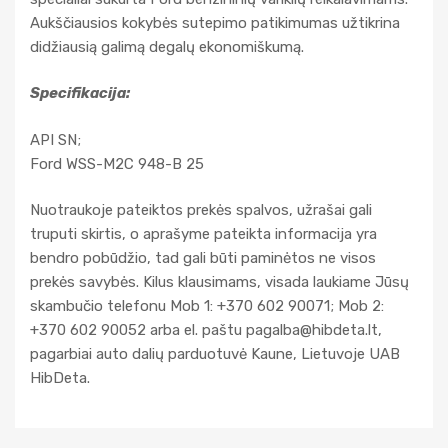
Aukščiausios kokybės sutepimo patikimumas užtikrina
didžiausią galimą degalų ekonomiškumą.
Specifikacija:
API SN;
Ford WSS-M2C 948-B 25
Nuotraukoje pateiktos prekės spalvos, užrašai gali
truputi skirtis, o aprašyme pateikta informacija yra
bendro pobūdžio, tad gali būti paminėtos ne visos
prekės savybės. Kilus klausimams, visada laukiame Jūsų
skambučio telefonu Mob 1: +370 602 90071; Mob 2:
+370 602 90052 arba el. paštu
pagalba@hibdeta.lt
,
pagarbiai auto dalių parduotuvė Kaune, Lietuvoje UAB
HibDeta.