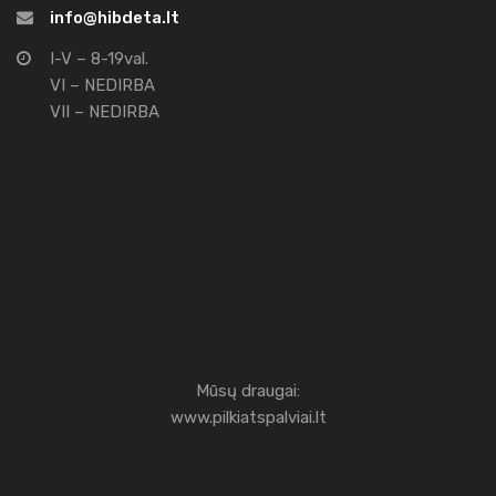
info@hibdeta.lt
I-V – 8-19val.
VI – NEDIRBA
VII – NEDIRBA
Mūsų draugai:
www.pilkiatspalviai.lt