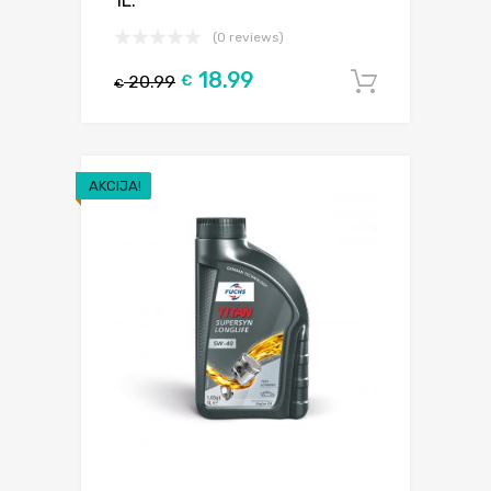
1L.
(0 reviews)
18.99
20.99
€
Į krepšel
€
AKCIJA!