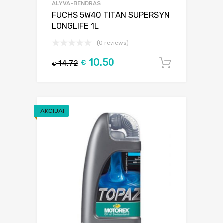
ALYVA-BENDRAS
FUCHS 5W40 TITAN SUPERSYN
LONGLIFE 1L
(0 reviews)
10.50
14.72
€
Į krepšel
€
AKCIJA!