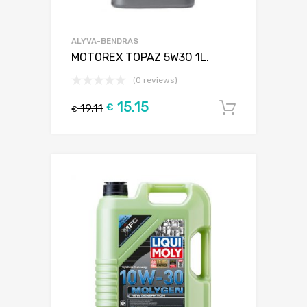
ALYVA-BENDRAS
MOTOREX TOPAZ 5W30 1L.
(0 reviews)
15.15
19.11
€
Į krepšel
€