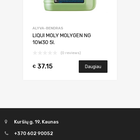
ALYVA-BENDRAS
LIQUI MOLY MOLYGEN NG
10W30 5l.
(0 reviews)
37.15
€
Daugiau
Kuršių g. 19, Kaunas
+370 602 90052