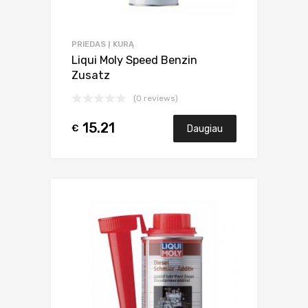
PRIEDAS Į KURĄ
Liqui Moly Speed Benzin
Zusatz
(0 reviews)
15.21
€
Daugiau