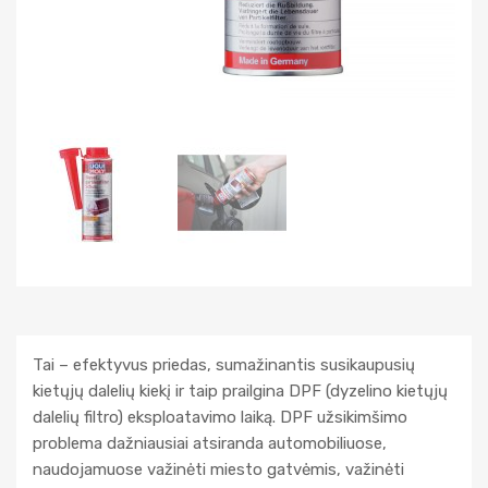
Tai – efektyvus priedas, sumažinantis susikaupusių
kietųjų dalelių kiekį ir taip prailgina DPF (dyzelino kietųjų
dalelių filtro) eksploatavimo laiką. DPF užsikimšimo
problema dažniausiai atsiranda automobiliuose,
naudojamuose važinėti miesto gatvėmis, važinėti