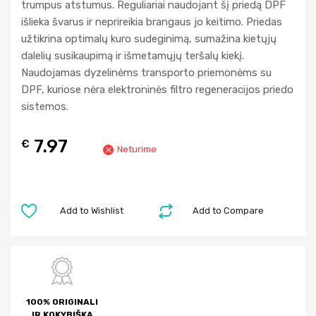
trumpus atstumus. Reguliariai naudojant šį priedą DPF
išlieka švarus ir neprireikia brangaus jo keitimo. Priedas
užtikrina optimalų kuro sudeginimą, sumažina kietųjų
dalelių susikaupimą ir išmetamųjų teršalų kiekį.
Naudojamas dyzelinėms transporto priemonėms su
DPF, kuriose nėra elektroninės filtro regeneracijos priedo
sistemos.
7.97
€
Neturime
Add to Wishlist
Add to Compare
100% ORIGINALI
IR KOKYBIŠKA