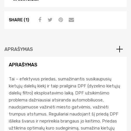
SHARE (1)
APRAŠYMAS
APRAŠYMAS
Tai – efektyvus priedas, sumažinantis susikaupusių
kietųjų dalelių kiekį ir taip prailgina DPF (dyzelino kietųjų
dalelių filtro) eksploatavimo laiką. DPF užsikimšimo
problema dažniausiai atsiranda automobiliuose,
naudojamuose važinėti miesto gatvėmis, važinėti
trumpus atstumus. Reguliariai naudojant šį priedą DPF
išlieka švarus ir neprireikia brangaus jo keitimo. Priedas
užtikrina optimalų kuro sudeginimą, sumažina kietųjų