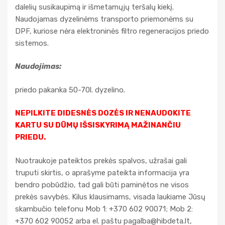
dalelių susikaupimą ir išmetamųjų teršalų kiekį.
Naudojamas dyzelinėms transporto priemonėms su
DPF, kuriose nėra elektroninės filtro regeneracijos priedo
sistemos.
Naudojimas:
priedo pakanka 50-70l. dyzelino.
NEPILKITE DIDESNĖS DOZĖS IR NENAUDOKITE
KARTU SU DŪMŲ IŠSISKYRIMĄ MAŽINANČIU
PRIEDU.
Nuotraukoje pateiktos prekės spalvos, užrašai gali
truputi skirtis, o aprašyme pateikta informacija yra
bendro pobūdžio, tad gali būti paminėtos ne visos
prekės savybės. Kilus klausimams, visada laukiame Jūsų
skambučio telefonu Mob 1: +370 602 90071; Mob 2:
+370 602 90052 arba el. paštu
pagalba@hibdeta.lt
,