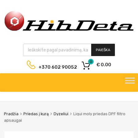
PAIEŠKA
0
€
0.00
+370 602 90052
Pradžia
Priedas į kurą
Dyzeliui
Liqui moly priedas DPF filtro
apsaugai