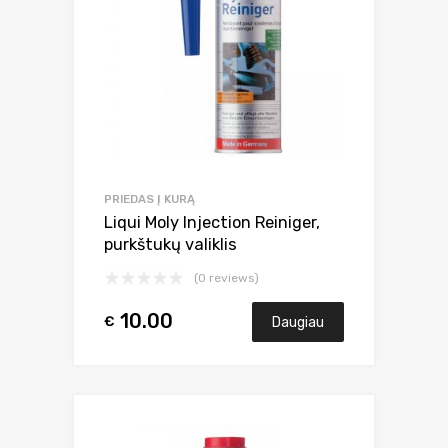
PRIEDAS Į KURĄ
Liqui Moly Injection Reiniger,
purkštukų valiklis
(0 reviews)
10.00
€
Daugiau