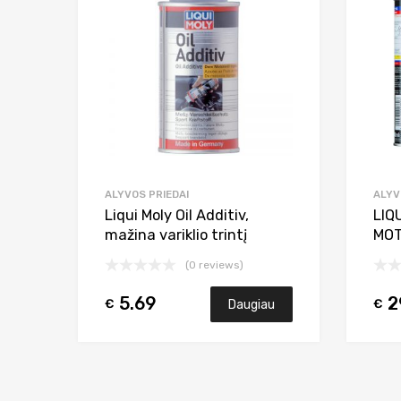
Add to Compare
ALYVOS PRIEDAI
ALYV
Liqui Moly Oil Additiv,
LIQ
mažina variklio trintį
MOT
(0 reviews)
5.69
2
€
€
Daugiau