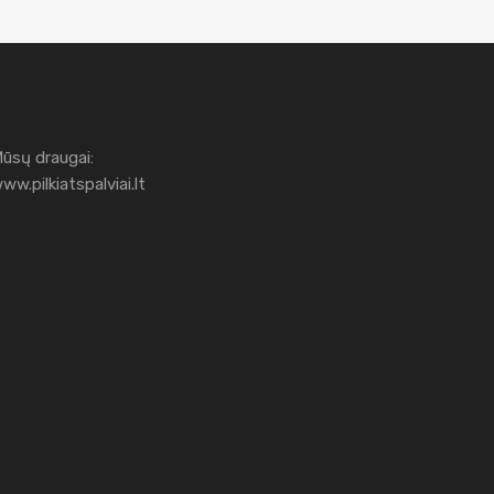
ūsų draugai:
ww.pilkiatspalviai.lt