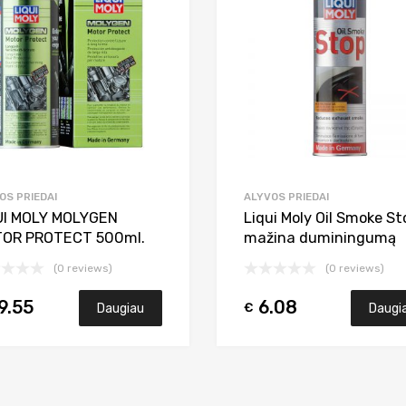
Add to Compare
OS PRIEDAI
ALYVOS PRIEDAI
UI MOLY MOLYGEN
Liqui Moly Oil Smoke St
OR PROTECT 500ml.
mažina duminingumą
(0 reviews)
(0 reviews)
9.55
6.08
€
Daugiau
Daugi