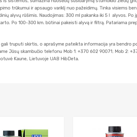
as iš sistemos, sumažina nuosėdų susidarymą stūmoklio žiedų griovel
imo trūkumui ir apsaugo variklį nuo pažeidimų. Tinka visiems benzin
klinių alyvų rūšimis. Naudojimas: 300 ml pakanka iki 5 l alyvos. Po 
 karto. Po 100-300 km. būtinai pakeisti alyvą ir filtrą. Patariama pre
gali truputi skirtis, o aprašyme pateikta informacija yra bendro p
kiame Jūsų skambučio telefonu Mob 1: +370 602 90071; Mob 2: +3
duotuvė Kaune, Lietuvoje UAB HibDeta.
Add to Wishlist