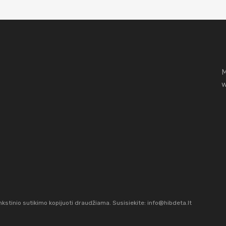
M
w
stinio sutikimo kopijuoti draudžiama. Susisiekite:
info@hibdeta.lt