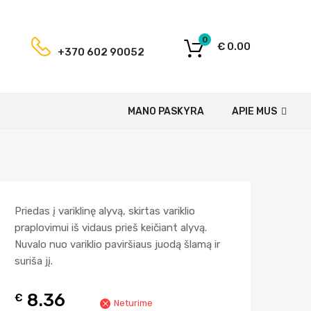
0
€
0.00
+370 602 90052
MANO PASKYRA
APIE MUS
Priedas į variklinę alyvą, skirtas variklio
praplovimui iš vidaus prieš keičiant alyvą.
Nuvalo nuo variklio paviršiaus juodą šlamą ir
suriša jį.
8.36
€
Neturime