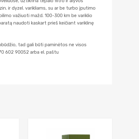
iuose, užtikrina tepalo filtro ir alyvos
. ir dyzel. varikliams, su ar be turbo įputimo
įpilimo važiuoti mažd. 100-300 km be variklio
paratą naudoti kaskart prieš keičiant variklinę
obūdžio, tad gali būti paminėtos ne visos
70 602 90052 arba el. paštu
Add to Wishlist
Add to Wishlist