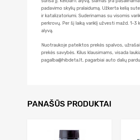
suriša jį. Keičiant alyvą, šlamas yra pašalinam
padavimo skylių pralaidumą. Užkerta kelią sutep
ir katalizatoriumi. Suderinamas su visomis vari
perkrovų. Per šį laiką variklį užvesti mažd. 1-3
alyvą.
Nuotraukoje pateiktos prekės spalvos, užrašai 
prekės savybės. Kilus klausimams, visada lau
pagalba@hibdeta.lt
, pagarbiai auto dalių par
PANAŠŪS PRODUKTAI
Add to Wishlist