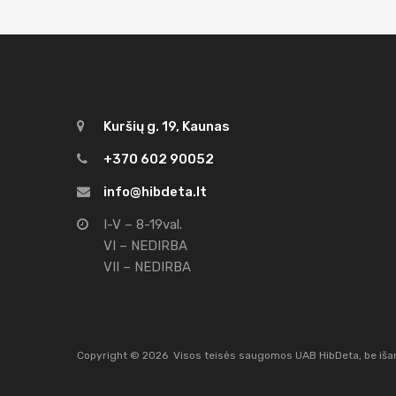
Kuršių g. 19, Kaunas
+370 602 90052
info@hibdeta.lt
I-V – 8-19val.
VI – NEDIRBA
VII – NEDIRBA
Copyright ©
2026
Visos teisės saugomos UAB HibDeta, be išank