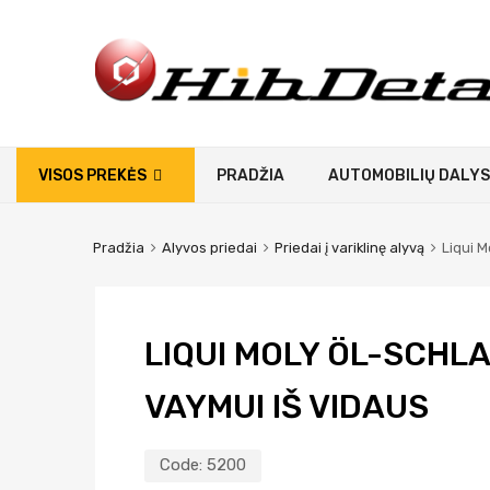
VISOS PREKĖS
PRADŽIA
AUTOMOBILIŲ DALYS
Pradžia
Alyvos priedai
Priedai į variklinę alyvą
Liqui M
LIQUI MOLY ÖL-SCHL
VAYMUI IŠ VIDAUS
Code:
5200