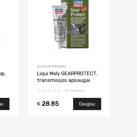
Add to Compare
Add to Compar
ALYVOS PRIEDAI
op,
Liqui Moly GEARPROTECT,
transmisijos apsaugai
(0 reviews)
28.85
€
au
Daugiau