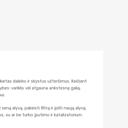
kietas daleles ir skystus užteršimus. Keičiant
ybes: variklis vėl atgauna ankstesnę galią,
ui.
seną alyvą, pakeisti filtrą ir įpilti naują alyvą.
s, su ar be turbo įputimo ir katalizatorium.