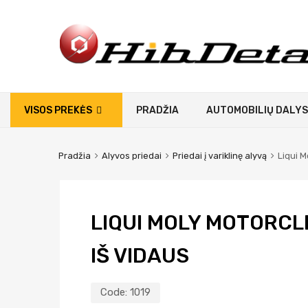
VISOS PREKĖS
PRADŽIA
AUTOMOBILIŲ DALYS
Pradžia
Alyvos priedai
Priedai į variklinę alyvą
Liqui M
LIQUI MOLY MOTORCLE
IŠ VIDAUS
Code:
1019