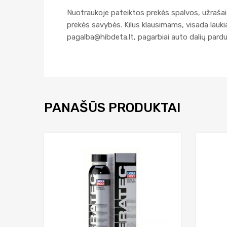
Nuotraukoje pateiktos prekės spalvos, užrašai 
prekės savybės. Kilus klausimams, visada lau
pagalba@hibdeta.lt
, pagarbiai auto dalių par
PANAŠŪS PRODUKTAI
Add to Wishlist
Add to Compare