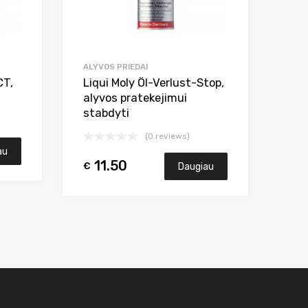
ALYVOS PRIEDAI
CT,
Liqui Moly Öl-Verlust-Stop,
alyvos pratekejimui
stabdyti
(0 reviews)
au
11.50
€
Daugiau