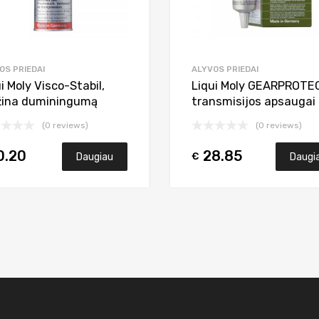
OS PRIEDAI
ALYVOS PRIEDAI
i Moly Visco-Stabil,
Liqui Moly GEARPROTE
ina duminingumą
transmisijos apsaugai
(0 reviews)
(0 reviews)
0.20
28.85
€
Daugiau
Daugi