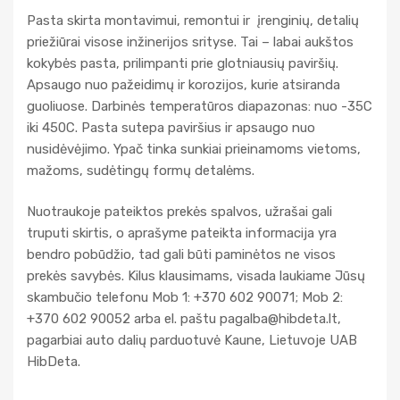
Pasta skirta montavimui, remontui ir įrenginių, detalių
priežiūrai visose inžinerijos srityse. Tai – labai aukštos
kokybės pasta, prilimpanti prie glotniausių paviršių.
Apsaugo nuo pažeidimų ir korozijos, kurie atsiranda
guoliuose. Darbinės temperatūros diapazonas: nuo -35C
iki 450C. Pasta sutepa paviršius ir apsaugo nuo
nusidėvėjimo. Ypač tinka sunkiai prieinamoms vietoms,
mažoms, sudėtingų formų detalėms.
Nuotraukoje pateiktos prekės spalvos, užrašai gali
truputi skirtis, o aprašyme pateikta informacija yra
bendro pobūdžio, tad gali būti paminėtos ne visos
prekės savybės. Kilus klausimams, visada laukiame Jūsų
skambučio telefonu Mob 1: +370 602 90071; Mob 2:
+370 602 90052 arba el. paštu
pagalba@hibdeta.lt
,
pagarbiai auto dalių parduotuvė Kaune, Lietuvoje UAB
HibDeta.