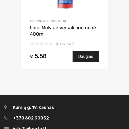
CHEMINIAI PRODUKTAI
Liqui Moly universali priemonė
400ml
(0 reviews)
5.58
€
Daugiau
Kuršių g. 19, Kaunas
+370 602 90052
info@hibdeta.lt