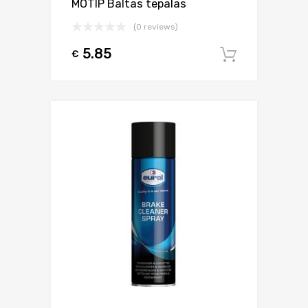
MOTIP Baltas tepalas
(0 reviews)
5.85
€
Į krepšel