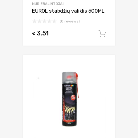
NURIEBALINTOJAI
EUROL stabdžių valiklis 500ML.
(0 reviews)
3.51
€
Į krepšel