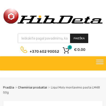
PAIEŠKA
0
€
0.00
+370 602 90052
Pradžia
Cheminiai produktai
Liqui Moly montavimo pasta LM48
50g